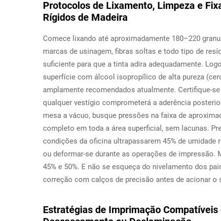
Protocolos de Lixamento, Limpeza e Fi
Rígidos de Madeira
Comece lixando até aproximadamente 180–220 granul
marcas de usinagem, fibras soltas e todo tipo de res
suficiente para que a tinta adira adequadamente. Lo
superfície com álcool isopropílico de alta pureza (ce
amplamente recomendados atualmente. Certifique-se 
qualquer vestígio comprometerá a aderência posterior
mesa a vácuo, busque pressões na faixa de aproximad
completo em toda a área superficial, sem lacunas. P
condições da oficina ultrapassarem 45% de umidade re
ou deformar-se durante as operações de impressão. M
45% e 50%. E não se esqueça do nivelamento dos pain
correção com calços de precisão antes de acionar o 
Estratégias de Imprimação Compatíveis