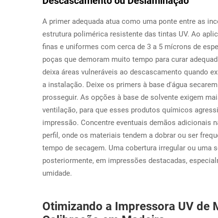
Descascamento ou Deslaminação
A primer adequada atua como uma ponte entre as inco
estrutura polimérica resistente das tintas UV. Ao ap
finas e uniformes com cerca de 3 a 5 mícrons de esp
poças que demoram muito tempo para curar adequadam
deixa áreas vulneráveis ao descascamento quando exp
a instalação. Deixe os primers à base d'água secare
prosseguir. As opções à base de solvente exigem m
ventilação, para que esses produtos químicos agress
impressão. Concentre eventuais demãos adicionais n
perfil, onde os materiais tendem a dobrar ou ser f
tempo de secagem. Uma cobertura irregular ou uma 
posteriormente, em impressões destacadas, especial
umidade.
Otimizando a Impressora UV de 