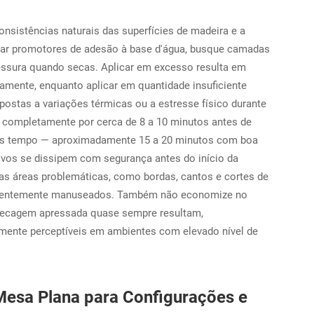
nsistências naturais das superfícies de madeira e a
licar promotores de adesão à base d'água, busque camadas
essura quando secas. Aplicar em excesso resulta em
ente, enquanto aplicar em quantidade insuficiente
ostas a variações térmicas ou a estresse físico durante
m completamente por cerca de 8 a 10 minutos antes de
ais tempo — aproximadamente 15 a 20 minutos com boa
ivos se dissipem com segurança antes do início da
as áreas problemáticas, como bordas, cantos e cortes de
requentemente manuseados. Também não economize no
secagem apressada quase sempre resultam,
mente perceptíveis em ambientes com elevado nível de
Mesa Plana para Configurações e