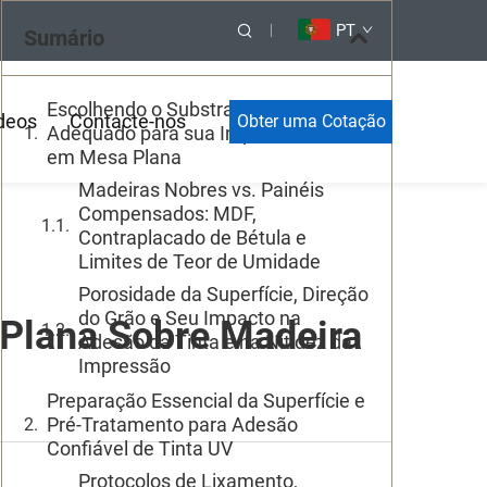
PT
Sumário
Escolhendo o Substrato de Madeira
deos
Contacte-nos
Obter uma Cotação
Adequado para sua Impressora UV
em Mesa Plana
Madeiras Nobres vs. Painéis
Compensados: MDF,
Contraplacado de Bétula e
Limites de Teor de Umidade
Porosidade da Superfície, Direção
do Grão e Seu Impacto na
Plana Sobre Madeira
Adesão da Tinta e na Nitidez da
Impressão
Preparação Essencial da Superfície e
Pré-Tratamento para Adesão
Confiável de Tinta UV
Protocolos de Lixamento,