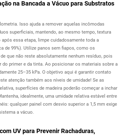
xação na Bancada a Vácuo para Substratos
ometria. Isso ajuda a remover aquelas incômodas
íduos superficiais, mantendo, ao mesmo tempo, textura
go após essa etapa, limpe cuidadosamente toda a
rca de 99%). Utilize panos sem fiapos, como os
de que não reste absolutamente nenhum resíduo, pois
 do primer e da tinta. Ao posicionar os materiais sobre a
amente 25–35 kPa. O objetivo aqui é garantir contato
reste atenção também aos níveis de umidade! Se as
lativa, superfícies de madeira poderão começar a inchar
antenha, idealmente, uma umidade relativa estável entre
éis: qualquer painel com desvio superior a 1,5 mm exige
sistema a vácuo.
 com UV para Prevenir Rachaduras,