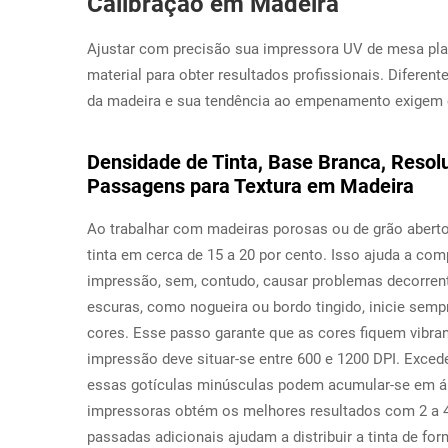
Calibração em Madeira
Ajustar com precisão sua impressora UV de mesa plan
material para obter resultados profissionais. Diferent
da madeira e sua tendência ao empenamento exigem 
Densidade de Tinta, Base Branca, Resol
Passagens para Textura em Madeira
Ao trabalhar com madeiras porosas ou de grão abert
tinta em cerca de 15 a 20 por cento. Isso ajuda a co
impressão, sem, contudo, causar problemas decorren
escuras, como nogueira ou bordo tingido, inicie sem
cores. Esse passo garante que as cores fiquem vibrant
impressão deve situar-se entre 600 e 1200 DPI. Exced
essas gotículas minúsculas podem acumular-se em ár
impressoras obtém os melhores resultados com 2 a 4
passadas adicionais ajudam a distribuir a tinta de f