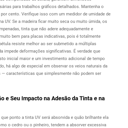
sárias para trabalhos gráficos detalhados. Mantenha o
2 por cento. Verifique isso com um medidor de umidade de
na UV. Se a madeira ficar muito seca ou muito úmida, os
mpenadas, tinta que não adere adequadamente e
uito bem para placas indicativas, pois é totalmente
tula resiste melhor ao ser submetido a múltiplas
da impede deformações significativas. É verdade que
to inicial maior e um investimento adicional de tempo
do, há algo de especial em observar os veios naturais da
s — características que simplesmente não podem ser
ão e Seu Impacto na Adesão da Tinta e na
que ponto a tinta UV será absorvida e quão brilhante ela
omo o cedro ou o pinheiro, tendem a absorver excessiva