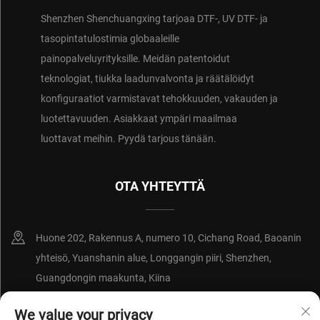
Shenzhen Shenchuangxing tarjoaa DTF-, UV DTF- ja
tasopintatulostimia globaaleille
painopalveluyrityksille. Meidän patentoidut
teknologiat, tiukka laadunvalvonta ja räätälöidyt
konfiguraatiot varmistavat tehokkuuden, vakauden ja
luotettavuuden. Asiakkaat ympäri maailmaa
luottavat meihin. Pyydä tarjous tänään.
OTA YHTEYTTÄ
Huone 202, Rakennus A, numero 10, Cichang Road, Baoanin
yhteisö, Yuanshanin alue, Longgangin piiri, Shenzhen,
Guangdongin maakunta, Kiina
+86-18214652676
We value your privacy