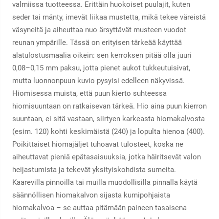
valmiissa tuotteessa. Erittäin huokoiset puulajit, kuten
seder tai mänty, imevät liikaa mustetta, mikä tekee väreistä
väsyneitä ja aiheuttaa nuo ärsyttävät musteen vuodot
reunan ympärille. Tässä on erityisen tärkeää käyttää
alatulostusmaalia oikein: sen kerroksen pitää olla juuri
0,08–0,15 mm paksu, jotta pienet aukot tukkeutuisivat,
mutta luonnonpuun kuvio pysyisi edelleen näkyvissä.
Hiomisessa muista, että puun kierto suhteessa
hiomisuuntaan on ratkaisevan tärkeä. Hio aina puun kierron
suuntaan, ei sitä vastaan, siirtyen karkeasta hiomakalvosta
(esim. 120) kohti keskimäistä (240) ja lopulta hienoa (400).
Poikittaiset hiomajäljet tuhoavat tulosteet, koska ne
aiheuttavat pieniä epätasaisuuksia, jotka häiritsevät valon
heijastumista ja tekevät yksityiskohdista sumeita.
Kaarevilla pinnoilla tai muilla muodollisilla pinnalla käytä
säännöllisen hiomakalvon sijasta kumipohjaista
hiomakalvoa – se auttaa pitämään paineen tasaisena