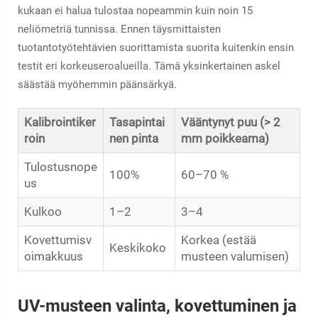
kukaan ei halua tulostaa nopeammin kuin noin 15
neliömetriä tunnissa. Ennen täysmittaisten
tuotantotyötehtävien suorittamista suorita kuitenkin ensin
testit eri korkeuseroalueilla. Tämä yksinkertainen askel
säästää myöhemmin päänsärkyä.
Kalibrointiker
Tasapintai
Vääntynyt puu (> 2
roin
nen pinta
mm poikkeama)
Tulostusnope
100%
60–70 %
us
Kulkoo
1–2
3–4
Kovettumisv
Korkea (estää
Keskikoko
oimakkuus
musteen valumisen)
UV-musteen valinta, kovettuminen ja