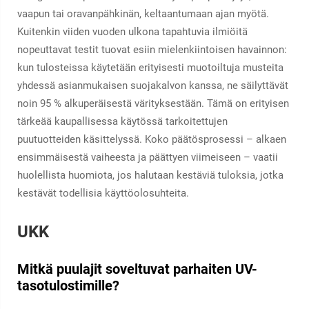
vaapun tai oravanpähkinän, keltaantumaan ajan myötä.
Kuitenkin viiden vuoden ulkona tapahtuvia ilmiöitä
nopeuttavat testit tuovat esiin mielenkiintoisen havainnon:
kun tulosteissa käytetään erityisesti muotoiltuja musteita
yhdessä asianmukaisen suojakalvon kanssa, ne säilyttävät
noin 95 % alkuperäisestä värityksestään. Tämä on erityisen
tärkeää kaupallisessa käytössä tarkoitettujen
puutuotteiden käsittelyssä. Koko päätösprosessi – alkaen
ensimmäisestä vaiheesta ja päättyen viimeiseen – vaatii
huolellista huomiota, jos halutaan kestäviä tuloksia, jotka
kestävät todellisia käyttöolosuhteita.
UKK
Mitkä puulajit soveltuvat parhaiten UV-
tasotulostimille?