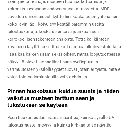
vääntyneitä reunoja, musteen huonoa tarttumista ja
kokonaisuudessaan epäonnistuneita tulosteita. MDF-
soveltuu erinomaisesti kyltteihin, koska se on yhtenäinen
koko levin läpi. Koivulevy kestää paremmin useita
tulostuskertoja, koska se ei taivu juurikaan sen
kerroksellisen rakenteen ansiosta. Totta kai kiinteän
kovapuun käyttö tarkoittaa korkeampaa alkuinvestointia ja
lisäaikaa kaiken saamiseksi oikein, mutta lopputuotteissa
näkyvillä olevat luonnolliset puun sydänpuun ja
värimuutosten yksilöllisyydet tuovat jotain erityistä, mitä ei
voida toistaa laminoiduilla vaihtoehdoilla.
Pinnan huokoisuus, kuidun suunta ja niiden
vaikutus musteen tarttumiseen ja
tulostuksen selkeyteen
Puun huokoisuuden määrä määrittää, kuinka syvälle UV-
tulostusmuste imeytyy ja kuinka kirkkaalta se näyttää