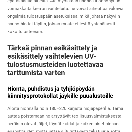
epätasaisilla alueilla. Älä myöskään unohda luonnonpuun
voimakkaita kierron vaihteluita: ne voivat aiheuttaa vakavia
ongelmia tulostuspään asetuksissa, mikä johtaa näkyviin
nauhoihin tai täpliin, joissa muste ei levitä yhtenäisesti
koko tulosteessa.
Tärkeä pinnan esikäsittely ja
esikäsittely vaihtelevien UV-
tulostusmusteiden luotettavaa
tarttumista varten
Hionta, puhdistus ja tyhjiöpöydän
kiinnitysprotokollat jäykille puualustoille
Aloita hionnalla noin 180–220 kärjistä hiojapaperilla. Tämä
auttaa poistamaan ne ärsyttävät teollisuusvalmistuksesta
peräisin olevat jäljet, löysät kuidut ja kaikenlaiset pinnan
epäpuhtaudet, mutta jättää silti riittävästi tekstuuria, jotta