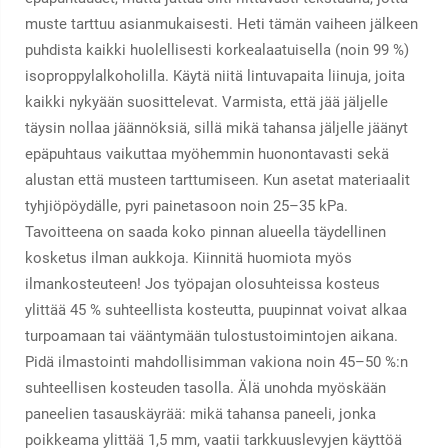
muste tarttuu asianmukaisesti. Heti tämän vaiheen jälkeen
puhdista kaikki huolellisesti korkealaatuisella (noin 99 %)
isoproppylalkoholilla. Käytä niitä lintuvapaita liinuja, joita
kaikki nykyään suosittelevat. Varmista, että jää jäljelle
täysin nollaa jäännöksiä, sillä mikä tahansa jäljelle jäänyt
epäpuhtaus vaikuttaa myöhemmin huonontavasti sekä
alustan että musteen tarttumiseen. Kun asetat materiaalit
tyhjiöpöydälle, pyri painetasoon noin 25–35 kPa.
Tavoitteena on saada koko pinnan alueella täydellinen
kosketus ilman aukkoja. Kiinnitä huomiota myös
ilmankosteuteen! Jos työpajan olosuhteissa kosteus
ylittää 45 % suhteellista kosteutta, puupinnat voivat alkaa
turpoamaan tai vääntymään tulostustoimintojen aikana.
Pidä ilmastointi mahdollisimman vakiona noin 45–50 %:n
suhteellisen kosteuden tasolla. Älä unohda myöskään
paneelien tasauskäyrää: mikä tahansa paneeli, jonka
poikkeama ylittää 1,5 mm, vaatii tarkkuuslevyjen käyttöä