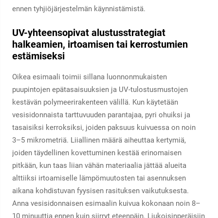
ennen tyhjiöjärjestelmän käynnistämistä.
UV-yhteensopivat alustusstrategiat
halkeamien, irtoamisen tai kerrostumien
estämiseksi
Oikea esimaali toimii sillana luonnonmukaisten
puupintojen epätasaisuuksien ja UV-tulostusmustojen
kestävän polymeerirakenteen välillä. Kun käytetään
vesisidonnaista tarttuvuuden parantajaa, pyri ohuiksi ja
tasaisiksi kerroksiksi, joiden paksuus kuivuessa on noin
3–5 mikrometriä. Liiallinen määrä aiheuttaa kertymiä,
joiden täydellinen kovettuminen kestää erinomaisen
pitkään, kun taas liian vähän materiaalia jättää alueita
alttiiksi irtoamiselle lämpömuutosten tai asennuksen
aikana kohdistuvan fyysisen rasituksen vaikutuksesta.
Anna vesisidonnaisen esimaalin kuivua kokonaan noin 8–
10 minuuttia ennen kuin siirryt eteenpäin. Liukoisinperäisiin