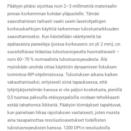
Päätyyn pitäisi sijoittaa noin 2–3 millimetriä materiaalin
pinnan korkeimman kohdan yläpuolelle. Tämän
saavuttaminen tarkasti vaatii usein laserohjattujen
korkeuskarttojen käyttöä tarkemman tulostustarkkuuden
saavuttamiseksi. Kun käsitellään vääntyneitä tai
epätasaisia paneeleja (joissa korkeusero on yli 2 mm), on
suositeltavaa hidastaa tulostusnopeutta huomattavasti –
noin 60–70 % normaalista tulostusnopeudesta. Älä
myöskään unohda ottaa käyttöön dynaamisen fokuksen
toimintoa RIP-ohjelmistossa. Tulostuksen aikana kaiken
vakauttamiseksi, erityisesti siinä tapauksessa, että
tyhjiöjärjestelmän kanssa ei ole paljon kosketusta, pienillä
0,5 tuumaa paksuilla etäisyyspaloilla voidaan tehokkaasti
estää tahattomia liikkeitä. Päätyön törmäykset tapahtuvat,
kun painetaan liikaa rajoituksien vastaisesti, joten muista
aina tasapainottaa resoluutioasetukset todellisten
tulostusnopeuksien kanssa. 1200 DPI:n resoluutiolla