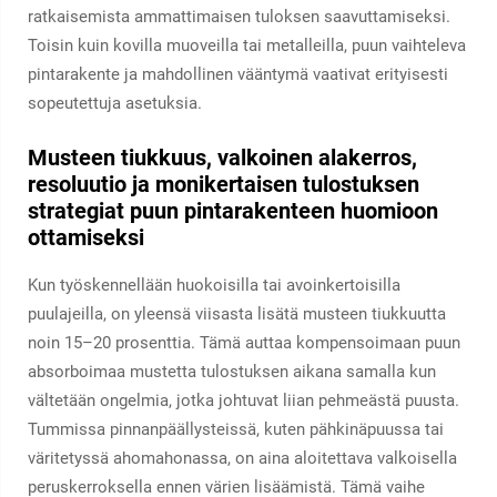
ratkaisemista ammattimaisen tuloksen saavuttamiseksi.
Toisin kuin kovilla muoveilla tai metalleilla, puun vaihteleva
pintarakente ja mahdollinen vääntymä vaativat erityisesti
sopeutettuja asetuksia.
Musteen tiukkuus, valkoinen alakerros,
resoluutio ja monikertaisen tulostuksen
strategiat puun pintarakenteen huomioon
ottamiseksi
Kun työskennellään huokoisilla tai avoinkertoisilla
puulajeilla, on yleensä viisasta lisätä musteen tiukkuutta
noin 15–20 prosenttia. Tämä auttaa kompensoimaan puun
absorboimaa mustetta tulostuksen aikana samalla kun
vältetään ongelmia, jotka johtuvat liian pehmeästä puusta.
Tummissa pinnanpäällysteissä, kuten pähkinäpuussa tai
väritetyssä ahomahonassa, on aina aloitettava valkoisella
peruskerroksella ennen värien lisäämistä. Tämä vaihe