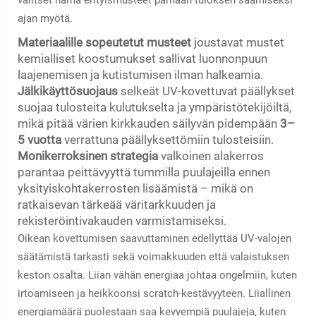
valitset nämä erityismusteet parhaan tuloksen saamiseksi
ajan myötä.
Materiaalille sopeutetut musteet
joustavat mustet
kemialliset koostumukset sallivat luonnonpuun
laajenemisen ja kutistumisen ilman halkeamia.
Jälkikäyttösuojaus
selkeät UV-kovettuvat päällykset
suojaa tulosteita kulutukselta ja ympäristötekijöiltä,
mikä pitää värien kirkkauden säilyvän pidempään
3–
5 vuotta
verrattuna päällyksettömiin tulosteisiin.
Monikerroksinen strategia
valkoinen alakerros
parantaa peittävyyttä tummilla puulajeilla ennen
yksityiskohtakerrosten lisäämistä – mikä on
ratkaisevan tärkeää väritarkkuuden ja
rekisteröintivakauden varmistamiseksi.
Oikean kovettumisen saavuttaminen edellyttää UV-valojen
säätämistä tarkasti sekä voimakkuuden että valaistuksen
keston osalta. Liian vähän energiaa johtaa ongelmiin, kuten
irtoamiseen ja heikkoonsi scratch-kestävyyteen. Liiallinen
energiamäärä puolestaan saa kevyempiä puulajeja, kuten