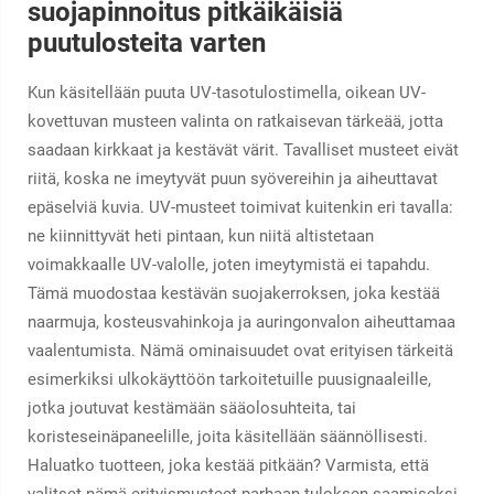
suojapinnoitus pitkäikäisiä
puutulosteita varten
Kun käsitellään puuta UV-tasotulostimella, oikean UV-
kovettuvan musteen valinta on ratkaisevan tärkeää, jotta
saadaan kirkkaat ja kestävät värit. Tavalliset musteet eivät
riitä, koska ne imeytyvät puun syövereihin ja aiheuttavat
epäselviä kuvia. UV-musteet toimivat kuitenkin eri tavalla:
ne kiinnittyvät heti pintaan, kun niitä altistetaan
voimakkaalle UV-valolle, joten imeytymistä ei tapahdu.
Tämä muodostaa kestävän suojakerroksen, joka kestää
naarmuja, kosteusvahinkoja ja auringonvalon aiheuttamaa
vaalentumista. Nämä ominaisuudet ovat erityisen tärkeitä
esimerkiksi ulkokäyttöön tarkoitetuille puusignaaleille,
jotka joutuvat kestämään sääolosuhteita, tai
koristeseinäpaneelille, joita käsitellään säännöllisesti.
Haluatko tuotteen, joka kestää pitkään? Varmista, että