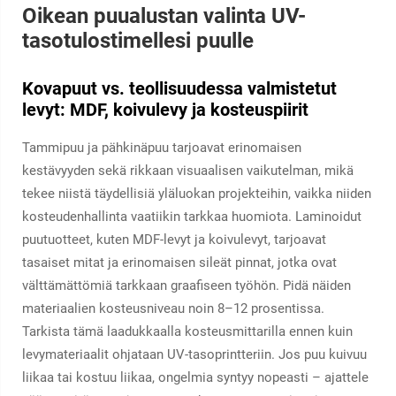
Oikean puualustan valinta UV-
tasotulostimellesi puulle
Kovapuut vs. teollisuudessa valmistetut
levyt: MDF, koivulevy ja kosteuspiirit
Tammipuu ja pähkinäpuu tarjoavat erinomaisen
kestävyyden sekä rikkaan visuaalisen vaikutelman, mikä
tekee niistä täydellisiä yläluokan projekteihin, vaikka niiden
kosteudenhallinta vaatiikin tarkkaa huomiota. Laminoidut
puutuotteet, kuten MDF-levyt ja koivulevyt, tarjoavat
tasaiset mitat ja erinomaisen sileät pinnat, jotka ovat
välttämättömiä tarkkaan graafiseen työhön. Pidä näiden
materiaalien kosteusniveau noin 8–12 prosentissa.
Tarkista tämä laadukkaalla kosteusmittarilla ennen kuin
levymateriaalit ohjataan UV-tasoprintteriin. Jos puu kuivuu
liikaa tai kostuu liikaa, ongelmia syntyy nopeasti – ajattele