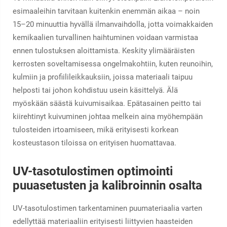
esimaaleihin tarvitaan kuitenkin enemmän aikaa – noin
15–20 minuuttia hyvällä ilmanvaihdolla, jotta voimakkaiden
kemikaalien turvallinen haihtuminen voidaan varmistaa
ennen tulostuksen aloittamista. Keskity ylimääräisten
kerrosten soveltamisessa ongelmakohtiin, kuten reunoihin,
kulmiin ja profiilileikkauksiin, joissa materiaali taipuu
helposti tai johon kohdistuu usein käsittelyä. Älä
myöskään säästä kuivumisaikaa. Epätasainen peitto tai
kiirehtinyt kuivuminen johtaa melkein aina myöhempään
tulosteiden irtoamiseen, mikä erityisesti korkean
kosteustason tiloissa on erityisen huomattavaa.
UV-tasotulostimen optimointi
puuasetusten ja kalibroinnin osalta
UV-tasotulostimen tarkentaminen puumateriaalia varten
edellyttää materiaaliin erityisesti liittyvien haasteiden