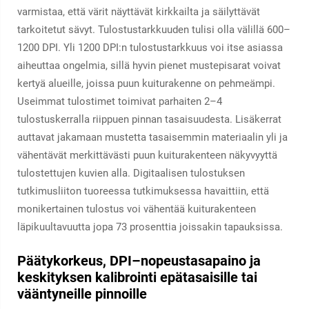
varmistaa, että värit näyttävät kirkkailta ja säilyttävät
tarkoitetut sävyt. Tulostustarkkuuden tulisi olla välillä 600–
1200 DPI. Yli 1200 DPI:n tulostustarkkuus voi itse asiassa
aiheuttaa ongelmia, sillä hyvin pienet mustepisarat voivat
kertyä alueille, joissa puun kuiturakenne on pehmeämpi.
Useimmat tulostimet toimivat parhaiten 2–4
tulostuskerralla riippuen pinnan tasaisuudesta. Lisäkerrat
auttavat jakamaan mustetta tasaisemmin materiaalin yli ja
vähentävät merkittävästi puun kuiturakenteen näkyvyyttä
tulostettujen kuvien alla. Digitaalisen tulostuksen
tutkimusliiton tuoreessa tutkimuksessa havaittiin, että
monikertainen tulostus voi vähentää kuiturakenteen
läpikuultavuutta jopa 73 prosenttia joissakin tapauksissa.
Päätykorkeus, DPI–nopeustasapaino ja
keskityksen kalibrointi epätasaisille tai
vääntyneille pinnoille