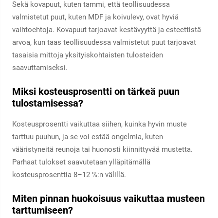
Sekä kovapuut, kuten tammi, että teollisuudessa
valmistetut puut, kuten MDF ja koivulevy, ovat hyviä
vaihtoehtoja. Kovapuut tarjoavat kestävyyttä ja esteettistä
arvoa, kun taas teollisuudessa valmistetut puut tarjoavat
tasaisia mittoja yksityiskohtaisten tulosteiden
saavuttamiseksi.
Miksi kosteusprosentti on tärkeä puun
tulostamisessa?
Kosteusprosentti vaikuttaa siihen, kuinka hyvin muste
tarttuu puuhun, ja se voi estää ongelmia, kuten
vääristyneitä reunoja tai huonosti kiinnittyvää mustetta.
Parhaat tulokset saavutetaan ylläpitämällä
kosteusprosenttia 8–12 %:n välillä.
Miten pinnan huokoisuus vaikuttaa musteen
tarttumiseen?