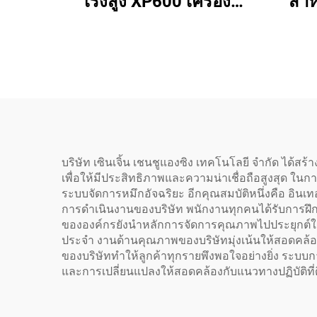
เร็งสูง XP600 เครื่อง
สำห
ถ่ายเทความร้อน
ฟิล์
Procolored ชุดเต็ม
พร้อม
สำหรับเสื้อยืด หมวก และ
13 น
สิ่งทอทุกชนิด พร้อมเตา
สิ่งท
Shaker
บริษัท เซินเจิ้น เชนชูแองซิง เทคโนโลยี จำกัด ได้สร
เพื่อให้มีประสิทธิภาพและความน่าเชื่อถือสูงสุด ในก
ระบบจัดการหมึกอัจฉริยะ อีกคุณสมบัติหนึ่งคือ อินเทอร
การดำเนินงานของบริษัท พนักงานทุกคนได้รับการฝ
ขององค์กรยังนำหลักการจัดการคุณภาพไปประยุกต์ใช้
ประจำ งานด้านคุณภาพของบริษัทมุ่งเน้นให้สอดคล้
ของบริษัททำให้ลูกค้าทุกรายพึงพอใจอย่างยิ่ง ระบบการจ
และการเปลี่ยนแปลงให้สอดคล้องกับแนวทางปฏิบัติที่ดี