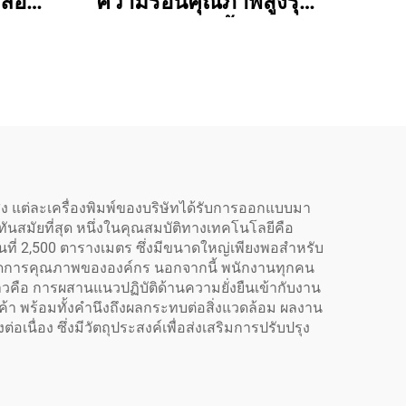
ดล้อม
ความร้อนคุณภาพสูงรุ่น
.3ม.
ใหม่ขนาด 13 นิ้ว A3 DTF
3.2ม.
เครื่องพิมพ์ XP600 พิมพ์
00 1
เสื้อยืด หมวก รองเท้า กาง
ป้าย
เกงยีนส์ และถุงเท้า โดย
สติก
อัตโนมัติ
าพสูง แต่ละเครื่องพิมพ์ของบริษัทได้รับการออกแบบมา
ทันสมัยที่สุด หนึ่งในคุณสมบัติทางเทคโนโลยีคือ
พื้นที่ 2,500 ตารางเมตร ซึ่งมีขนาดใหญ่เพียงพอสำหรับ
ัดการคุณภาพขององค์กร นอกจากนี้ พนักงานทุกคน
คือ การผสานแนวปฏิบัติด้านความยั่งยืนเข้ากับงาน
า พร้อมทั้งคำนึงถึงผลกระทบต่อสิ่งแวดล้อม ผลงาน
เนื่อง ซึ่งมีวัตถุประสงค์เพื่อส่งเสริมการปรับปรุง