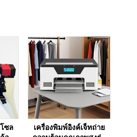
็ทโซล
เครื่องพิมพ์อิงค์เจ็ทถ่าย