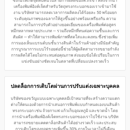
ซึ่งก่อให้เกิดจุดคับคั่นในสายการผลิตของพวกเขา หลังจากนำ
เครื่องพิมพ์อิงค์เจ็ตสำหรับวัตถุทรงกระบอกของเราเข้ามาใช้
งาน บริษัทสามารถลดเวลาการผลิตลงได้ร้อยละ 50 พร้อมยก
ระดับคุณภาพของฉลากให้สูงขึ้นอย่างพร้อมเพรียงกัน ความ
สามารถในการปรับตัวอย่างยอดเยี่ยมของเครื่องพิมพ์ต่อสูตร
หมึกหลากหลายประเภท — รวมถึงหมึกที่ทนต่อความชื้นและการ
สัมผัส — ทำให้สามารถพิมพ์ภาพที่สดใสและคงทน ซึ่งช่วยเพิ่ม
การมองเห็นแบรนด์บนชั้นวางสินค้าในร้านค้าอย่างมีนัยสำคัญ
การบูรณาการแบบไร้รอยต่อนี้ช่วยให้ผู้ผลิตสามารถขยายกำลัง
การผลิตได้โดยไม่กระทบต่อคุณภาพ ส่งมอบข้อได้เปรียบในการ
แข่งขันอย่างชัดเจนในตลาดที่เปลี่ยนแปลงรวดเร็ว
ปลดล็อกการเติบโตผ่านการปรับแต่งเฉพาะบุคคล
บริษัทของขวัญแบบเฉพาะบุคคลมีเป้าหมายที่จะสร้างความแตก
ต่างให้ตนเองด้วยการนำเสนอการพิมพ์แบบกำหนดเองบนสินค้า
ทรงกระบอก เช่น ถ้วยกาแฟ แก้วเก็บอุณหภูมิ และขวดน้ำ โดย
การนำเครื่องพิมพ์อิงค์เจ็ตทรงกระบอกของเราไปใช้งาน บริษัท
สามารถขยายแคตตาล็อกสินค้าได้อย่างรวดเร็ว และประสบ
การเติบโตของยอดขายเพิ่มขึ้น 30% ภายในเวลาไม่กี่เดือน