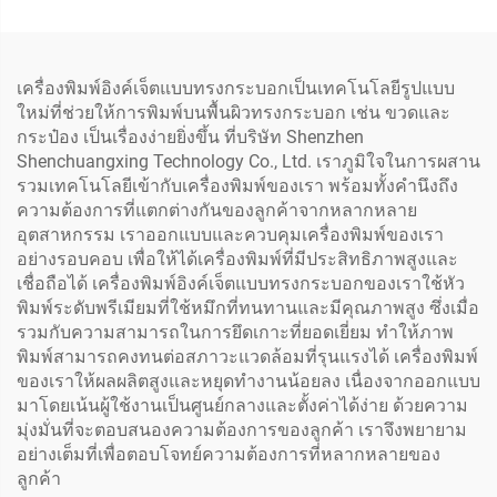
พิมพ์ XP600 1 หรือ 2 หัว
ยีนส์
สำหรับป้าย แบนเนอร์ การ
พิมพ์สติกเกอร์
เครื่องพิมพ์อิงค์เจ็ตแบบทรงกระบอกเป็นเทคโนโลยีรูปแบบ
ใหม่ที่ช่วยให้การพิมพ์บนพื้นผิวทรงกระบอก เช่น ขวดและ
กระป๋อง เป็นเรื่องง่ายยิ่งขึ้น ที่บริษัท Shenzhen
Shenchuangxing Technology Co., Ltd. เราภูมิใจในการผสาน
รวมเทคโนโลยีเข้ากับเครื่องพิมพ์ของเรา พร้อมทั้งคำนึงถึง
ความต้องการที่แตกต่างกันของลูกค้าจากหลากหลาย
อุตสาหกรรม เราออกแบบและควบคุมเครื่องพิมพ์ของเรา
อย่างรอบคอบ เพื่อให้ได้เครื่องพิมพ์ที่มีประสิทธิภาพสูงและ
เชื่อถือได้ เครื่องพิมพ์อิงค์เจ็ตแบบทรงกระบอกของเราใช้หัว
พิมพ์ระดับพรีเมียมที่ใช้หมึกที่ทนทานและมีคุณภาพสูง ซึ่งเมื่อ
รวมกับความสามารถในการยึดเกาะที่ยอดเยี่ยม ทำให้ภาพ
พิมพ์สามารถคงทนต่อสภาวะแวดล้อมที่รุนแรงได้ เครื่องพิมพ์
ของเราให้ผลผลิตสูงและหยุดทำงานน้อยลง เนื่องจากออกแบบ
มาโดยเน้นผู้ใช้งานเป็นศูนย์กลางและตั้งค่าได้ง่าย ด้วยความ
มุ่งมั่นที่จะตอบสนองความต้องการของลูกค้า เราจึงพยายาม
อย่างเต็มที่เพื่อตอบโจทย์ความต้องการที่หลากหลายของ
ลูกค้า