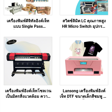
เครื่องพิมพ์ดิจิทัลอิงค์เจ็ท
สวิตช์ลิมิต LC คุณภาพสูง
แบบ Single Pass
HR Micro Switch อุปกรณ์
เครื่องพิมพ์กระดาษ ถุง
จำกัดตำแหน่ง เซ็นเซอร์ลิมิต
กระดาษ แก้ว แฟน แผ่น
สำหรับเครื่องพิมพ์อิงค์เจ็ท
เมนบอร์ด One Pass รุ่น
อะไหล่ทดแทนสำหรับ
975/972/973/974 หมึกน้ำ
เครื่องพิมพ์ DTF Eco
Solvent UV DTF
เครื่องพิมพ์อิงค์เจ็ทโซลเวน
Lansong เครื่องพิมพ์อิงค์
เป็นมิตรสิ่งแวดล้อม ความ
เจ็ท DTF ขนาดเล็กสีชมพู A3
กว้างพิมพ์ 1.3ม. 1.6ม.
เครื่องพิมพ์เสื้อ เครื่องพิมพ์
1.8ม. 2.5ม. 3.2ม. พร้อมหัว
เสื้อ กางเกง หมอน รองเท้า