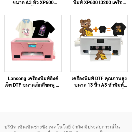
ขนาด A3 หัว XP600
พิมพ์ XP600 I3200 เครื่อง
เครื่องพิมพ์เสื้อยืดแบบม้วน
พิมพ์ฟลัดเบด UV ขนาด
ต่อม้วน ชุด DIY สีชมพู
6090 สำหรับวัสดุแข็ง เช่น
สำหรับพิมพ์ถ่ายเทความ
เคสโทรศัพท์ อะคริลิก งาน
ร้อนลงบนเสื้อผ้า
พิมพ์บนโลหะ
Lansong เครื่องพิมพ์อิงค์
เครื่องพิมพ์ DTF คุณภาพสูง
เจ็ท DTF ขนาดเล็กสีชมพู A3
ขนาด 13 นิ้ว A3 หัวพิมพ์
เครื่องพิมพ์เสื้อ เครื่องพิมพ์
เดี่ยว XP600 เครื่องพิมพ์เสื้อ
เสื้อ กางเกง หมอน รองเท้า
เครื่องพิมพ์ถ่ายโอนโดยตรง
ยีนส์
ไปฟิล์ม
บริษัท เซินเชินชางซิง เทคโนโลยี จำกัด มีประสบการณ์ใน