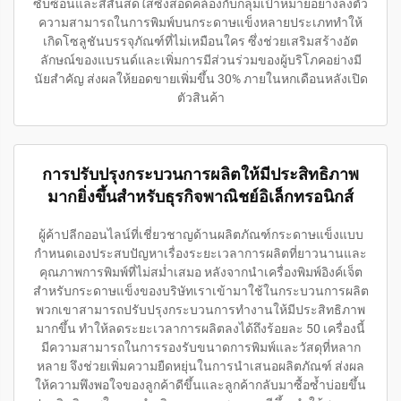
ซับซ้อนและสีสันสดใสซึ่งสอดคล้องกับกลุ่มเป้าหมายอย่างลงตัว
ความสามารถในการพิมพ์บนกระดาษแข็งหลายประเภททำให้
เกิดโซลูชันบรรจุภัณฑ์ที่ไม่เหมือนใคร ซึ่งช่วยเสริมสร้างอัต
ลักษณ์ของแบรนด์และเพิ่มการมีส่วนร่วมของผู้บริโภคอย่างมี
นัยสำคัญ ส่งผลให้ยอดขายเพิ่มขึ้น 30% ภายในหกเดือนหลังเปิด
ตัวสินค้า
การปรับปรุงกระบวนการผลิตให้มีประสิทธิภาพ
มากยิ่งขึ้นสำหรับธุรกิจพาณิชย์อิเล็กทรอนิกส์
ผู้ค้าปลีกออนไลน์ที่เชี่ยวชาญด้านผลิตภัณฑ์กระดาษแข็งแบบ
กำหนดเองประสบปัญหาเรื่องระยะเวลาการผลิตที่ยาวนานและ
คุณภาพการพิมพ์ที่ไม่สม่ำเสมอ หลังจากนำเครื่องพิมพ์อิงค์เจ็ต
สำหรับกระดาษแข็งของบริษัทเราเข้ามาใช้ในกระบวนการผลิต
พวกเขาสามารถปรับปรุงกระบวนการทำงานให้มีประสิทธิภาพ
มากขึ้น ทำให้ลดระยะเวลาการผลิตลงได้ถึงร้อยละ 50 เครื่องนี้
มีความสามารถในการรองรับขนาดการพิมพ์และวัสดุที่หลาก
หลาย จึงช่วยเพิ่มความยืดหยุ่นในการนำเสนอผลิตภัณฑ์ ส่งผล
ให้ความพึงพอใจของลูกค้าดีขึ้นและลูกค้ากลับมาซื้อซ้ำบ่อยขึ้น