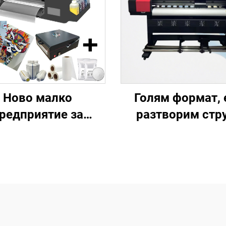
Ново малко
Голям формат, 
редприятие за
разтворим стр
ски, DTF Pet филм,
принтер, 1,3 м, 1
еносни дизайни,
1,8 м, 2,5 м, 3,2 м
ов за пресоване,
или 2 принтхед
ина, 13-инчов A3
XP600, за табел
принтер XP600, за
банер, етикет, п
какво текстилно