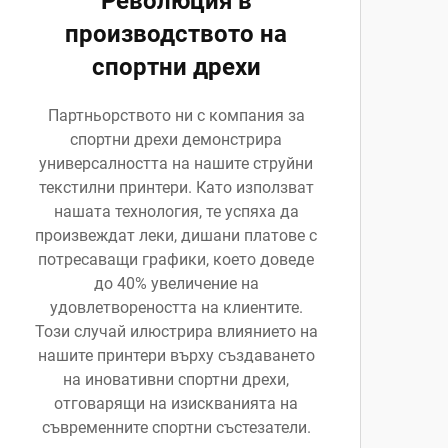
Революция в
производството на
спортни дрехи
Партньорството ни с компания за
спортни дрехи демонстрира
универсалността на нашите струйни
текстилни принтери. Като използват
нашата технология, те успяха да
произвеждат леки, дишани платове с
потресаващи графики, което доведе
до 40% увеличение на
удовлетвореността на клиентите.
Този случай илюстрира влиянието на
нашите принтери върху създаването
на иновативни спортни дрехи,
отговарящи на изискванията на
съвременните спортни състезатели.