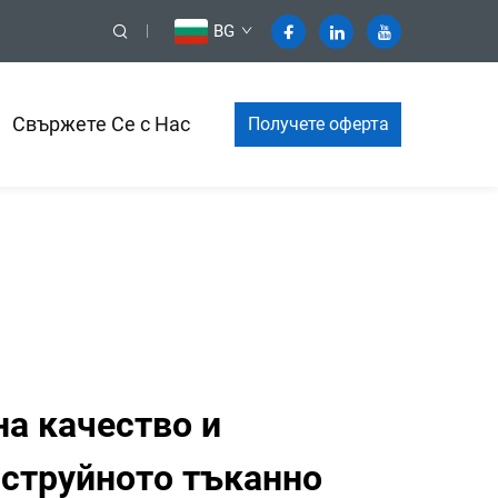
BG
Свържете Се с Нас
Получете оферта
а качество и
 струйното тъканно