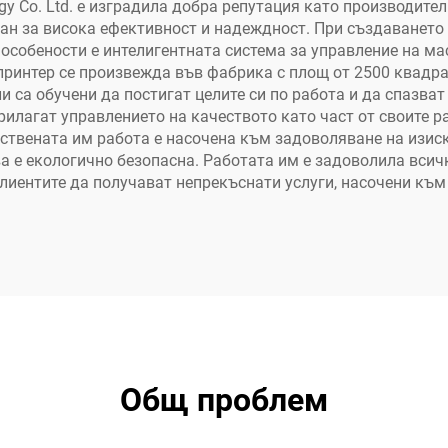
латно, 1 година
y Co. Ltd. е изградила добра репутация като производите
иран за висока ефективност и надеждност. При създаването
гаранция
 особености е интелигентната система за управление на ма
 принтер се произвежда във фабрика с площ от 2500 квадра
 са обучени да постигат целите си по работа и да спазват
илагат управлението на качеството като част от своите ра
ествената им работа е насочена към задоволяване на изис
ва е екологично безопасна. Работата им е задоволила всич
лиентите да получават непрекъснати услуги, насочени към
Общ проблем