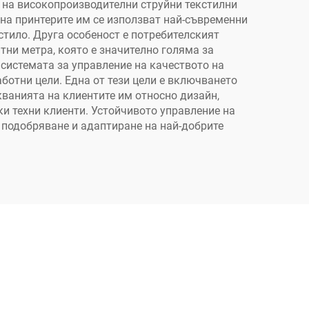
л на високопроизводителни струйни текстилни
 на принтерите им се използват най-съвременни
стило. Друга особеност е потребителският
тни метра, която е значително голяма за
 системата за управление на качеството на
ботни цели. Една от тези цели е включването
кванията на клиентите им относно дизайн,
ки техни клиенти. Устойчивото управление на
 подобряване и адаптиране на най-добрите