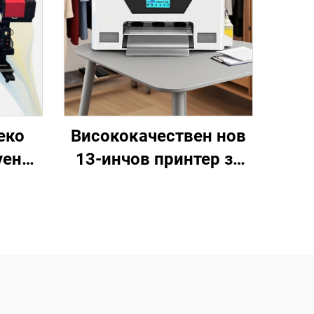
еко
Висококачествен нов
уен
13-инчов принтер за
,6 м,
топлинен трансфер A3
, с 1
с струйно отпечатване
ове
XP600, автоматично
ки,
отпечатване върху
ечат
тениски, шапки,
обувки, дънки, чорапи