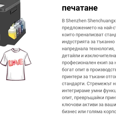
печатане
В Shenzhen Shenchuangxin
предложението на най-с
които пренаписват станд
индустрията за тъканно 
напреднала технология, 
детайли и изключителна
професионален екип за 
богат опит в производст
принтери за тъкани отг
стандарти. Стремежът н
интегрираме умни функц
опит, превръщайки принт
ключови активи за ваши
бизнес или голяма корпо