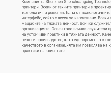
п
Компанията Shenzhen Shenchuangxing Technolog
принтери. Всеки от техните принтери е проект
технологични решения. Една от технологичните
интерфейс, който е лесен за използване. Всеки
мащабите на тяхната дейност. Всички служители
организацията. Освен това всички служители пр
на устойчиви практики в тяхната дейност. Кач
печат и производство, като едновременно с то
качеството в организацията им позволява на к
практики на клиентите.