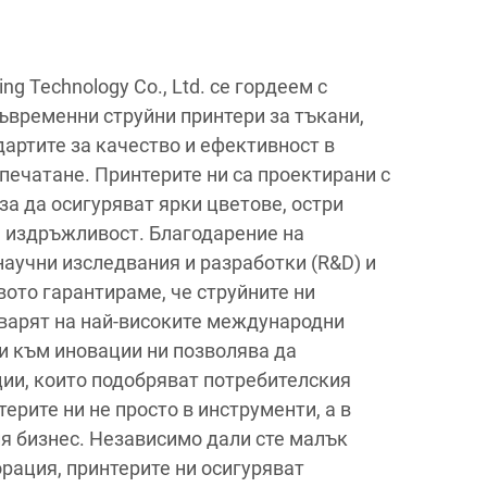
g Technology Co., Ltd. се гордеем с
ъвременни струйни принтери за тъкани,
артите за качество и ефективност в
печатане. Принтерите ни са проектирани с
за да осигуряват ярки цветове, остри
 издръжливост. Благодарение на
научни изследвания и разработки (R&D) и
вото гарантираме, че струйните ни
оварят на най-високите международни
и към иновации ни позволява да
ии, които подобряват потребителския
ерите ни не просто в инструменти, а в
я бизнес. Независимо дали сте малък
рация, принтерите ни осигуряват