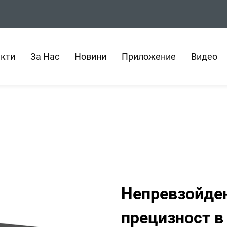
кти
За Нас
Новини
Приложение
Видео
Непревзойден
прецизност в