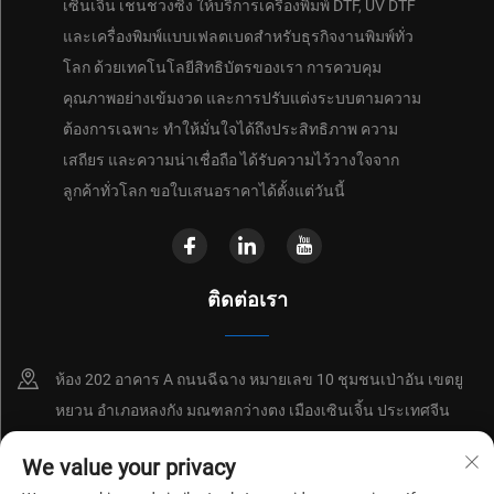
เซินเจิ้น เชนชวงซิง ให้บริการเครื่องพิมพ์ DTF, UV DTF
และเครื่องพิมพ์แบบเฟลตเบดสำหรับธุรกิจงานพิมพ์ทั่ว
โลก ด้วยเทคโนโลยีสิทธิบัตรของเรา การควบคุม
คุณภาพอย่างเข้มงวด และการปรับแต่งระบบตามความ
ต้องการเฉพาะ ทำให้มั่นใจได้ถึงประสิทธิภาพ ความ
เสถียร และความน่าเชื่อถือ ได้รับความไว้วางใจจาก
ลูกค้าทั่วโลก ขอใบเสนอราคาได้ตั้งแต่วันนี้
ติดต่อเรา
ห้อง 202 อาคาร A ถนนฉีฉาง หมายเลข 10 ชุมชนเป่าอัน เขตยู
หยวน อำเภอหลงกัง มณฑลกว่างตง เมืองเซินเจิ้น ประเทศจีน
+86-18214652676
We value your privacy