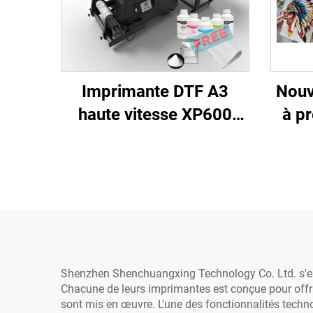
Imprimante DTF A3
Nouv
haute vitesse XP600
à pr
transfert thermique
entr
Procolored ensemble
de f
complet pour T-shirt,
shi
chapeau, tout textile
l'emp
avec four agitateur
13 
pour 
Shenzhen Shenchuangxing Technology Co. Ltd. s'est 
Chacune de leurs imprimantes est conçue pour offrir
sont mis en œuvre. L'une des fonctionnalités technol