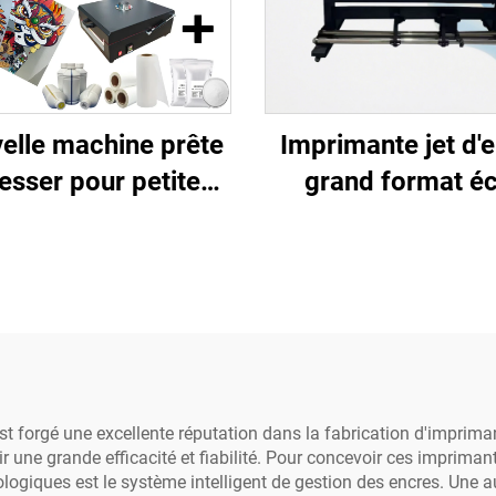
elle machine prête
Imprimante jet d'
esser pour petites
grand format é
eprises, transferts
solvant, 1,3 m, 1,6 
ilm PET DTF pour t-
m, 2,5 m, 3,2 m, a
rt, designs prêts à
ou 2 têtes d'impre
loi, imprimante DTF
XP600, pour impre
pouces A3 XP600,
d'enseigne, banni
tout textile, 1 an de
autocollant
garantie
forgé une excellente réputation dans la fabrication d'imprimant
 une grande efficacité et fiabilité. Pour concevoir ces impriman
ogiques est le système intelligent de gestion des encres. Une au