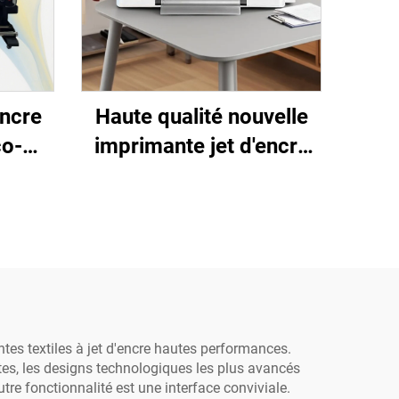
encre
Haute qualité nouvelle
co-
imprimante jet d'encre
m, 1,8
par transfert thermique
vec 1
de 13 pouces A3 DTF
ssion
XP600 impression
ssion
automatique de T-shirts,
ère,
chapeaux, chaussures,
jeans, chaussettes
es textiles à jet d'encre hautes performances.
tes, les designs technologiques les plus avancés
tre fonctionnalité est une interface conviviale.