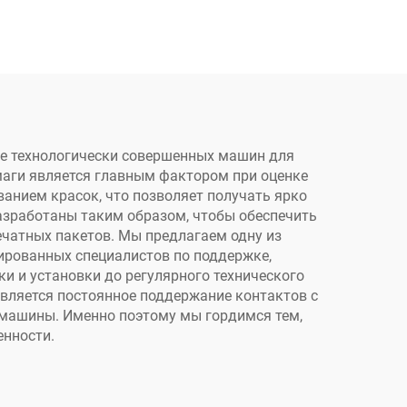
олок
I3200U1, 3/4 головки,
с
многофункциональный
кером
ламинатор, рулонная
еноса
печать до 60 см, для
T
логотипов, наклеек
ее технологически совершенных машин для
маги является главным фактором при оценке
ванием красок, что позволяет получать ярко
азработаны таким образом, чтобы обеспечить
ечатных пакетов. Мы предлагаем одну из
ированных специалистов по поддержке,
 и установки до регулярного технического
вляется постоянное поддержание контактов с
 машины. Именно поэтому мы гордимся тем,
енности.