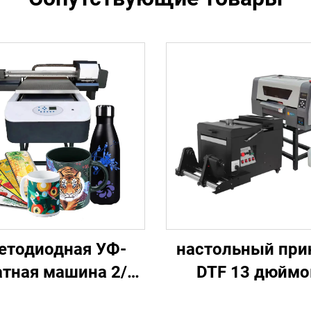
етодиодная УФ-
настольный при
атная машина 2/3
DTF 13 дюймо
00 I3200, головка
небольшая маш