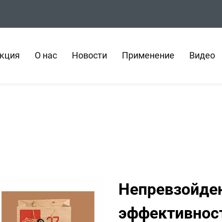
кция
О нас
Новости
Применение
Видео
Непревзойден
эффективнос