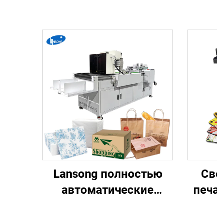
Lansong полностью
Св
автоматические
печ
струйные принтеры
XP6