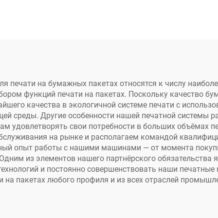
, УФ-планшетный
для печати футб
нтер для жестких
формата A3 
ериалов, печать
сушилкой и шей
ов для телефонов,
порошка для пер
крила, металла
на пленку PE
я печати на бумажных пакетах относятся к числу наибол
ором функций печати на пакетах. Поскольку качество бу
йшего качества в экологичной системе печати с использо
ей среды. Другие особенности нашей печатной системы р
там удовлетворять свои потребности в больших объёмах п
бслуживания на рынке и располагаем командой квалифиц
й опыт работы с нашими машинами — от момента покупки
Одним из элементов нашего партнёрского обязательства я
 технологий и постоянно совершенствовать наши печатные
и на пакетах любого профиля и из всех отраслей промышл