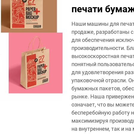
печати бума
Наши машины для печат
продаже, разработаны с
для обеспечения исключ
производительности. Бл
высокоскоростная печат
понятный пользователь
для удовлетворения раз
упаковочной отрасли. О
бумажных пакетов, обе
рынке. Наша привержен
означает, что вы может
бесперебойную работу н
максимизируя производ
на внутреннем, так и н