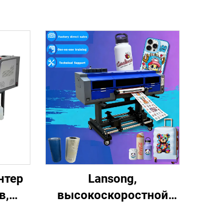
нтер
Lansong,
в,
высокоскоростной
ина
УФ-принтер DTF XP600