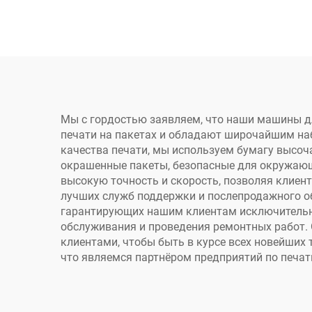
для печати на
6090
нетканых пакетах,
при
гофрокартоне, крафт-
мат
бумаге, туалетной
чехл
бумаге, салфетках,
а
стаканчиках,
Мы с гордостью заявляем, что наши машины дл
печати на пакетах и обладают широчайшим наб
вентиляторах
качества печати, мы используем бумагу высоча
окрашенные пакеты, безопасные для окружающ
высокую точность и скорость, позволяя клиен
лучших служб поддержки и послепродажного о
гарантирующих нашим клиентам исключительны
обслуживания и проведения ремонтных работ. 
клиентами, чтобы быть в курсе всех новейших
что являемся партнёром предприятий по печат