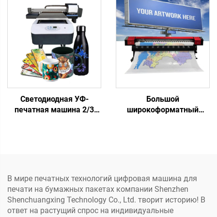
пакетах, гофрокартоне,
бумажных пакетах,
крафт-бумаге, туалетной
струйный
бумаге, салфетках,
однопроходный
стаканчиках,
картонный принтер с
вентиляторах
головкой h P и
компьютером
Светодиодная УФ-
Большой
печатная машина 2/3
широкоформатный
XP600 I3200, головка
экосольвентный принтер
6090, УФ-планшетный
3,2 м, I3200 Xp600,
принтер для жестких
экосольвентный плоттер
материалов, печать
для печати на виниле,
чехлов для телефонов,
холсте, баннерах,
акрила, металла
печатная машина
В мире печатных технологий цифровая машина для
печати на бумажных пакетах компании Shenzhen
Shenchuangxing Technology Co., Ltd. творит историю! В
ответ на растущий спрос на индивидуальные