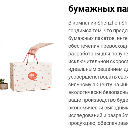
бумажных па
В компании Shenzhen She
гордимся тем, что пред
бумажных пакетов, инт
обеспечения превосход
разработаны для получе
исключительной скорост
идеальным решением дл
усовершенствовать сво
сильному акценту на ин
экологически безопасны
ваше производство буд
экономически выгодным
исследований и разрабо
продукцию, обеспечива