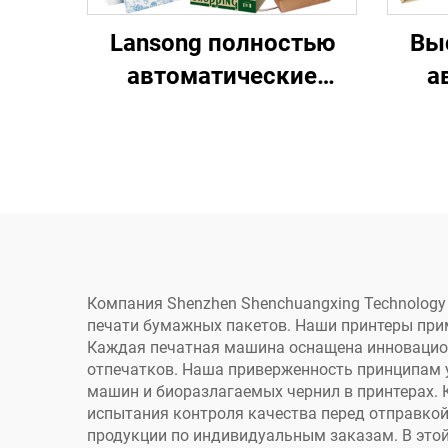
Lansong полностью
Вы
автоматические
а
струйные принтеры
печ
для печати на
нетканых пакетах,
гофрокартоне, крафт-
г
бумаге, туалетной
сал
бумаге, салфетках,
кор
стаканчиках,
бума
Компания Shenzhen Shenchuangxing Technology 
печати бумажных пакетов. Наши принтеры при
вентиляторах
Каждая печатная машина оснащена инновацио
отпечатков. Наша приверженность принципам 
машин и биоразлагаемых чернил в принтерах. 
испытания контроля качества перед отправкой
продукции по индивидуальным заказам. В этой