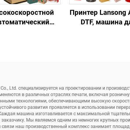
сокоскоростной
Принтер Lansong 
втоматический
DTF, машина д
атный станок для
печати перевод
бумажных
наклеек 30 см
стаканчиков,
принтер
офрированных
кристаллическ
феток, картона,
этикеток, все в о
обок для пиццы,
рулон-в-рулон,
жных полотенец,
ламинаторо
Co., Ltd. специализируется на проектировании и производ
меняются в различных отраслях печати, включая розничну
крафт-бумаги
нными технологиями, обеспечивающими высокую скорость
устойчивого развития проявляется в использовании пере
Каждая машина изготавливается с максимальной тщательн
 заказчику. Мы являемся одним из немногих крупных про
 связи наш производственный комплекс занимает площадь