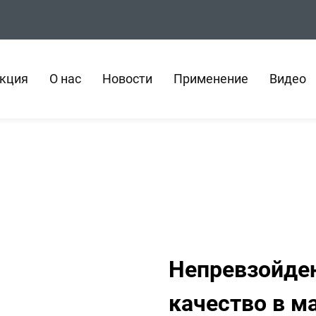
кция
О нас
Новости
Применение
Видео
Непревзойде
качество в м