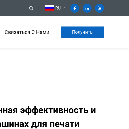
RU
Связаться С Нами
Получить
коммерческое
предложение
нная эффективность и
ашинах для печати