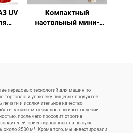
A3 UV
Компактный
ля
настольный мини-
ных
цифровой принтер
,
однопроходного типа,
печать на кружках,
их
вентиляторах,
дном,
кофейных чашках,
 с
бумажных пакетах,
м
бумажных полотенцах,
стве передовых технологий для машин по
ю торговлю и упаковку пищевых продуктов.
крафт-бумаге
 печати и исключительное качество
рабатываемых материалов при изготовлении
остью, после чего проходит строгие
изводителей, ориентированных на выпуск
 около 2500 м². Кроме того, мы инвестировали