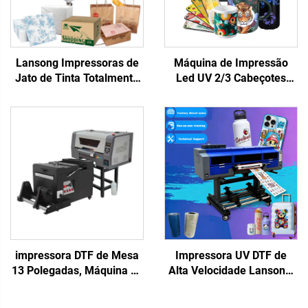
Lansong Impressoras de
Máquina de Impressão
Jato de Tinta Totalmente
Led UV 2/3 Cabeçotes
Automáticas para Saco
XP600 I3200 6090
Não Tecido, Papelão
Impressora de Plataforma
Corrugado, Papel Kraft,
Plana UV para Materiais
Lenços de Papel, Leque de
Rígidos Capa de Telefone
Copo
Acrílico Metal Impressão
impressora DTF de Mesa
Impressora UV DTF de
13 Polegadas, Máquina de
Alta Velocidade Lansong,
Impressão de Camisetas
Xp600 I3200u1, 3/4
em Formato Pequeno A3
Cabeças, Laminadora