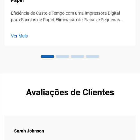
Papel
Eficiência de Custo e Tempo com uma Impressora Digital
para Sacolas de Papel: Eliminação de Placas e Pequenas
Quantidades Mínimas de Pedido Permitem uma Produção
Rentável em Pequenos Lotes. A impressão digital elimina
Ver Mais
aquelas placas personalizadas caras que costumavam
custar centenas de unidades monetárias cada uma...
Avaliações de Clientes
Sarah Johnson