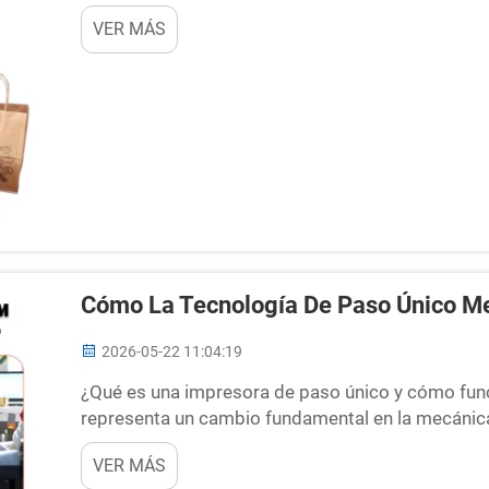
productiva. Para las empresas especializadas en l
VER MÁS
digital para servilletas se ha convertido en...
Cómo La Tecnología De Paso Único Mej
2026-05-22 11:04:19
¿Qué es una impresora de paso único y cómo fun
representa un cambio fundamental en la mecánica 
impresoras tradicionales, cuyas cabezas de impre
VER MÁS
material, una impresora de paso único utiliza...