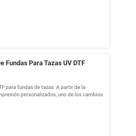
 De Fundas Para Tazas UV DTF
 para fundas de tazas: A partir de la
impresión personalizados, uno de los cambios
ión de la tecnología UV Direct-to-Film (DTF)