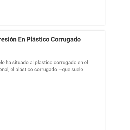
esión En Plástico Corrugado
ble ha situado al plástico corrugado en el
ional, el plástico corrugado —que suele
PE)— requiere un manejo especializado...