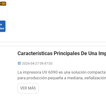
Características Principales De Una I
2026-04-27 09:47:03
La impresora UV 6090 es una solución compacta y
para producción pequeña a mediana, señalización
industriales. Construida con ingeniería estable y 
VER MÁS
resultados consistentes...