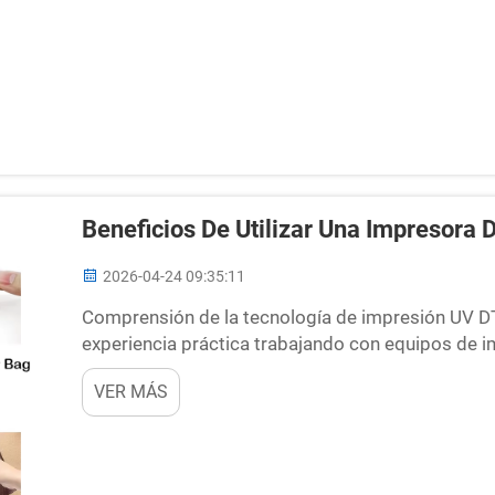
Beneficios De Utilizar Una Impresora
2026-04-24 09:35:11
Comprensión de la tecnología de impresión UV DTF
experiencia práctica trabajando con equipos de 
más notorios en los últimos años ha sido la adopc
VER MÁS
para superficies curvas...