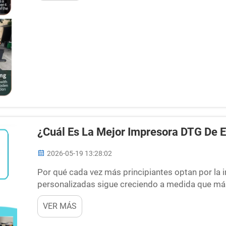
¿Cuál Es La Mejor Impresora DTG De E
2026-05-19 13:28:02
Por qué cada vez más principiantes optan por la 
personalizadas sigue creciendo a medida que má
marcas emergentes ingresan al mercado de ropa 
VER MÁS
elegir la impresora DTG de entrada adecuada...