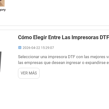
Cómo Elegir Entre Las Impresoras DT
2026-04-22 15:29:07
Seleccionar una impresora DTF con las mejores v
las empresas que desean ingresar o expandirse en
prendas. A partir de años de integración técnica
VER MÁS
observado que la "b...