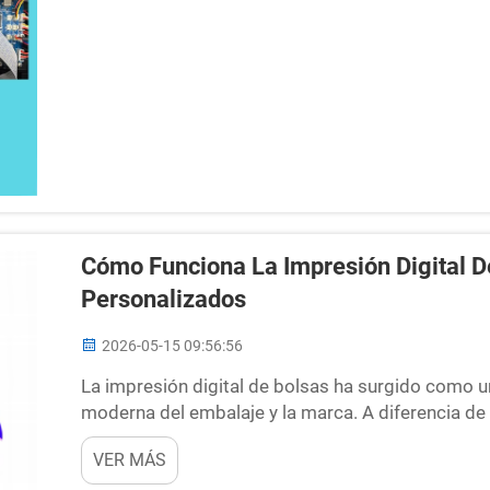
Cómo Funciona La Impresión Digital D
Personalizados
2026-05-15 09:56:56
La impresión digital de bolsas ha surgido como un
moderna del embalaje y la marca. A diferencia de
configuración extensa y planchas mecánicas, la im
VER MÁS
avanzada y alta-...