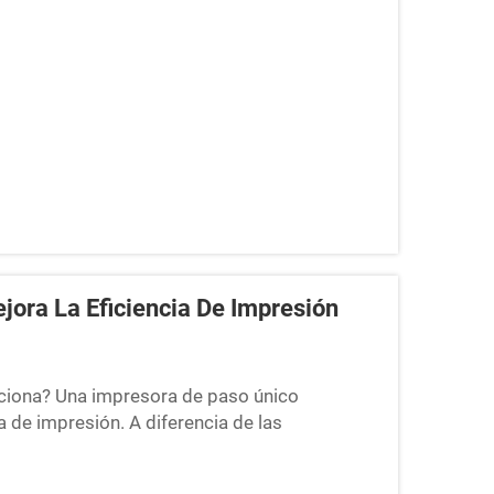
a producción de servilletas, la impresora
ora La Eficiencia De Impresión
ciona? Una impresora de paso único
de impresión. A diferencia de las
sión se desplazan de ida y vuelta sobre el