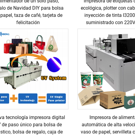
limentador de un solo paso,
impresora de etiquetas 
alo de Navidad DIY para bolsa
ecológica, plotter con ca
papel, taza de café, tarjeta de
inyección de tinta I320
felicitación
suministrado con 22
a tecnología impresora digital
Impresora de aliment
 de paso único para bolsa de
automática de alta veloc
stico, bolsa de regalo, caja de
vaso de papel, servilleta 