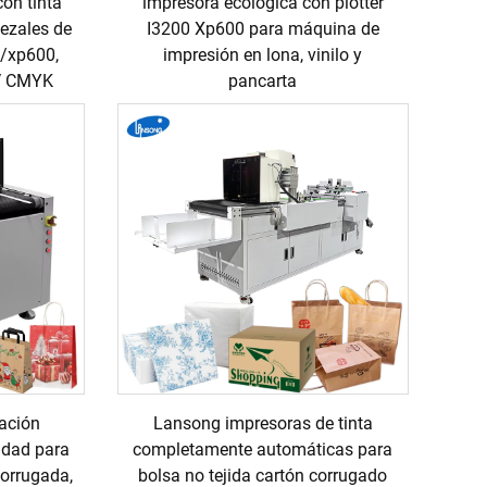
con tinta
impresora ecológica con plotter
bezales de
I3200 Xp600 para máquina de
0/xp600,
impresión en lona, vinilo y
0V CMYK
pancarta
ación
Lansong impresoras de tinta
idad para
completamente automáticas para
corrugada,
bolsa no tejida cartón corrugado