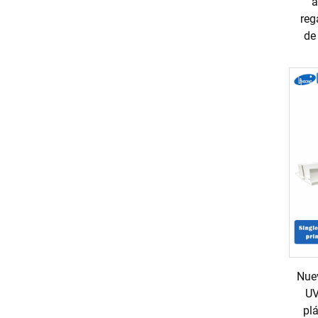
a
reg
de 
Nuev
UV
plá