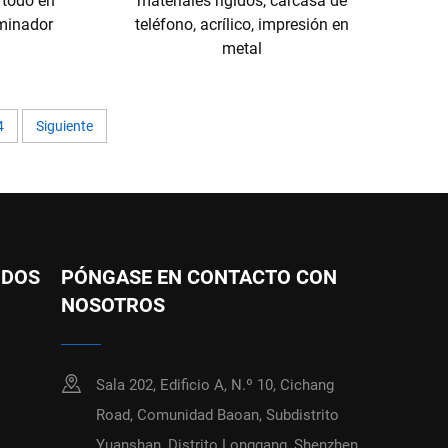
, todo en
materiales rígidos, carcasa de
aminador
teléfono, acrílico, impresión en
metal
4
Siguiente
IDOS
PÓNGASE EN CONTACTO CON
NOSOTROS
Sala 202, Edificio A, N.º 10, Cichang
Road, Comunidad Baoan, Subdistrito
Yuanshan, Distrito Longgang, Shenzhen,