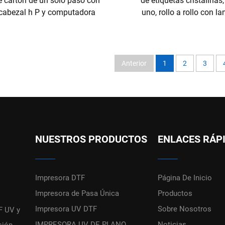
e cartón de un solo paso con
de etiquetas cristalinas
cabezal h P y computadora
uno, rollo a rollo con l
Anterior
1
2
3
NUESTROS PRODUCTOS
ENLACES RÁP
Impresora DTF
Página De Inicio
Impresora de Pasa Única
Productos
Impresora UV DTF
Sobre Nosotros
F UV y
IMPRESORA UV DE PLANO
Noticias