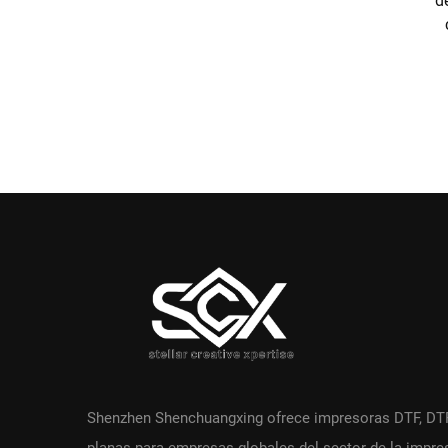
d
Shenzhen Shenchuangxing ofrece impresoras DTF, DT