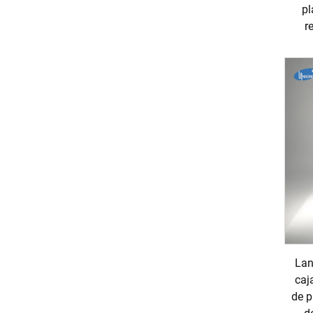
pl
r
Lan
caj
de p