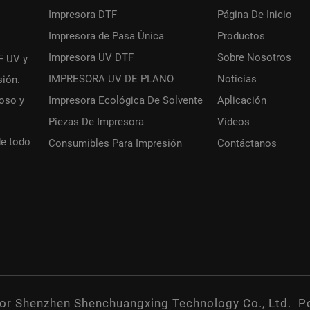
Impresora DTF
Página De Inicio
Impresora de Pasa Única
Productos
Impresora UV DTF
Sobre Nosotros
F UV y
IMPRESORA UV DE PLANO
Noticias
sión.
roso y
Impresora Ecológica De Solvente
Aplicación
Piezas De Impresora
Vídeos
de todo
Consumibles Para Impresión
Contáctanos
or Shenzhen Shenchuangxing Technology Co., Ltd.
Po