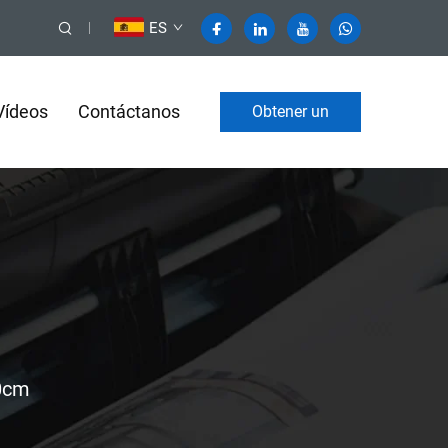
ES
Vídeos
Contáctanos
Obtener un
presupuesto
0cm