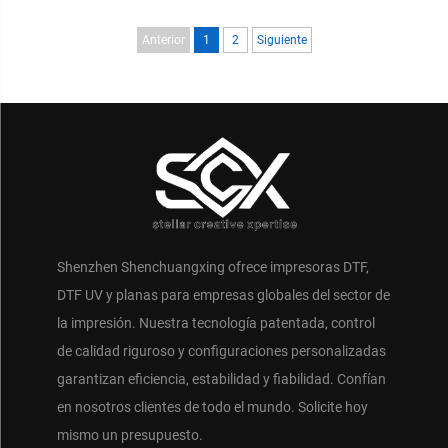
Anterior
1
2
Siguiente
Shenzhen Shenchuangxing ofrece impresoras DTF,
DTF UV y planas para empresas globales del sector de
la impresión. Nuestra tecnología patentada, control
de calidad riguroso y configuraciones personalizadas
garantizan eficiencia, estabilidad y fiabilidad. Confían
en nosotros clientes de todo el mundo. Solicite hoy
mismo un presupuesto.