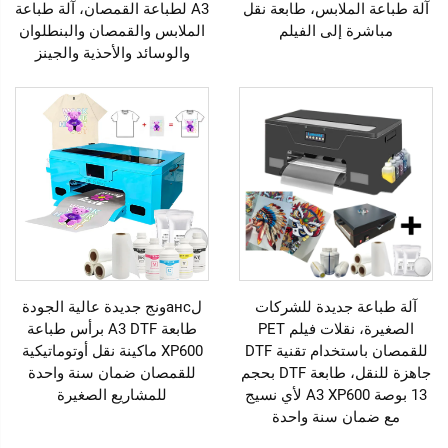
آلة طباعة الملابس، طابعة نقل
A3 لطباعة القمصان، آلة طباعة
مباشرة إلى الفيلم
الملابس والقمصان والبنطلوان
والوسائد والأحذية والجينز
آلة طباعة جديدة للشركات
لансونج جديدة عالية الجودة
الصغيرة، نقلات فيلم PET
طابعة A3 DTF برأس طباعة
للقمصان باستخدام تقنية DTF
XP600 ماكينة نقل أوتوماتيكية
جاهزة للنقل، طابعة DTF بحجم
للقمصان ضمان سنة واحدة
13 بوصة A3 XP600 لأي نسيج
للمشاريع الصغيرة
مع ضمان سنة واحدة