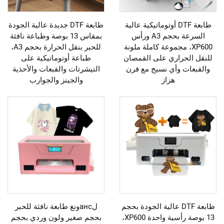
طابعة DTF أوتوماتيكية عالية
طابعة DTF جديدة عالية الجودة
السرعة بحجم A3 ورأس
بمقاس 13 بوصة وطباعة نافثة
XP600، مجموعة كاملة ملونة
للحبر بنقل الحرارة بحجم A3،
للنقل الحراري على القمصان
طباعة أوتوماتيكية على
والقبعات وأي نسيج مع فرن
التيشرتات والقبعات والأحذية
هزاز
والجينز والجوارب
طابعة DTF عالية الجودة بحجم
لансونغ طابعة نافثة للحبر
13 بوصة رأسية واحدة XP600،
بحجم صغير ولون وردي بحجم