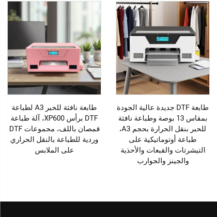
طابعة DTF جديدة عالية الجودة
طابعة نافثة للحبر A3 لطباعة
بمقاس 13 بوصة وطباعة نافثة
DTF برأس XP600، آلة طباعة
للحبر بنقل الحرارة بحجم A3،
قمصان باللف، مجموعات DTF
طباعة أوتوماتيكية على
وردية للطباعة بالنقل الحراري
التيشرتات والقبعات والأحذية
على الملابس
والجينز والجوارب