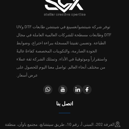
توفر شركة شينتشوانغسينغ في شينتشن طابعات DTF وUV
DTF وطابعات مسطحة للشركات العالمية العاملة في مجال
الطباعة. وتضمن تقنيتنا المسجلة ببراءة اختراع، وضوابط
الجودة الصارمة، والتكوينات المخصصة كفاءةً عاليةً
واستقراراً وموثوقيةً في الأداء. وتمتلك الشركة ثقة عملاء
من مختلف أنحاء العالم. تواصل معنا اليوم للحصول على
عرض أسعار.
اتصل بنا
الغرفة 202، المبنى أ، رقم 10، طريق سيتشانغ، مجتمع باوآن، منطقة