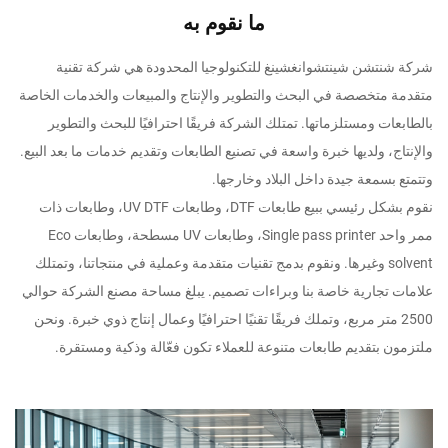
ما نقوم به
شركة شنتشن شينتشوانغشينغ للتكنولوجيا المحدودة هي شركة تقنية
متقدمة متخصصة في البحث والتطوير والإنتاج والمبيعات والخدمات الخاصة
بالطابعات ومستلزماتها. تمتلك الشركة فريقًا احترافيًا للبحث والتطوير
والإنتاج، ولديها خبرة واسعة في تصنيع الطابعات وتقديم خدمات ما بعد البيع.
وتتمتع بسمعة جيدة داخل البلاد وخارجها.
نقوم بشكل رئيسي ببيع طابعات DTF، وطابعات UV DTF، وطابعات ذات
ممر واحد Single pass printer، وطابعات UV مسطحة، وطابعات Eco
solvent وغيرها. ونقوم بدمج تقنيات متقدمة وعملية في منتجاتنا، وتمتلك
علامات تجارية خاصة بنا وبراءات تصميم. يبلغ مساحة مصنع الشركة حوالي
2500 متر مربع، وتملك فريقًا تقنيًا احترافيًا وعمال إنتاج ذوي خبرة. ونحن
ملتزمون بتقديم طابعات متنوعة للعملاء تكون فعّالة وذكية ومستقرة.