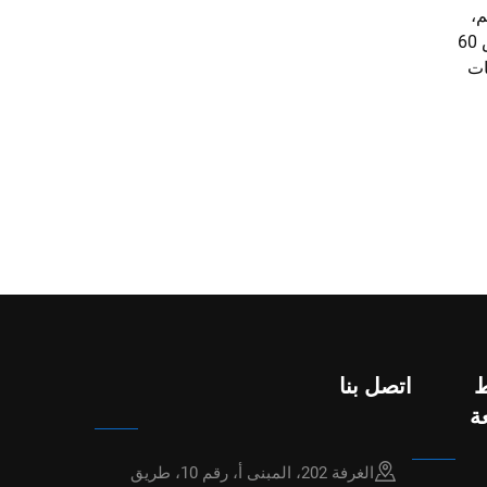
م،
طباعة من لفافة إلى لفافة بعرض 60
ات
ط
اتصل بنا
ة
الغرفة 202، المبنى أ، رقم 10، طريق