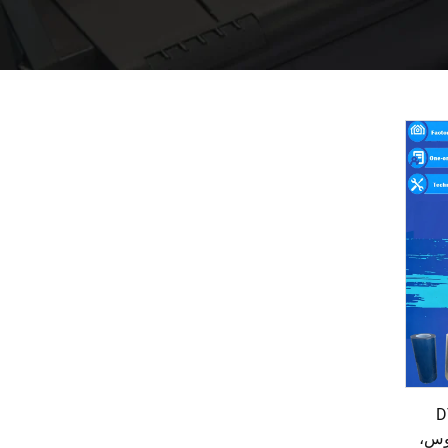
 سريعة DTF
Xp600 I3200 رؤوس،