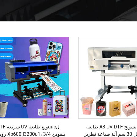
طابعة لانسونج A3 UV DTF طابعة
لансونغ طابعة UV
ملصق نقل 30 سم آلة طباعة تطريز
بنموذج u1، 3/4