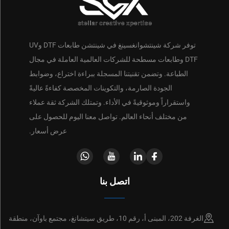
توفر شركة شينتشوانغسينغ في شينتشن طابعات DTF وUV
DTF وطابعات مسطحة للشركات العالمية العاملة في مجال
الطباعة. وتضمن تقنيتنا المسجلة ببراءة اختراع، وضوابط
الجودة الصارمة، والتكوينات المخصصة كفاءةً عاليةً
واستقراراً وموثوقيةً في الأداء. وتمتلك الشركة ثقة عملاء
من مختلف أنحاء العالم. تواصل معنا اليوم للحصول على
عرض أسعار.
اتصل بنا
الغرفة 202، المبنى أ، رقم 10، طريق سيتشانغ، مجتمع باوآن، منطقة