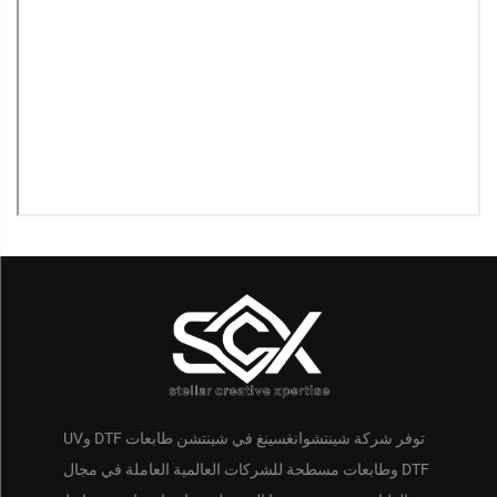
توفر شركة شينتشوانغسينغ في شينتشن طابعات DTF وUV
DTF وطابعات مسطحة للشركات العالمية العاملة في مجال