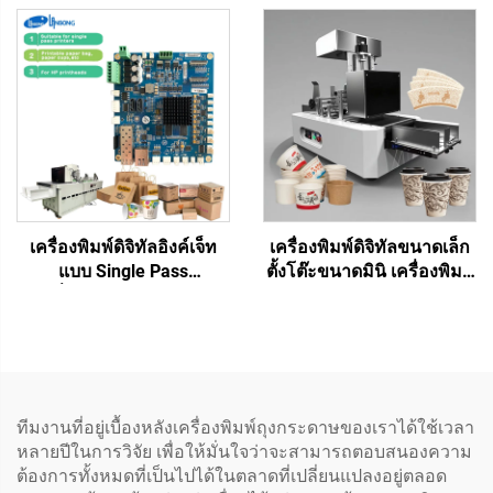
ขวัญ กล่องพลาสติก
เครื่องพิมพ์กระดาษแข็ง
กระดาษอาร์ต โบรชัวร์
ระบบอิงค์เจ็ทแบบ Single
นิตยสาร การพิมพ์แบบหนึ่ง
Pass พร้อมหัวพิมพ์ HP และ
ผ่าน
คอมพิวเตอร์
เครื่องพิมพ์ดิจิทัลอิงค์เจ็ท
เครื่องพิมพ์ดิจิทัลขนาดเล็ก
แบบ Single Pass
ตั้งโต๊ะขนาดมินิ เครื่องพิมพ์
เครื่องพิมพ์กระดาษ ถุง
ถ้วย พัดลม พิมพ์ถ้วยกาแฟ
กระดาษ แก้ว แฟน แผ่น
ถุงกระดาษ พิมพ์กระดาษทิชู
เมนบอร์ด One Pass รุ่น
กระดาษคราฟท์
975/972/973/974 หมึกน้ำ
ทีมงานที่อยู่เบื้องหลังเครื่องพิมพ์ถุงกระดาษของเราได้ใช้เวลา
หลายปีในการวิจัย เพื่อให้มั่นใจว่าจะสามารถตอบสนองความ
ต้องการทั้งหมดที่เป็นไปได้ในตลาดที่เปลี่ยนแปลงอยู่ตลอด