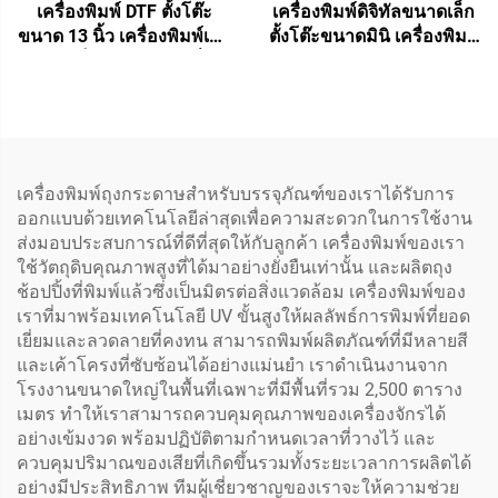
เครื่องพิมพ์ DTF ตั้งโต๊ะ
เครื่องพิมพ์ดิจิทัลขนาดเล็ก
ขนาด 13 นิ้ว เครื่องพิมพ์เสื้อ
ตั้งโต๊ะขนาดมินิ เครื่องพิมพ์
ขนาดเล็ก A3 พร้อมเครื่อง
ถ้วย พัดลม พิมพ์ถ้วยกาแฟ
เป่าและเครื่องสั่นผงสำหรับ
ถุงกระดาษ พิมพ์กระดาษทิชู
ฟิล์ม PET ถ่ายโอนเสื้อ
กระดาษคราฟท์
เครื่องพิมพ์ถุงกระดาษสำหรับบรรจุภัณฑ์ของเราได้รับการ
ออกแบบด้วยเทคโนโลยีล่าสุดเพื่อความสะดวกในการใช้งาน
ส่งมอบประสบการณ์ที่ดีที่สุดให้กับลูกค้า เครื่องพิมพ์ของเรา
ใช้วัตถุดิบคุณภาพสูงที่ได้มาอย่างยั่งยืนเท่านั้น และผลิตถุง
ช้อปปิ้งที่พิมพ์แล้วซึ่งเป็นมิตรต่อสิ่งแวดล้อม เครื่องพิมพ์ของ
เราที่มาพร้อมเทคโนโลยี UV ขั้นสูงให้ผลลัพธ์การพิมพ์ที่ยอด
เยี่ยมและลวดลายที่คงทน สามารถพิมพ์ผลิตภัณฑ์ที่มีหลายสี
และเค้าโครงที่ซับซ้อนได้อย่างแม่นยำ เราดำเนินงานจาก
โรงงานขนาดใหญ่ในพื้นที่เฉพาะที่มีพื้นที่รวม 2,500 ตาราง
เมตร ทำให้เราสามารถควบคุมคุณภาพของเครื่องจักรได้
อย่างเข้มงวด พร้อมปฏิบัติตามกำหนดเวลาที่วางไว้ และ
ควบคุมปริมาณของเสียที่เกิดขึ้นรวมทั้งระยะเวลาการผลิตได้
อย่างมีประสิทธิภาพ ทีมผู้เชี่ยวชาญของเราจะให้ความช่วย