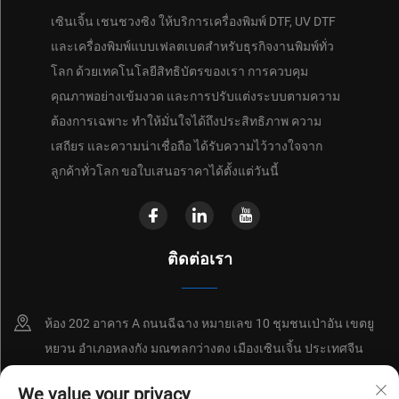
เซินเจิ้น เชนชวงซิง ให้บริการเครื่องพิมพ์ DTF, UV DTF
และเครื่องพิมพ์แบบเฟลตเบดสำหรับธุรกิจงานพิมพ์ทั่ว
โลก ด้วยเทคโนโลยีสิทธิบัตรของเรา การควบคุม
คุณภาพอย่างเข้มงวด และการปรับแต่งระบบตามความ
ต้องการเฉพาะ ทำให้มั่นใจได้ถึงประสิทธิภาพ ความ
เสถียร และความน่าเชื่อถือ ได้รับความไว้วางใจจาก
ลูกค้าทั่วโลก ขอใบเสนอราคาได้ตั้งแต่วันนี้
ติดต่อเรา
ห้อง 202 อาคาร A ถนนฉีฉาง หมายเลข 10 ชุมชนเป่าอัน เขตยู
หยวน อำเภอหลงกัง มณฑลกว่างตง เมืองเซินเจิ้น ประเทศจีน
+86-18214652676
We value your privacy