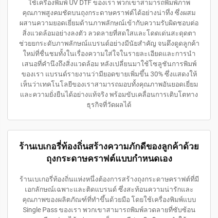
ใช้เครื่องพิมพ์ UV DTF ของเรา พวกเขาสามารถพิมพ์ภาพ
คุณภาพสูงคมชัดบนถุงกระดาษคราฟต์ได้อย่างน่าทึ่ง ซึ่งผสม
ผสานความยอดเยี่ยมด้านภาพลักษณ์เข้ากับความรับผิดชอบต่อ
สิ่งแวดล้อมอย่างลงตัว ลวดลายที่สดใสและโดดเด่นสะดุดตา
ช่วยยกระดับภาพลักษณ์แบรนด์อย่างมีนัยสำคัญ จนดึงดูดลูกค้า
ใหม่ที่ชื่นชมทั้งในเรื่องความใส่ใจในรายละเอียดและการนำ
เสนอที่คำนึงถึงสิ่งแวดล้อม หลังเปลี่ยนมาใช้โซลูชันการพิมพ์
ของเรา แบรนด์รายงานว่ามียอดขายเพิ่มขึ้น 30% ซึ่งแสดงให้
เห็นว่าเทคโนโลยีของเราสามารถมอบทั้งคุณภาพอันยอดเยี่ยม
และความยั่งยืนได้อย่างแท้จริง พร้อมขับเคลื่อนการเติบโตทาง
ธุรกิจที่วัดผลได้
ร้านเบเกอรี่ท้องถิ่นสร้างความภักดีของลูกค้าด้วย
ถุงกระดาษคราฟต์แบบกำหนดเอง
ร้านเบเกอรี่ท้องถิ่นแห่งหนึ่งต้องการสร้างถุงกระดาษคราฟต์ที่มี
เอกลักษณ์เฉพาะและติดแบรนด์ ซึ่งสะท้อนความน่ารักและ
คุณภาพของผลิตภัณฑ์ที่ทำขึ้นด้วยมือ โดยใช้เครื่องพิมพ์แบบ
Single Pass ของเรา พวกเขาสามารถพิมพ์ลวดลายที่ซับซ้อน