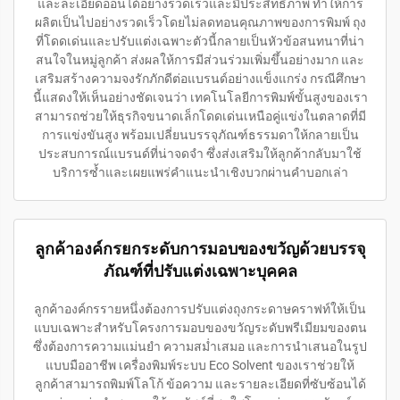
และละเอียดอ่อนได้อย่างรวดเร็วและมีประสิทธิภาพ ทำให้การ
ผลิตเป็นไปอย่างรวดเร็วโดยไม่ลดทอนคุณภาพของการพิมพ์ ถุง
ที่โดดเด่นและปรับแต่งเฉพาะตัวนี้กลายเป็นหัวข้อสนทนาที่น่า
สนใจในหมู่ลูกค้า ส่งผลให้การมีส่วนร่วมเพิ่มขึ้นอย่างมาก และ
เสริมสร้างความจงรักภักดีต่อแบรนด์อย่างแข็งแกร่ง กรณีศึกษา
นี้แสดงให้เห็นอย่างชัดเจนว่า เทคโนโลยีการพิมพ์ขั้นสูงของเรา
สามารถช่วยให้ธุรกิจขนาดเล็กโดดเด่นเหนือคู่แข่งในตลาดที่มี
การแข่งขันสูง พร้อมเปลี่ยนบรรจุภัณฑ์ธรรมดาให้กลายเป็น
ประสบการณ์แบรนด์ที่น่าจดจำ ซึ่งส่งเสริมให้ลูกค้ากลับมาใช้
บริการซ้ำและเผยแพร่คำแนะนำเชิงบวกผ่านคำบอกเล่า
ลูกค้าองค์กรยกระดับการมอบของขวัญด้วยบรรจุ
ภัณฑ์ที่ปรับแต่งเฉพาะบุคคล
ลูกค้าองค์กรรายหนึ่งต้องการปรับแต่งถุงกระดาษคราฟท์ให้เป็น
แบบเฉพาะสำหรับโครงการมอบของขวัญระดับพรีเมียมของตน
ซึ่งต้องการความแม่นยำ ความสม่ำเสมอ และการนำเสนอในรูป
แบบมืออาชีพ เครื่องพิมพ์ระบบ Eco Solvent ของเราช่วยให้
ลูกค้าสามารถพิมพ์โลโก้ ข้อความ และรายละเอียดที่ซับซ้อนได้