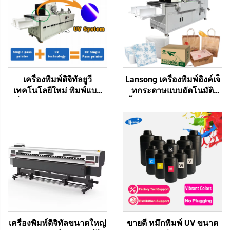
เครื่องพิมพ์ดิจิทัลยูวี
Lansong เครื่องพิมพ์อิงค์เจ็
เทคโนโลยีใหม่ พิมพ์แบบ
ทกระดาษแบบอัตโนมัติ
หนึ่งผ่าน ถุงพลาสติก ถุงของ
ทั้งหมด สำหรับถุงผ้าไม่ทอ
ขวัญ กล่องพลาสติก
กระดาษลูกฟูก กระดาษ
กระดาษอาร์ต โบรชัวร์
คราฟท์ ทิชชู ผ้าเช็ดหน้า
นิตยสาร การพิมพ์แบบหนึ่ง
ถ้วย แฟน
ผ่าน
เครื่องพิมพ์ดิจิทัลขนาดใหญ่
ขายดี หมึกพิมพ์ UV ขนาด