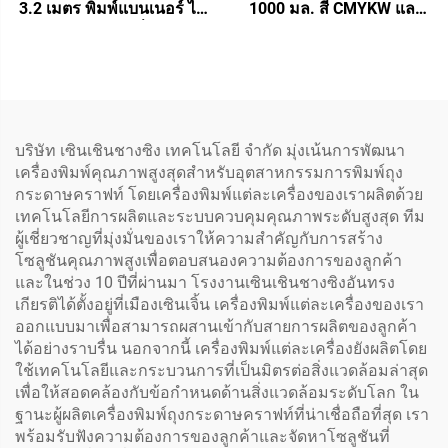
3.2 เมตร พิมพ์แบนเนอร์ ไว
1000 มล. สี CMYKW และ
นิล สติกเกอร์ เครื่องพิมพ์
เคลือบเงา 6 สี สติกเกอร์
พล็อตเตอร์เอโคซอลเวนต์
ถ่ายเทภาพสำหรับหัวพิมพ์
พร้อมหัวพิมพ์ I3200/xp600
XP600 I3200 TX800
ให้ระบบไฟ 220V CMYK
เครื่องพิมพ์ดิจิทัล UV
บริษัท เซินเชินชางซิง เทคโนโลยี จำกัด มุ่งเน้นการพัฒนา
เครื่องพิมพ์คุณภาพสูงสุดสำหรับอุตสาหกรรมการพิมพ์ถุง
กระดาษคราฟท์ โดยเครื่องพิมพ์แต่ละเครื่องของเราผลิตด้วย
เทคโนโลยีการผลิตและระบบควบคุมคุณภาพระดับสูงสุด ทีม
ผู้เชี่ยวชาญที่มุ่งมั่นของเราให้ความสำคัญกับการสร้าง
โซลูชันคุณภาพสูงเพื่อตอบสนองความต้องการของลูกค้า
และในช่วง 10 ปีที่ผ่านมา โรงงานเซินเชินชางซิงอันทรง
เกียรติได้ตั้งอยู่ที่เมืองเซินเจิ้น เครื่องพิมพ์แต่ละเครื่องของเรา
ออกแบบมาเพื่อสามารถผสานเข้ากับสายการผลิตของลูกค้า
ได้อย่างราบรื่น นอกจากนี้ เครื่องพิมพ์แต่ละเครื่องยังผลิตโดย
ใช้เทคโนโลยีและกระบวนการที่เป็นมิตรต่อสิ่งแวดล้อมล่าสุด
เพื่อให้สอดคล้องกับข้อกำหนดด้านสิ่งแวดล้อมระดับโลก ใน
ฐานะผู้ผลิตเครื่องพิมพ์ถุงกระดาษคราฟท์ที่น่าเชื่อถือที่สุด เรา
พร้อมรับฟังความต้องการของลูกค้าและจัดหาโซลูชันที่