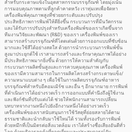
สำหรับกระดาษแข็งในอุตสาหกรรมบรรจุภัณฑ์ โดยมุ่งเน้น
การมอบคุณภาพตามที่ลูกค้าคาดหวัง เราทุ่มเทเพื่อจัดหา
เครื่องพิมพ์คุณภาพสูงที่ช่วยยกระดับและปรับปรุง
ประสิทธิภาพการพิมพ์ให้ดียิ่งขึ้น กระบวนการที่มีนวัตกรรม
และได้รับการปรับปรุงสำหรับเครื่องพิมพ์ของเราเกิดขึ้นจาก
ทีมงานวิจัยและพัฒนา (R&D) ของเรา เครื่องพิมพ์ของเรา
สามารถสร้างบรรจุภัณฑ์ที่โดดเด่นด้วยการออกแบบที่ซับซ้อน
มากและใช้สีได้อย่างสดใส ด้วยการนำกระบวนการพิมพ์ขั้น
สูงมาประยุกต์ใช้ เราสามารถสร้างและรักษาคุณภาพได้อย่าง
มีประสิทธิภาพมากยิ่งขึ้น ด้วยการให้ความสำคัญกับ
กระบวนการผลิตขั้นสูงและการควบคุมคุณภาพ เครื่องพิมพ์
ของเรามีความสามารถในการผลิตโครงสร้างกระดาษแข็ง/
ความหนาแบบต่าง ๆ เพื่อใช้ในการผลิตบรรจุภัณฑ์อาหาร
บรรจุภัณฑ์สำหรับอีคอมเมิร์ซ และอื่น ๆ อีกมากมาย การพิมพ์
ที่ดำเนินการได้อย่างรวดเร็ว การออกแบบที่คำนึงถึงผู้ใช้งาน
และฟังก์ชันที่ปรับแต่งได้ ช่วยให้พนักงานสามารถเปลี่ยน
บทบาทจากงานหนึ่งไปยังอีกงานหนึ่งได้อย่างรวดเร็ว
เครื่องพิมพ์ของเราสนับสนุนการใช้วัสดุที่ย่อยสลายได้ตาม
ธรรมชาติและนำกลับมาใช้ใหม่ได้ รวมทั้งรองรับการพิมพ์
ด้วยหมึกที่เป็นมิตรต่อสิ่งแวดล้อม เราได้สร้างชื่อเสียงอันดีทั่ว
โลก ด้วยบริการลูกค้าที่ยอดเยี่ยมและประสบการณ์อัน