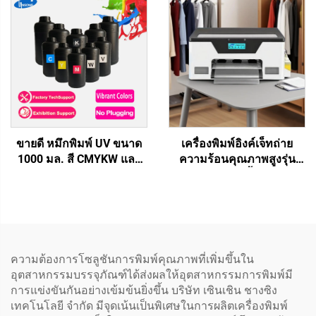
คริสต์มาสทำเอง ถุงกระดาษ
กระดาษอาร์ต โบรชัวร์
แก้วกาแฟ การ์ดอวยพร
นิตยสาร การพิมพ์แบบหนึ่ง
ผ่าน
ขายดี หมึกพิมพ์ UV ขนาด
เครื่องพิมพ์อิงค์เจ็ทถ่าย
1000 มล. สี CMYKW และ
ความร้อนคุณภาพสูงรุ่น
เคลือบเงา 6 สี สติกเกอร์
ใหม่ขนาด 13 นิ้ว A3 DTF
ถ่ายเทภาพสำหรับหัวพิมพ์
เครื่องพิมพ์ XP600 พิมพ์เสื้อ
XP600 I3200 TX800
ยืด หมวก รองเท้า กางเกงยีน
เครื่องพิมพ์ดิจิทัล UV
ส์ และถุงเท้า โดยอัตโนมัติ
ความต้องการโซลูชันการพิมพ์คุณภาพที่เพิ่มขึ้นใน
อุตสาหกรรมบรรจุภัณฑ์ได้ส่งผลให้อุตสาหกรรมการพิมพ์มี
การแข่งขันกันอย่างเข้มข้นยิ่งขึ้น บริษัท เซินเชิน ชางซิง
เทคโนโลยี จำกัด มีจุดเน้นเป็นพิเศษในการผลิตเครื่องพิมพ์