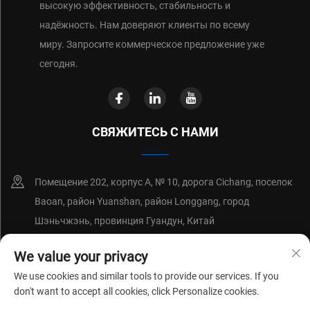
высокую эффективность, стабильность и
надёжность. Нам доверяют клиенты по всему
миру. Запросите коммерческое предложение уже
сегодня.
СВЯЖИТЕСЬ С НАМИ
Помещение 202, корпус А, № 10, дорога Cichang, поселок
Baoan, район Yuanshan, район Longgang, город
Шэньчжэнь, провинция Гуандун, Китай
+86-18214652676
We value your privacy
We use cookies and similar tools to provide our services. If you
[email protected]
don't want to accept all cookies, click Personalize cookies.