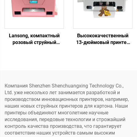
на одежде методом
термопереноса
Lansong, компактный
Высококачественный
розовый струйный
13-дюймовый принтер
принтер DTF формата A3,
DTF A3 с одной головой
машина для печати на
XP600, машина для
футболках, одежде,
печати на одежде,
брюках, подушках,
принтер прямой печати
обуви, джинсах
на пленку DTF
Компания Shenzhen Shenchuangxing Technology Co.,
Ltd. уже несколько лет занимается разработкой и
производством инновационных принтеров, например,
наших новых струйных принтеров для картона. Наши
принтеры объединяют многолетние научные
исследования, передовые технологии и строжайший
контроль качества производства, что гарантирует
соответствие наших устройств самым высоким