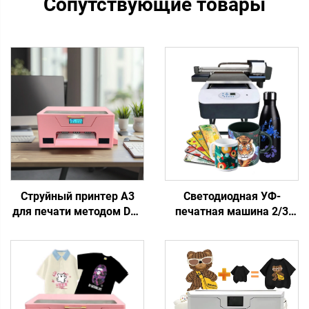
Сопутствующие товары
Струйный принтер A3
Светодиодная УФ-
для печати методом DTF
печатная машина 2/3
с головкой XP600,
XP600 I3200, головка
рулонно-релейная
6090, УФ-планшетный
машина для печати
принтер для жестких
футболок, наборы DTF
материалов, печать
розового цвета для
чехлов для телефонов,
самостоятельной печати
акрила, металла