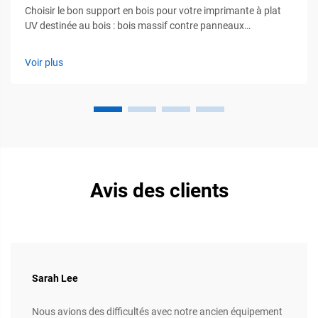
Choisir le bon support en bois pour votre imprimante à plat
UV destinée au bois : bois massif contre panneaux
contrecollés — MDF, contreplaqué de bouleau et seuils de
teneur en humidité. Les essences de chêne et de noyer
Voir plus
offrent une excellente durabilité ainsi qu’un attrait visuel
remarquable qui rend…
Avis des clients
Sarah Lee
Nous avions des difficultés avec notre ancien équipement