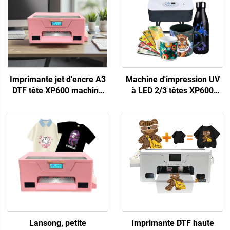
Imprimante jet d'encre A3
Machine d'impression UV
DTF tête XP600 machine
à LED 2/3 têtes XP600
d'impression textile en
I3200, imprimante plane
continu pour T-shirts, kits
6090 pour matériaux
DTF roses
rigides, coque de
personnalisables pour
téléphone, acrylique,
transfert thermique sur
impression sur métal
vêtements
Lansong, petite
Imprimante DTF haute