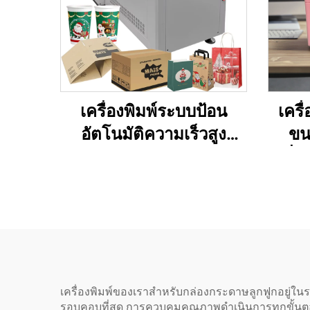
เครื่องพิมพ์ระบบป้อน
เครื
อัตโนมัติความเร็วสูง
ขน
สำหรับถ้วยกระดาษ ทิชชู
เครื่อ
ลอน กล่องกระดาษแข็ง
ต่อ
กล่องพิซซ่า ทิชชูคราฟท์
สำหร
เครื่องพิมพ์ของเราสำหรับกล่องกระดาษลูกฟูกอยู่ในระด
รอบคอบที่สุด การควบคุมคุณภาพดำเนินการทุกขั้นตอน