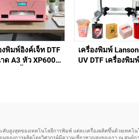
่องพิมพ์อิงค์เจ็ท DTF
เครื่องพิมพ์ Lanso
าด A3 หัว XP600
UV DTF เครื่องพิมพ
งพิมพ์เสื้อยืดแบบม้วน
เกอร์ถ่ายโอนขนา
ม้วน ชุด DIY สีชมพู
ซม. เครื่องพิมพ์
ับพิมพ์ถ่ายเทความ
คริสตัลแบบครบว
ร้อนลงบนเสื้อผ้า
ระบบม้วนต่อม้วนพ
เครื่องเคลือบ
ับสูงสุดของเทคโนโลยีการพิมพ์ แต่ละเครื่องผลิตขึ้นด้วยเทคโนโลยีท
ของการผลิตโดยวิศวกรผู้มีความเชี่ยวชาญสูงของเรา ณ ศูนย์การผล