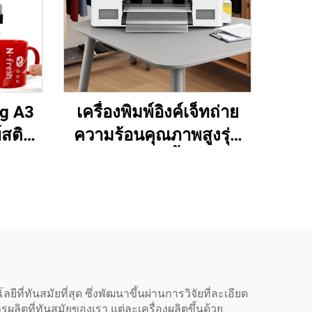
ng A3
เครื่องพิมพ์อิงค์เจ็ทถ่าย
์สติก
ความร้อนคุณภาพสูงรุ่น
ด 30
ใหม่ขนาด 13 นิ้ว A3 DTF
ฉลาก
เครื่องพิมพ์ XP600 พิมพ์
งจร
เสื้อยืด หมวก รองเท้า กาง
ร้อม
เกงยีนส์ และถุงเท้า โดย
อัตโนมัติ
ี่ทันสมัยที่สุด ซึ่งพัฒนาขึ้นผ่านการวิจัยที่ละเอียด
ิตที่ทันสมัยของเรา แต่ละเครื่องผลิตขึ้นด้วย