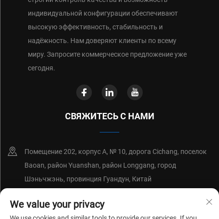
индивидуальной конфигурации обеспечивают
высокую эффективность, стабильность и
надёжность. Нам доверяют клиенты по всему
миру. Запросите коммерческое предложение уже
сегодня.
СВЯЖИТЕСЬ С НАМИ
Помещение 202, корпус А, № 10, дорога Cichang, поселок
Baoan, район Yuanshan, район Longgang, город
Шэньчжэнь, провинция Гуандун, Китай
+86-18214652676
We value your privacy
We use cookies and similar tools to provide our services. If you