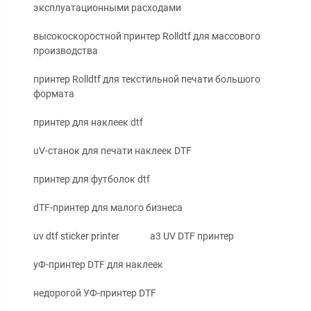
эксплуатационными расходами
высокоскоростной принтер Rolldtf для массового
производства
принтер Rolldtf для текстильной печати большого
формата
принтер для наклеек dtf
uV-станок для печати наклеек DTF
принтер для футболок dtf
dTF-принтер для малого бизнеса
uv dtf sticker printer
a3 UV DTF принтер
уФ-принтер DTF для наклеек
недорогой УФ-принтер DTF