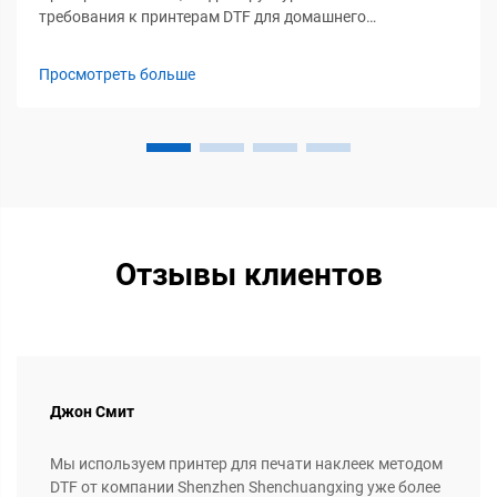
требования к принтерам DTF для домашнего
использования. Требования к выделенному рабочему
пространству: минимальная занимаемая площадь,
Просмотреть больше
вентиляция и электробезопасность. Для большинства
домашних операций с технологией DTF мы рекомендуем
выделить как минимум участок размером 4 на 6 футов.
Это обеспечивает ...
Отзывы клиентов
Джон Смит
Мы используем принтер для печати наклеек методом
DTF от компании Shenzhen Shenchuangxing уже более