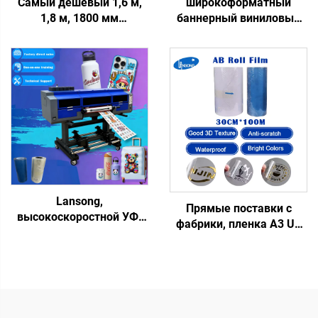
Самый дешевый 1,6 м,
широкоформатный
1,8 м, 1800 мм
баннерный виниловый
экосольвентный принтер
стикер 3,2 м, цифровой
Xp600, головка I3200, 6
экосольвентный
футов, струйный принтер
принтер-плоттер с
для холста, винила,
печатающими
наклеек, плоттер для
головками I3200/xp600, с
наружной рекламы
поддержкой CMYK, 220 В
Lansong,
Прямые поставки с
высокоскоростной УФ-
фабрики, пленка A3 UV
принтер DTF XP600
DTF AB,
I3200U1, 3/4 головки,
водонепроницаемый
многофункциональный
термотрансферный
ламинатор, рулонная
стикер, кристаллическая
печать до 60 см, для
этикетка из материала
логотипов, наклеек
ПЭТ