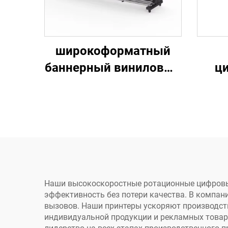
широкоформатный
баннерный виниловый
ц
стикер 3,2 м,
на
цифровой
La
экосольвентный
В/1
принтер-плоттер с
печатающими
с
головками
экос
I3200/xp600, с
Наши высокоскоростные ротационные цифровы
эффективность без потери качества. В компани
поддержкой CMYK,
вызовов. Наши принтеры ускоряют производств
220 В
стр
индивидуальной продукции и рекламных това