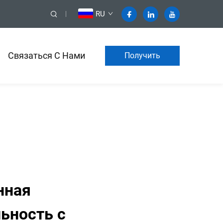
RU
Связаться С Нами
Получить
коммерческое
предложение
нная
ьность с