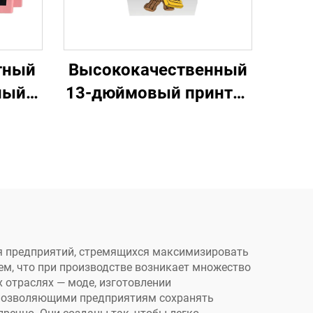
тный
Высококачественный
ный
13-дюймовый принтер
мата
DTF A3 с одной
ечати
головой XP600,
ежде,
машина для печати на
ах,
одежде, принтер
ах
прямой печати на
пленку DTF
я предприятий, стремящихся максимизировать
аем, что при производстве возникает множество
 отраслях — моде, изготовлении
 позволяющими предприятиям сохранять