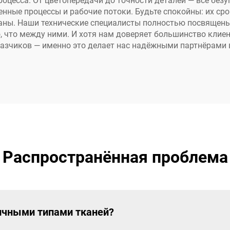
роцесса. От цветопередачи до точности деталей — всё безу
чернил
нные процессы и рабочие потоки. Будьте спокойны: их с
даны. Наши технические специалисты полностью посвящен
, что между ними. И хотя нам доверяет большинство клиен
казчиков — именно это делает нас надёжными партнёрами 
Распространённая проблема
личными типами тканей?