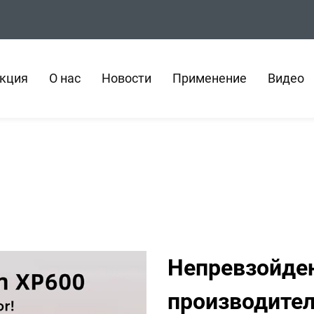
кция
О нас
Новости
Применение
Видео
Непревзойде
производител