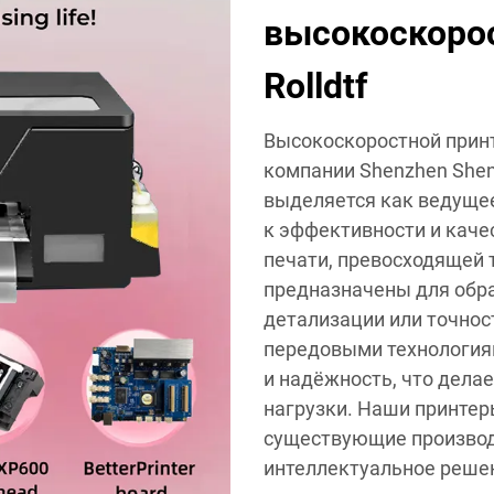
высокоскоро
Rolldtf
Высокоскоростной принте
компании Shenzhen Shenc
выделяется как ведуще
к эффективности и каче
печати, превосходящей
предназначены для обра
детализации или точно
передовыми технология
и надёжность, что дела
нагрузки. Наши принтер
существующие производ
интеллектуальное решен