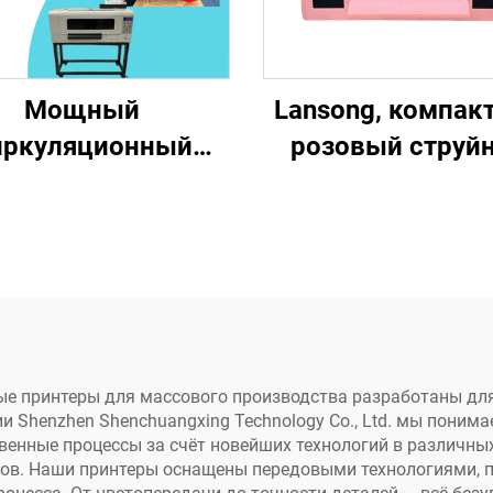
Мощный
Lansong, компак
иркуляционный
розовый струй
сос для чернил
принтер DTF фор
nsong KHF-30 24
A3, машина для п
2 В постоянного
на футболках, од
тока 7 Вт
брюках, подушк
овместимый с
обуви, джинс
ольвентом новый
аксессуар для
е принтеры для массового производства разработаны дл
и Shenzhen Shenchuangxing Technology Co., Ltd. мы поним
принтера DTF
енные процессы за счёт новейших технологий в различных
уйный насос для
ров. Наши принтеры оснащены передовыми технологиями,