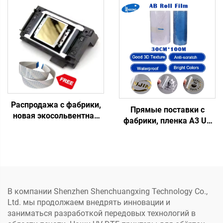
кристаллических
аксессуары для
этикеток, все в одном,
кристаллической
рулон-в-рулон, с
этикетировочной
ламинатором
машины, УФ DTF принтер
Распродажа с фабрики,
Прямые поставки с
новая экосольвентная
фабрики, пленка A3 UV
УФ DTF печатающая
DTF AB,
головка XP600,
водонепроницаемый
печатающая головка
термотрансферный
F1080, сопло, струйный
стикер, кристаллическая
принтер
этикетка из материала
ПЭТ
В компании Shenzhen Shenchuangxing Technology Co.,
(низкотемпературная),
Ltd. мы продолжаем внедрять инновации и
принтер
заниматься разработкой передовых технологий в