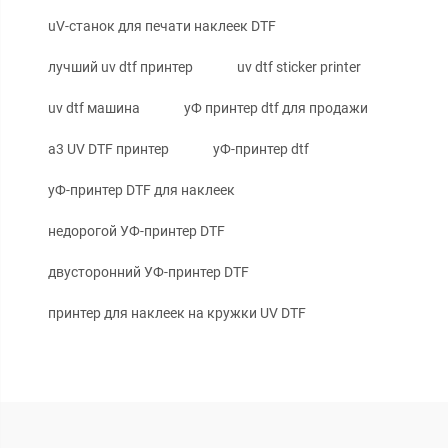
uV-станок для печати наклеек DTF
лучший uv dtf принтер
uv dtf sticker printer
uv dtf машина
уФ принтер dtf для продажи
a3 UV DTF принтер
уФ-принтер dtf
уФ-принтер DTF для наклеек
недорогой УФ-принтер DTF
двусторонний УФ-принтер DTF
принтер для наклеек на кружки UV DTF