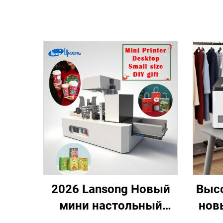
2026 Lansong Новый
Выс
мини настольный
нов
принтер с подачей 40
пр