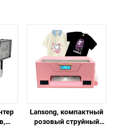
нтер
Lansong, компактный
в,
розовый струйный
ина
принтер DTF формата