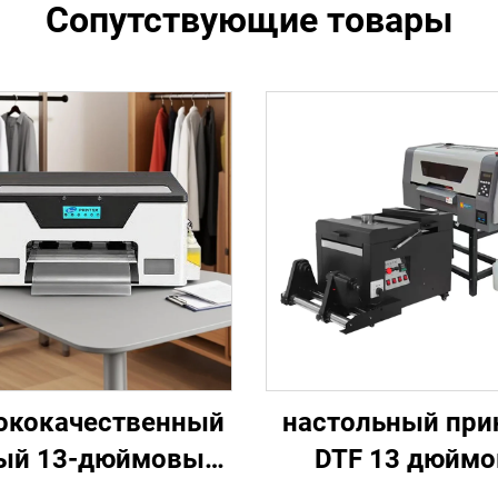
Сопутствующие товары
ококачественный
настольный при
ый 13-дюймовый
DTF 13 дюймо
интер струйной
небольшая маш