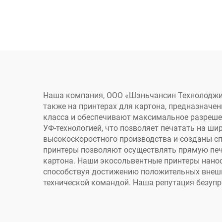
см Однопроходный
принтер Сделай сам
т
Рождественский
фор
подарок Печать на
бумажных пакетах,
а
кофейных чашках,
печ
Наша компания, ООО «Шэньчансин Технолоджи»
также на принтерах для картона, предназнач
открытках
класса и обеспечивают максимальное разреше
д
УФ-технологией, что позволяет печатать на ши
высокоскоростного производства и созданы с
принтеры позволяют осуществлять прямую печ
картона. Наши экосольвентные принтеры нано
способствуя достижению положительных внеш
технической командой. Наша репутация безупр