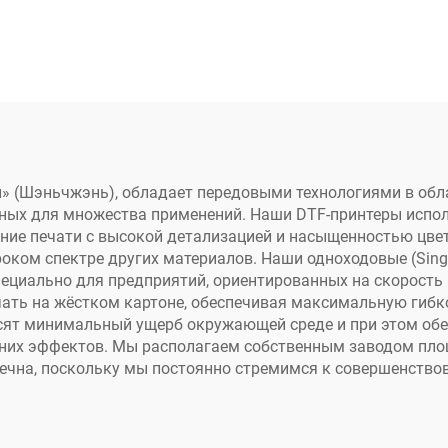
печати с
для печати футб
еплопередачей
формата A3 
мата A3, принтер
сушилкой и шей
DTF XP600,
порошка для пер
втоматическая
на пленку PE
ать на футболках,
 (Шэньчжэнь), обладает передовыми технологиями в обла
енных для множества применений. Наши DTF-принтеры исп
кепках, обуви,
ние печати с высокой детализацией и насыщенностью цвет
жинсах, носках
роком спектре других материалов. Наши одноходовые (Sin
пециально для предприятий, ориентированных на скорост
ать на жёстком картоне, обеспечивая максимальную гибк
сят минимальный ущерб окружающей среде и при этом обе
них эффектов. Мы располагаем собственным заводом пло
ечна, поскольку мы постоянно стремимся к совершенствов