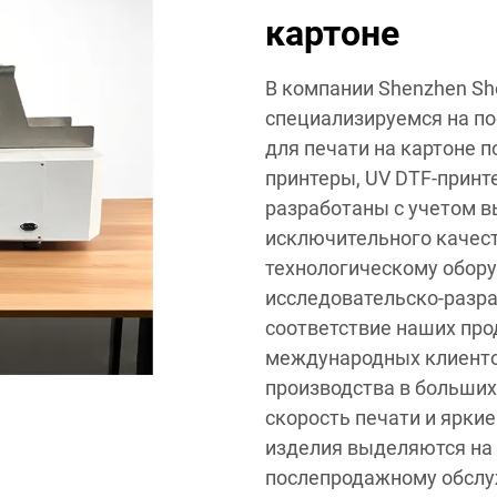
картоне
В компании Shenzhen She
специализируемся на п
для печати на картоне 
принтеры, UV DTF-принт
разработаны с учетом в
исключительного качес
технологическому обор
исследовательско-разр
соответствие наших пр
международных клиенто
производства в больши
скорость печати и ярки
изделия выделяются на 
послепродажному обслу