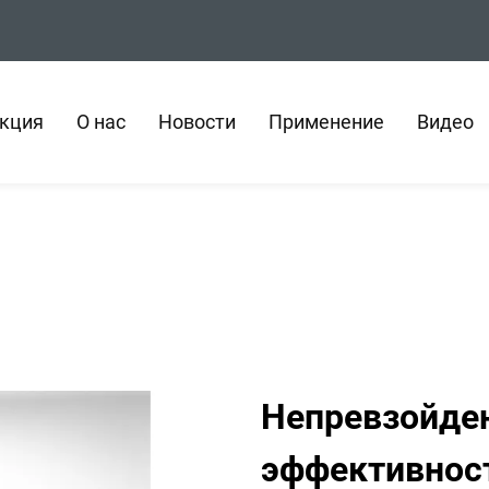
кция
О нас
Новости
Применение
Видео
Непревзойден
эффективност