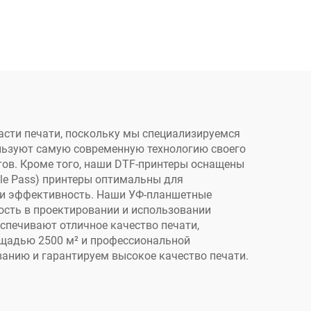
олок
A3, машина для печати
с
на футболках, одежде,
кером
брюках, подушках,
еноса
обуви, джинсах
T
сти печати, поскольку мы специализируемся
ользуют самую современную технологию своего
ов. Кроме того, наши DTF-принтеры оснащены
gle Pass) принтеры оптимальны для
ь и эффективность. Наши УФ-планшетные
ость в проектировании и использовании
спечивают отличное качество печати,
щадью 2500 м² и профессиональной
анию и гарантируем высокое качество печати.