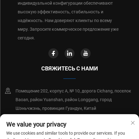
индивидуальной конфигурации обеспечивают
высокую эффективность, стабильность и
надёжность. Нам доверяют клиенты по всему
миру. Запросите коммерческое предложение уже
сегодня.
СВЯЖИТЕСЬ С НАМИ
Помещение 202, корпус А, № 10, дорога Cichang, поселок
Baoan, район Yuanshan, район Longgang, город
Шэньчжэнь, провинция Гуандун, Китай
+86-18214652676
We value your privacy
We use cookies and similar tools to provide our services. If you
[email protected]