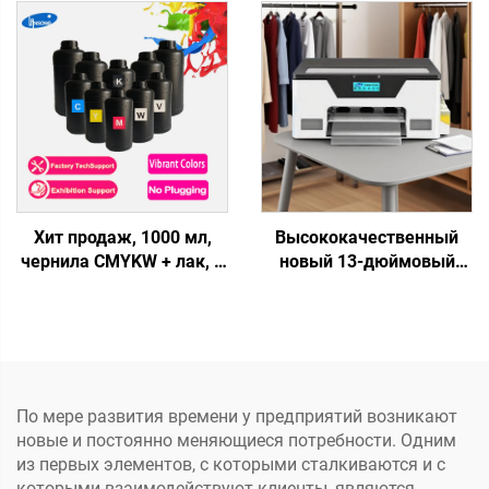
6090, УФ-планшетный
I3200U1, 3/4 головки,
принтер для жестких
многофункциональный
материалов, печать
ламинатор, рулонная
чехлов для телефонов,
печать до 60 см, для
акрила, металла
логотипов, наклеек
Хит продаж, 1000 мл,
Высококачественный
чернила CMYKW + лак, 6
новый 13-дюймовый
цветов, УФ-переноски,
принтер струйной печати
стикеры для
с теплопередачей
печатающих головок
формата A3, принтер DTF
XP600, I3200, TX800, для
XP600, автоматическая
цифровой УФ-печати
печать на футболках,
кепках, обуви, джинсах,
По мере развития времени у предприятий возникают
носках
новые и постоянно меняющиеся потребности. Одним
из первых элементов, с которыми сталкиваются и с
которыми взаимодействуют клиенты, являются