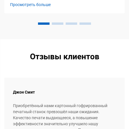
берёзовая фанера и пороги содержания влаги. Дуб и
Просмотреть больше
орех — массивные породы древесины, обеспечивающие
превосходную прочность и богатую визуальную
выразительность, благодаря которой...
Отзывы клиентов
Джон Смит
Приобретённый нами картонный гофрированный
печатный станок превзошёл наши ожидания.
Качество печати выдающееся, а повышение
эффективности значительно улучшило нашу