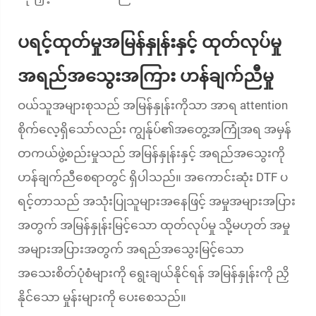
ပရင့်ထုတ်မှုအမြန်နှုန်းနှင့် ထုတ်လုပ်မှု
အရည်အသွေးအကြား ဟန်ချက်ညီမှု
ဝယ်သူအများစုသည် အမြန်နှုန်းကိုသာ အာရ attention
စိုက်လေ့ရှိသော်လည်း ကျွန်ုပ်၏အတွေ့အကြုံအရ အမှန်
တကယ်ဖွဲ့စည်းမှုသည် အမြန်နှုန်းနှင့် အရည်အသွေးကို
ဟန်ချက်ညီစေရာတွင် ရှိပါသည်။ အကောင်းဆုံး DTF ပ
ရင့်တာသည် အသုံးပြုသူများအနေဖြင့် အမှုအများအပြား
အတွက် အမြန်နှုန်းမြင့်သော ထုတ်လုပ်မှု သို့မဟုတ် အမှု
အများအပြားအတွက် အရည်အသွေးမြင့်သော
အသေးစိတ်ပုံစံများကို ရွေးချယ်နိုင်ရန် အမြန်နှုန်းကို ညှိ
နိုင်သော မှုန်းများကို ပေးစေသည်။