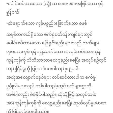
ပေါင်းစပ်ထားသော (သို့) သ совместимဖြစ်သော မှုန်
•
မှုန်စက်
ထိရောက်သော ကုန်ပစ္စည်းခြောက်သော စနစ်
•
အမှန်တကယ်ရှိသော စက်ရုံပတ်ဝန်းကျင်များတွင်
ပေါင်းစပ်ထားသော ဖြေရှင်းနည်းများသည် လက်ဖျား
လုပ်အားကုန်ကုန်ကုန်သက်သော အလုပ်သမ်းအားကုန်
ကုန်ကုန်ကို သိသိသာသာလျော့နည်းစေပြီး အလုပ်စဉ်တွင်
တည်ငြိမ်မှုကို မြှင့်တင်ပေးပါသည်။ ဥပမါ-
အလိုအလျောက်စနစ်များ တပ်ဆင်ထားပါက စက်မှု
ပုဂ္ဂိုလ်များသည် တစ်ပါတည်းတွင် စက်များစွာကို
တစ်ပါတည်း စီမံနိုင်ပါသည်။ ထိုသို့ဖြင့် အလုပ်သမ်း
အားကုန်ကုန်ကုန်ကို လျော့နည်းစေပြီး ထုတ်လုပ်မှုပမာဏ
ကို မြှင့်တင်ပေးပါသည်။