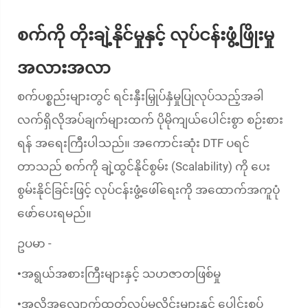
စက်ကို တိုးချဲ့နိုင်မှုနှင့် လုပ်ငန်းဖွံ့ဖြိုးမှု
အလားအလာ
စက်ပစ္စည်းများတွင် ရင်းနှီးမြှုပ်နှံမှုပြုလုပ်သည့်အခါ
လက်ရှိလိုအပ်ချက်များထက် ပိုမိုကျယ်ပေါင်းစွာ စဉ်းစား
ရန် အရေးကြီးပါသည်။ အကောင်းဆုံး DTF ပရင်
တာသည် စက်ကို ချဲ့ထွင်နိုင်စွမ်း (Scalability) ကို ပေး
စွမ်းနိုင်ခြင်းဖြင့် လုပ်ငန်းဖွံ့ဖေါ်ရေးကို အထောက်အကူပုံ
ဖော်ပေးရမည်။
ဥပမာ -
အရွယ်အစားကြီးများနှင့် သဟဇာတဖြစ်မှု
•
အလိုအလျောက်ထုတ်လုပ်မှုလိုင်းများနှင့် ပေါင်းစပ်
•