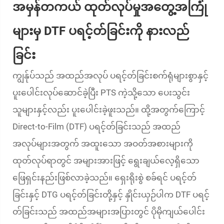
အမှန်တကယ် ထုတ်လုပ်မှုအတွေ့အကြုံ
များမှ DTF ပရင့်တ်ခြင်းကို နားလည်
ခြင်း
ကျွန်ုပ်သည် အထည်အလုပ် ပရင့်တ်ခြင်းစက်ရုံများစွာနှင့်
ပူးပေါင်းလုပ်ဆောင်ခဲ့ပြီး PTS ကဲ့သို့သော ပေးသွင်း
သူများနှင့်လည်း ပူးပေါင်းခဲ့ဖူးသည်။ ထို့အတွက်ကြောင့်
Direct-to-Film (DTF) ပရင့်တ်ခြင်းသည် အထည်
အလုပ်များအတွက် အထူးသော အဝတ်အစားများကို
ထုတ်လုပ်ရာတွင် အများအားဖြင့် ရွေးချယ်လေ့ရှိသော
ဖြေရှင်းနည်းဖြစ်လာခဲ့သည်။ ရှေးရိုးစွဲ စခ်ရင် ပရင့်တ်
ခြင်းနှင့် DTG ပရင့်တ်ခြင်းတို့နှင့် နှိုင်းယှဉ်ပါက DTF ပရင့်
တ်ခြင်းသည် အထည်အများအပြားတွင် ပိုမိုကျယ်ပေါင်း