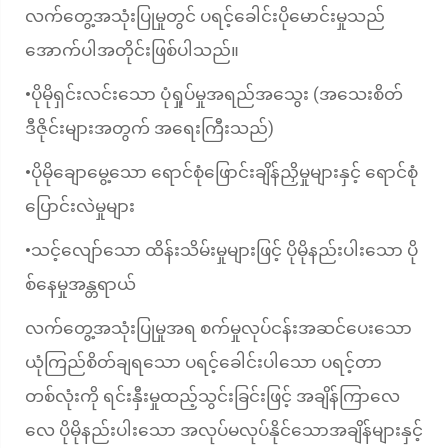
လက်တွေ့အသုံးပြုမှုတွင် ပရင့်ခေါင်းပိုမောင်းမှုသည်
အောက်ပါအတိုင်းဖြစ်ပါသည်။
ပိုမိုရှင်းလင်းသော ပုံရှုပ်မှုအရည်အသွေး (အသေးစိတ်
•
ဒီဇိုင်းများအတွက် အရေးကြီးသည်)
ပိုမိုချောမွေ့သော ရောင်စုံဖြောင်းချိန်ညှိမှုများနှင့် ရောင်စုံ
•
ပြောင်းလဲမှုများ
သင့်လျော်သော ထိန်းသိမ်းမှုများဖြင့် ပိုမိုနည်းပါးသော ပို
•
စ်နေမှုအန္တရာယ်
လက်တွေ့အသုံးပြုမှုအရ စက်မှုလုပ်ငန်းအဆင်ပေးသော
ယုံကြည်စိတ်ချရသော ပရင့်ခေါင်းပါသော ပရင့်တာ
တစ်လုံးကို ရင်းနှီးမှုထည့်သွင်းခြင်းဖြင့် အချိန်ကြာလေ
လေ ပိုမိုနည်းပါးသော အလုပ်မလုပ်နိုင်သောအချိန်များနှင့်