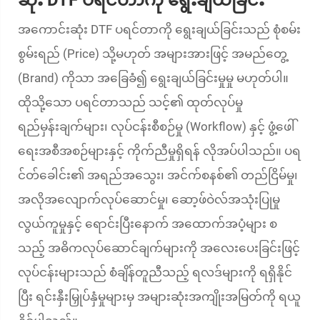
ဆုံး DTF ပရင်တာကို ရွေးချယ်ခြင်း
အကောင်းဆုံး DTF ပရင်တာကို ရွေးချယ်ခြင်းသည် စုံစမ်း
စွမ်းရည် (Price) သို့မဟုတ် အများအားဖြင့် အမည်တွေ့
(Brand) ကိုသာ အခြေခံ၍ ရွေးချယ်ခြင်းမှုမှု မဟုတ်ပါ။
ထိုသို့သော ပရင်တာသည် သင့်၏ ထုတ်လုပ်မှု
ရည်မှန်းချက်များ၊ လုပ်ငန်းစီစဉ်မှု (Workflow) နှင့် ဖွံ့ဖေါ်
ရေးအစီအစဉ်များနှင့် ကိုက်ညီမှုရှိရန် လိုအပ်ပါသည်။ ပရ
င်တ်ခေါင်း၏ အရည်အသွေး၊ အင်က်စနစ်၏ တည်ငြိမ်မှု၊
အလိုအလျောက်လုပ်ဆောင်မှု၊ ဆော့ဖ်ဝဲလ်အသုံးပြုမှု
လွယ်ကူမှုနှင့် ရောင်းပြီးနောက် အထောက်အပံ့များ စ
သည့် အဓိကလုပ်ဆောင်ချက်များကို အလေးပေးခြင်းဖြင့်
လုပ်ငန်းများသည် စံချိန်တူညီသည့် ရလဒ်များကို ရရှိနိုင်
ပြီး ရင်းနှီးမြှုပ်နှံမှုများမှ အများဆုံးအကျိုးအမြတ်ကို ရယူ