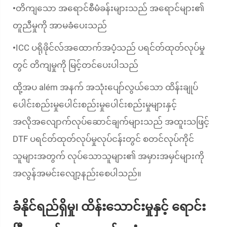
တိကျသော အရောင်စီမံခန်းများသည် အရောင်များ၏
•
တူညီမှုကို အာမခံပေးသည်
ICC ပရိုဖိုင်လ်အထောက်အပံ့သည် ပရင်တ်ထုတ်လုပ်မှု
•
တွင် တိကျမှုကို မြင့်တင်ပေးပါသည်
ထို့အပ além အနက် အသုံးပျော်လွယ်သော ထိန်းချုပ်
ပေါင်းစည်းမှုပေါင်းစည်းမှုပေါင်းစည်းမှုများနှင့်
အလိုအလျောက်လုပ်ဆောင်ချက်များသည် အထူးသဖြင့်
DTF ပရင်တ်ထုတ်လုပ်မှုလုပ်ငန်းတွင် စတင်လုပ်ကိုင်
သူများအတွက် လုပ်သောသူများ၏ အမှားအမှင်များကို
အလွန်အမင်းလျော့နည်းစေပါသည်။
ခံနိုင်ရည်ရှိမှု၊ ထိန်းသောင်းမှုနှင့် ရောင်း