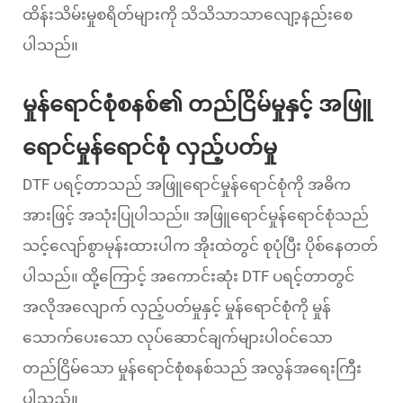
ထိန်းသိမ်းမှုစရိတ်များကို သိသိသာသာလျော့နည်းစေ
ပါသည်။
မှုန်ရောင်စုံစနစ်၏ တည်ငြိမ်မှုနှင့် အဖြူ
ရောင်မှုန်ရောင်စုံ လှည့်ပတ်မှု
DTF ပရင့်တာသည် အဖြူရောင်မှုန်ရောင်စုံကို အဓိက
အားဖြင့် အသုံးပြုပါသည်။ အဖြူရောင်မှုန်ရောင်စုံသည်
သင့်လျော်စွာမုန်းထားပါက အိုးထဲတွင် စုပုံပြီး ပိုစ်နေတတ်
ပါသည်။ ထို့ကြောင့် အကောင်းဆုံး DTF ပရင့်တာတွင်
အလိုအလျောက် လှည့်ပတ်မှုနှင့် မှုန်ရောင်စုံကို မှုန်
သောက်ပေးသော လုပ်ဆောင်ချက်များပါဝင်သော
တည်ငြိမ်သော မှုန်ရောင်စုံစနစ်သည် အလွန်အရေးကြီး
ပါသည်။