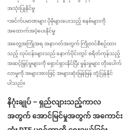
အသုံးပြုနိုင်မှု
အင်က်ပမာဏများ ပိုမိုများပေးသည့် စနစ်များကို
•
အထောက်အပံ့ပေးနိုင်မှု
အတွေ့အကြုံအရ အနာဂတ်အတွက် ကြိုတင်စီစဉ်ထား
သည့် လုပ်ငန်းများသည် နောက်ပိုင်းတွင် စရိတ်ကုန်သည့်
အဆင့်မြှင့်မှုများကို ရှောင်ရှားနိုင်ပြီး မှုန်းမှုများ တိုးပေါက်
လာမှုကို အများအားဖြင့် အများဆုံးမြန်မြန် တုံ့ပြန်နိုင်
ပါသည်။
နိဂုံးချုပ် – ရှည်လျားသည့်ကာလ
အတွက် အောင်မြင်မှုအတွက် အကောင်း