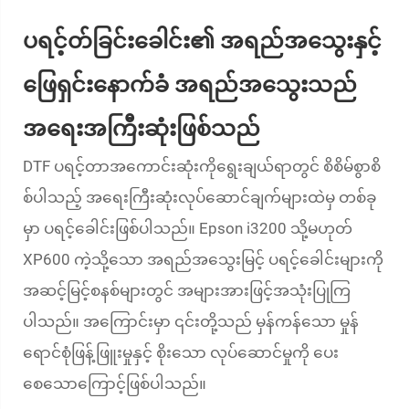
ပရင့်တ်ခြင်းခေါင်း၏ အရည်အသွေးနှင့်
ဖြေရှင်းနောက်ခံ အရည်အသွေးသည်
အရေးအကြီးဆုံးဖြစ်သည်
DTF ပရင့်တာအကောင်းဆုံးကိုရွေးချယ်ရာတွင် စိစိမ်စွာစိ
စ်ပါသည့် အရေးကြီးဆုံးလုပ်ဆောင်ချက်များထဲမှ တစ်ခု
မှာ ပရင့်ခေါင်းဖြစ်ပါသည်။ Epson i3200 သို့မဟုတ်
XP600 ကဲ့သို့သော အရည်အသွေးမြင့် ပရင့်ခေါင်းများကို
အဆင့်မြင့်စနစ်များတွင် အများအားဖြင့်အသုံးပြုကြ
ပါသည်။ အကြောင်းမှာ ၎င်းတို့သည် မှန်ကန်သော မှုန်
ရောင်စုံဖြန့်ဖြူးမှုနှင့် စိုးသော လုပ်ဆောင်မှုကို ပေး
စေသောကြောင့်ဖြစ်ပါသည်။