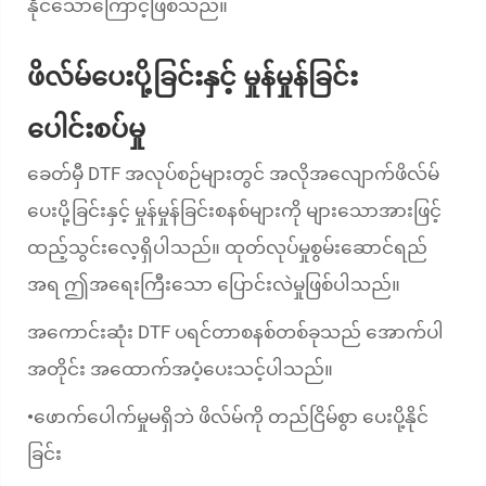
နိုင်သောကြောင့်ဖြစ်သည်။
ဖိလ်မ်ပေးပို့ခြင်းနှင့် မှုန်မှုန်ခြင်း
ပေါင်းစပ်မှု
ခေတ်မှီ DTF အလုပ်စဉ်များတွင် အလိုအလျောက်ဖိလ်မ်
ပေးပို့ခြင်းနှင့် မှုန်မှုန်ခြင်းစနစ်များကို များသောအားဖြင့်
ထည့်သွင်းလေ့ရှိပါသည်။ ထုတ်လုပ်မှုစွမ်းဆောင်ရည်
အရ ဤအရေးကြီးသော ပြောင်းလဲမှုဖြစ်ပါသည်။
အကောင်းဆုံး DTF ပရင်တာစနစ်တစ်ခုသည် အောက်ပါ
အတိုင်း အထောက်အပံ့ပေးသင့်ပါသည်။
ဖောက်ပေါက်မှုမရှိဘဲ ဖိလ်မ်ကို တည်ငြိမ်စွာ ပေးပို့နိုင်
•
ခြင်း