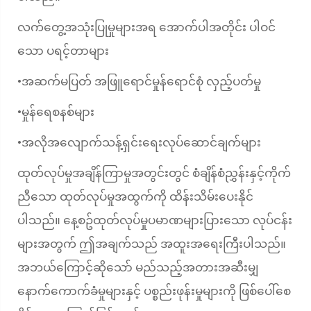
လက်တွေ့အသုံးပြုမှုများအရ အောက်ပါအတိုင်း ပါဝင်
သော ပရင့်တာများ
အဆက်မပြတ် အဖြူရောင်မှုန်ရောင်စုံ လှည့်ပတ်မှု
•
မှုန်ရေစနစ်များ
•
အလိုအလျောက်သန့်ရှင်းရေးလုပ်ဆောင်ချက်များ
•
ထုတ်လုပ်မှုအချိန်ကြာမှုအတွင်းတွင် စံချိန်စံညွှန်းနှင့်ကိုက်
ညီသော ထုတ်လုပ်မှုအထွက်ကို ထိန်းသိမ်းပေးနိုင်
ပါသည်။ နေ့စဥ်ထုတ်လုပ်မှုပမာဏများပြားသော လုပ်ငန်း
များအတွက် ဤအချက်သည် အထူးအရေးကြီးပါသည်။
အဘယ်ကြောင့်ဆိုသော် မည်သည့်အတားအဆီးမျှ
နောက်ကောက်ခံမှုများနှင့် ပစ္စည်းဖုန်းမှုများကို ဖြစ်ပေါ်စေ