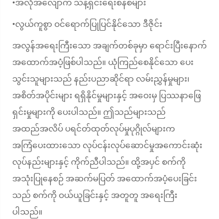
အလိုအလျောက် သန့်ရှင်းရေးစနစ်များ
•
လွယ်ကူစွာ ဝင်ရောက်ပြုပြင်နိုင်သော ဒီဇိုင်း
•
အလွန်အရေးကြီးသော အချက်တစ်ခုမှာ ရောင်းပြီးနောက်
အထောက်အပံ့ဖြစ်ပါသည်။ ယုံကြည်စေနိုင်သော ပေး
သွင်းသူများသည် နည်းပညာဆိုင်ရာ လမ်းညွှန်မှုများ၊
အစိတ်အပိုင်းများ ရရှိနိုင်မှုများနှင့် အဝေးမှ ပြဿနာဖြေ
ရှင်းမှုများကို ပေးပါသည်။ ဤသည်များသည်
အထည်အလိပ် ပရင်တ်ထုတ်လုပ်မှုပုဂ္ဂိုလ်များက
အကြံပေးထားသော လုပ်ငန်းလုပ်ဆောင်မှုအကောင်းဆုံး
လုပ်နည်းများနှင့် ကိုက်ညီပါသည်။ ထို့အပှင် စက်ကို
အသုံးပြုနေစဉ် အဆက်မပြတ် အထောက်အပံ့ပေးခြင်း
သည် စက်ကို ဝယ်ယူခြင်းနှင့် အတူတူ အရေးကြီး
ပါသည်။