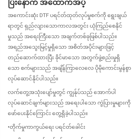
ပြီးနောက် အထောက်အပံ့
အကောင်းဆုံး DTF ပရင်တ်ထုတ်လုပ်မှုစက်ကို ရွေးချယ်
ရာတွင် ရှည်လျားသောကာလအတွင်း ယုံကြည်စေနိုင်
မှုသည် အရေးကြီးသော အချက်တစ်ခုဖြစ်ပါသည်။
အရည်အသွေးမြင့်မှုရှိသော အစိတ်အပိုင်းများဖြင့်
တည်ဆောက်ထားပြီး ခိုင်မာသော အတွက်ဖွဲ့စည်းမှုရှိ
သော စက်များသည် အချိန်ကြာလေလေ ပိုမိုကောင်းမွန်စွာ
လုပ်ဆောင်နိုင်ပါသည်။
လက်တွေ့အသုံးပျော်မှုတွင် ကျွန်ုပ်သည် အောက်ပါ
လုပ်ဆောင်ချက်များသည် အရေးပါသော ကွဲပြားမှုများကို
ဖော်ပေးနိုင်ကြောင်း တွေ့ရှိခဲ့ပါသည်။
တိုက်မှုကာကွယ်ရေး ပရင်တ်ခေါင်း
•