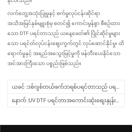
နိုင်ပါသည်။
လက်တွေ့အသုံးပြုမှုနှင့် စက်မှုလုပ်ငန်းဆိုင်ရာ
အသိအမြင်နှစ်မျူးစုံမှ စတင်၍ ကောင်းမွန်စွာ စီစဉ်ထား
သော DTF ပရင်တာသည် ယနေ့ခေတ်၏ ပြိုင်ဆိုင်မှုများ
သော ပရင်တ်လုပ်ငန်းဈေးကွက်တွင် လုပ်ဆောင်နိုင်မှု၊ ထိ
ရောက်မှုနှင့် အရည်အသွေးမြင့်မှုကို ဖန်တီးပေးနိုင်သော
အင်အားကြီးသော ပစ္စည်းဖြစ်သည်။
ယခင် :
ဒစ်ဂျစ်တယ်ဖက်ဘရစ်ပရင်တာသည် ပရင်တ်လုပ်ခြင်း၏တိကျမှုကို မည်သို့မှုန်းသည်။
နောက် :
UV DTF ပရင်တာအကောင်းဆုံးစျေးနှုန်းများကို မည်သည့်နေရာတွင် ရှာဖွေနိုင်မည်နည်း