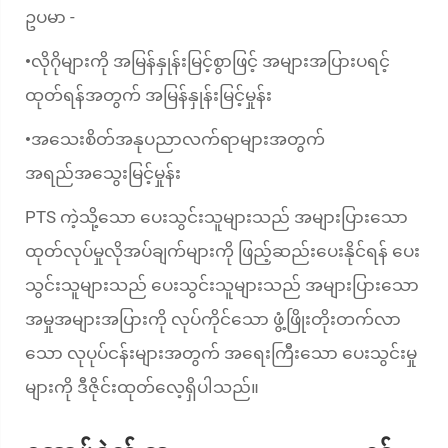
ဥပမာ -
လိုဂိုများကို အမြန်နှုန်းမြင့်စွာဖြင့် အများအပြားပရင့်
•
ထုတ်ရန်အတွက် အမြန်နှုန်းမြင့်မှုန်း
အသေးစိတ်အနုပညာလက်ရာများအတွက်
•
အရည်အသွေးမြင့်မှုန်း
PTS ကဲ့သို့သော ပေးသွင်းသူများသည် အများပြားသော
ထုတ်လုပ်မှုလိုအပ်ချက်များကို ဖြည့်ဆည်းပေးနိုင်ရန် ပေး
သွင်းသူများသည် ပေးသွင်းသူများသည် အများပြားသော
အမှုအများအပြားကို လုပ်ကိုင်သော ဖွံ့ဖြိုးတိုးတက်လာ
သော လုပုပ်ငန်းများအတွက် အရေးကြီးသော ပေးသွင်းမှု
များကို ဒီဇိုင်းထုတ်လေ့ရှိပါသည်။