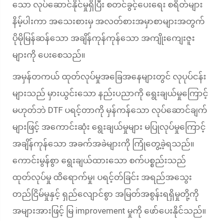
သော လုပ်ဆောင်နိုင်မှုရှိပြီး စတင်ခွင့်ပေးရေး စရိတ်များ
နိမ့်ပါးကာ အသေးစားမှ အလတ်စားအမှာစာများအတွက်
ပိုမိုမြန်ဆန်သော အချိန်ကုန်ကုန်သော အကျိုးကျေးဇူး
များကို ပေးစေသည်။
အမှန်တကယ် ထုတ်လုပ်မှုအခြေအနေများတွင် လုပုပ်ငန်း
များသည် မှားယွင်းသော နည်းပညာကို ရွေးချယ်မှုကြောင့်
မဟုတ်ဘဲ DTF ပရင့်တာကို မှန်ကန်သော လုပ်ဆောင်ချက်
များဖြင့် အကောင်းဆုံး ရွေးချယ်မှုများ မပြုလုပ်မှုကြောင့်
အချိန်ကုန်သော အခက်အခဲများကို ကြုံတွေ့ခဲ့ရသည်။
ကောင်းမွန်စွာ ရွေးချယ်ထားသော စက်ပစ္စည်းသည်
ထုတ်လုပ်မှု ထိရောက်မှု၊ ပရင့်တ်ခြင်း အရည်အသွေး
တည်ငြိမ်မှုနှင့် ရှည်လျောင်စွာ အမြတ်အစွန်းရရှိမှုတို့ကို
အများအားဖြင့် မြ improvement မှုကို ဖော်ပေးနိုင်သည်။