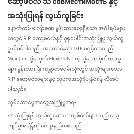
ဆော့ဖ်ဝဲလ် သ совместимость နှင့်
အသုံးပြုရန် လွယ်ကူခြင်း
နောက်ထပ် မကြာခဏ မှုန်းထားလေ့ရှိသော အင်္ဂါရပ်များ
ထဲတွင် RIP ဆော့ဖ်ဝဲလ်နှင့် စုစုပေါင်းအသုံးပြုမှု လွယ်ကူ
မှု ပါဝင်ပါသည်။ အကောင်းဆုံး DTF ပရင့်တာသည်
Maintop သို့မဟုတ် FlexiPRINT ကဲ့သို့သော စိုက်ထားမှု
များ မှုန်းထားပြီး ကမ္ဘာတစ်ဝှမ်းလုံးတွင် အသုံးများသော
RIP ဆော့ဖ်ဝဲလ်များနှင့် တွဲဖက်အသုံးပြုနိုင်ရန် လိုအပ်
ပါသည်။
လုပ်ဆောင်မှုအတွေ့အကြုံမှုအရ-
အသုံးပြုရန် လွယ်ကူသော ဆော့ဖ်ဝဲလ်များသည် လေ့
•
ကျင်မှုအချိန်ကို လျော့နည်းစေသည်