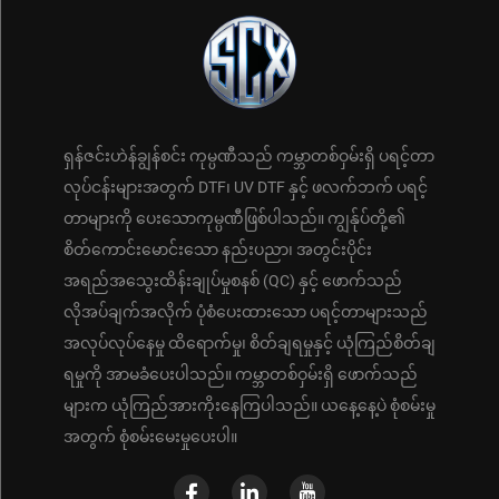
ရှန်ဇင်းဟဲန်ချွန်စင်း ကုမ္ပဏီသည် ကမ္ဘာတစ်ဝှမ်းရှိ ပရင့်တာ
လုပ်ငန်းများအတွက် DTF၊ UV DTF နှင့် ဖလက်ဘက် ပရင့်
တာများကို ပေးသောကုမ္ပဏီဖြစ်ပါသည်။ ကျွန်ုပ်တို့၏
စိတ်ကောင်းမောင်းသော နည်းပညာ၊ အတွင်းပိုင်း
အရည်အသွေးထိန်းချုပ်မှုစနစ် (QC) နှင့် ဖောက်သည်
လိုအပ်ချက်အလိုက် ပုံစံပေးထားသော ပရင့်တာများသည်
အလုပ်လုပ်နေမှု ထိရောက်မှု၊ စိတ်ချရမှုနှင့် ယုံကြည်စိတ်ချ
ရမှုကို အာမခံပေးပါသည်။ ကမ္ဘာတစ်ဝှမ်းရှိ ဖောက်သည်
များက ယုံကြည်အားကိုးနေကြပါသည်။ ယနေ့နေ့ပဲ စုံစမ်းမှု
အတွက် စုံစမ်းမေးမှုပေးပါ။