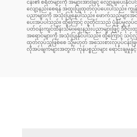
ငန်း၏ စရိတ်များကို အများအားဖြင့် လျှော့ချပေးနိုင်ပ
လျော့နည်းစေရန် အထူးပြုထုတ်လုပ်ပေးပါသည်။ ကျွန်ုပ်တို
ပညာများကို အသုံးပြုနေပါသည်။ ဖောက်သည်များအတွက
ပေးအပ်ပါသည်။ ထို့ကြောင့် လူတိုင်းသည် ပုံနှိပ်မှုလုပ်ငန်
ပတ်ဝန်းကျင်ထိန်းသိမ်းရေးနည်းပညာများဖြင့် ဒီဇိုင
အရောင်များကို အသုံးပြုနိုင်ပါသည်။ ထို့ကြောင့် သင
ထုတ်လုပ်သူဖြစ်စေ သို့မဟုတ် အသေးစားလုပုပ်ငန်းဖြစ်စ
လိုအပ်ချက်များအတွက် ကုန်ပစ္စည်းများ ရောင်းချမှုနှင