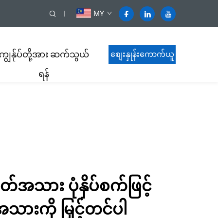
MY
ကျွန်ုပ်တို့အား ဆက်သွယ်
စျေးနှုန်းကောက်ယူ
ရန်
ရန်
အသား ပုံနှိပ်စက်ဖြင့်
ားကို မြှင့်တင်ပါ