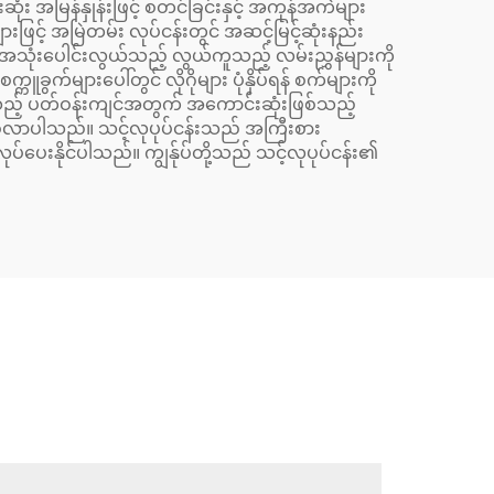
ံး အမြန်နှုန်းဖြင့် စတင်ခြင်းနှင့် အကုန်အကဲများ
ားဖြင့် အမြဲတမ်း လုပ်ငန်းတွင် အဆင့်မြင့်ဆုံးနည်း
ံးပေါင်းလွယ်သည့် လွယ်ကူသည့် လမ်းညွှန်များကို
္ကူခွက်များပေါ်တွင် လိုဂိုများ ပုံနှိပ်ရန် စက်များကို
င်သည့် ပတ်ဝန်းကျင်အတွက် အကောင်းဆုံးဖြစ်သည့်
းဖြစ်လာပါသည်။ သင့်လုပုပ်ငန်းသည် အကြီးစား
်ပေးနိုင်ပါသည်။ ကျွန်ုပ်တို့သည် သင့်လုပုပ်ငန်း၏