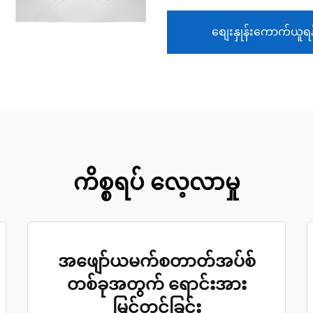
စျေးနှုန်းကောက်ယူရန
ကိစ္စရပ် လေ့လာမှု
အဖျော်ယမက်စတာတ်အပ်စ်
တစ်ခုအတွက် ရောင်းအား
မြင့်တင်ခြင်း