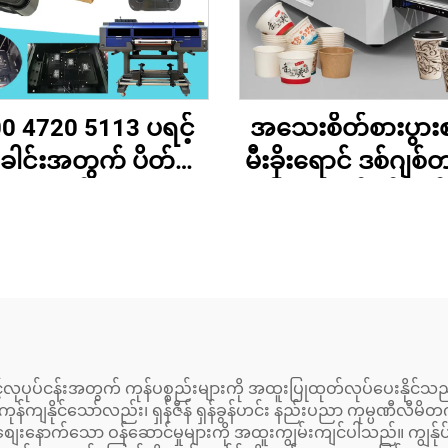
0 4720 5113 ပရင့်
အသေးစိတ်စားပွား
ါင်းအတွက် ပိတ်ဆို့
မီးခိုးရောင် ဒစ်ဂျစ
ကိုကာကွယ်သော Cap
ရင်တာ ခွက်ဖန်ပရင
သန့်ရှင်းရန်ပါဒ်၊ ရေ
ကော်ဖီခွက် စက္ကူ
ပြု၊ UV/အိုကို-ဆော်
ရင်တင်း စက္ကူတိုင်
့်၊ DTF ပရင့်တာများ
စက္ကူအတွက်
ှင့် ကိုက်ညီသော
် သင့်လုပုပ်ငန်းအတွက် ကုန်ပစ္စည်းများကို အထူးပြုထုတ်လုပ်ပေးနိုင
များ ကုန်ကျနိုင်သော်လည်း၊ ရှန်ဇီန် ရှန်ခွန်ဟင်း နည်းပညာ ကုမ္ပဏီလီ
်သည့် စျေးနောက်သော ဝန်ဆောင်မှုများကို အထူးကျွမ်းကျင်ပါသည်။ ကျွန်