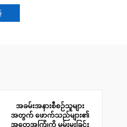
်
အခမ်းအနားစီစဉ်သူများ
အတွက် ဖောက်သည်များ၏
အတွေ့အကြုံကို မွမ်းမူးခြင်း