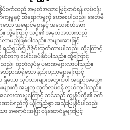
ိပ်စက်သည် အမှတ်အသား မြှင့်တင်ရန် လုပ်ငန်း
ကျမှုနှင့် ထိရောက်မှုကို ပေးစေပါသည်။ ခေတ်မီ
ယောင်းသော အရောင်များနှင့် အသေးစိတ်အား
ပါသည်။ ထို့ကြောင့် သင့်၏ အမှတ်အသားသည်
ွင်လာမည်ဖြစ်ပါသည်။ အများအားဖြင့်
ု ရည်ရွယ်၍ ဒီဇိုင်းထုတ်ထားပါသည်။ ထို့ကြောင့်
ယ်တကူ ပေါင်းစပ်နိုင်ပါသည်။ ထို့ကြောင့်
းပါသည်။ ထုတ်လုပ်မှု ပမာဏများလာပါသည်။
် အသိဉာဏ်ရှိသော နည်းပညာများကြောင့်
 ရှိသော လုပ်သားများအတွက်ပါ အရည်အသွေး
ောင်းများကို အမျှတူ ထုတ်လုပ်ရန် လွယ်ကူပါသည်။
လေးထားမှုကြောင့် သင်သည် ကျွန်ုပ်တို့၏ စက်
စွမ်းဆောင်ရည်ကို ယုံကြည်စွာ အသုံးပြုနိုင်ပါသည်။
ော အရောင်းအပြီး ဝန်ဆောင်မှုများဖြင့်