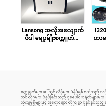
Lansong အလိုအလျောက်
I320
ဖီဒါ ချော့ခ်ျိုးစက္ကူတံဘိ
တာခေ
များ၊ စက္ကူအိတ်များ၊ အင်
မှု
က်ဂျက်တစ်ကြိမ်သာ ဖြတ်
Top 
သွားသော စက္ကူပလိတ်ပ
အခြေ
ရင်တာ h P ခေါင်းနှင့်
လ်ဗင
ကွန်ပျူတာပါ ပါဝင်သည်
န
စက္ကူခွက်များပေါ်တွင် လိုဂိုများ ပုံနှိပ်ရန် စက်သည
တွင် လိုဂိုများ ပုံနှိပ်ခြင်းသည် စုစုပေါင်းစရိတ်များ
တိကျမှုရှိများနှင့် အရောင်များ တိကျစွာ ပုံနှိပ်နိုင