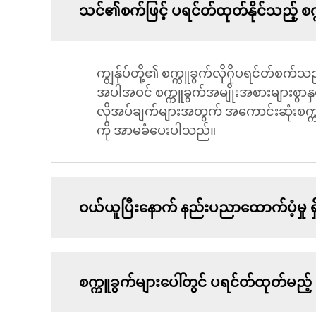
သင်၏စက်ဖြင့် ပရင်တ်ထုတ်နိုင်သည့် စ
ကျွန်ုပ်တို့၏ စက္ကူခွက်လိုဂိုပရင်တ်စက်သ
အပါအဝင် စက္ကူခွက်အမျိုးအစားများစွာနှင့
လိုအပ်ချက်များအတွက် အကောင်းဆုံးစက္ကူ
ကို အာမခံပေးပါသည်။
ဝယ်ယူပြီးနောက် နည်းပညာထောက်ပံ့မှု 
စက္ကူခွက်များပေါ်တွင် ပရင်တ်ထုတ်မည့် ဒီ