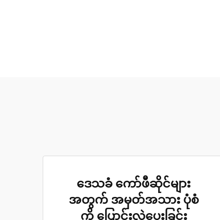
ဒေသခံ ကော်ဖီဆိုင်များ
အတွက် အမှတ်အသား ပုံစံ
ကို ပြောင်းလဲပေးခြင်း