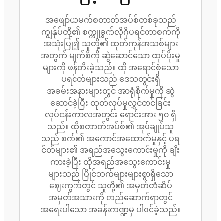
အဖျော်ယမက်စတာတ်အပ်စ်တစ်ခုသည်
ကျွန်ုပ်တို့၏ စက္ကူခွက်လိုဂိုပရင်တာစက်ကို
အသုံးပြု၍ သူတို့၏ ထုတ်ကုန်အသစ်များ
အတွက် မျက်စိကို ဆွဲဆောင်သော ထုပ်ပိုးမှု
များကို ဖန်တီးခဲ့သည်။ ထို အရောင်စုံသော
ပရင်တ်များသည် ဒေသတွင်းရှိ
အခမ်းအနားများတွင် အာရုံစိုက်မှုကို ဆွဲ
ဆောင်ခဲ့ပြီး ထုတ်လုပ်မှုလွှင်တင်ခြင်း
လုပ်ငန်းကာလအတွင်း ရောင်းအား ၅၀ ရှိ
သည်။ ထိုစတာတ်အပ်စ်၏ အုပ်ချုပ်သူ
သည် စက်၏ အကောင်အထောက်မှုနှင့် ပရ
င်တ်များ၏ အရည်အသွေးကောင်းမှုကို ချီး
ကားခဲ့ပြီး ထိုအရည်အသွေးကောင်းမှု
များသည် ပြိုင်ဘက်များများစွာရှိသော
ဈေးကွက်တွင် သူတို့၏ အမှတ်တံဆိပ်
အမှတ်အသားကို တည်ဆောက်ရာတွင်
အရေးပါသော အခန်းကဏ္ဍမှ ပါဝင်ခဲ့သည်။