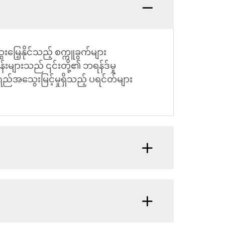
မြေ့နိုင်သည့် စက္ကူခွက်များ
်းများသည် ၎င်းတို့၏ ဘရန်ဒ်မှု
်အသွေးမြင့်မှုရှိသည့် ပရင်တ်များ