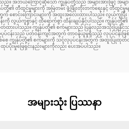
ါသည်။ အဘယ်ကြောင့်ဆိုသော် ကျွန်ုပ်တို့သည် အများအားဖြင့် အများဆု
့၏ တီထွင်မှုများကို အမြဲတမ်း ဖွံ့ဖြိုးတိုးတက်ရေးနှင့် တီထွင်မှုမျ
် စောင်းကြောင်းများကို အထူးအလေးထားပါသည်။ လွယ်ကူပြီး အသု
းကို လွယ်ကူစွာနှင့် ထိရောက်စွာ ထိန်းချုပ်နိုင်ပါသည်။ ကျွန်ုပ်တို့၏ စက
်းထုတ်ထားပါသည်။ ကျွန်ုပ်တို့၏ စက်များသည် ပြန်လည်အသုံးပြုနို
့်လုပုပ်ငန်းသည် ပတ်ဝန်းကျင်အတွက် တာဝန်ယူမှုရှိသည့် လုပုပ်ငန်
ေ ကျွန်ုပ်တို့၏ စက်များကို သင့်လုပုပ်ငန်းအတွက် အထူးပြုထုတ်လုပ
့် ထုပ်ပိုးမှုဖြေရှင်းနည်းများကိုလည်း ပေးအပ်ပါသည်။
အများသုံး ပြဿနာ