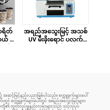
စရိတ်
အရည်အသွေးမြင့် အသစ်
်တယ် ပ
UV မီးခိုးရောင် ပလက်
်တင်း
ဘက်ပရင်တာ
အိတ်ပ
အလိုအလျောက် ပို့တဲ့
း ကရမ်
အသေးစိတ် A3/A4 PVC
ပလပ်စတစ်ကတ် ဖုန်းအိပ်
်သည့် အဆင့်မြင့်နည်းပညာဖြစ်ပါသည်။ စက္ကူခွက်များပေါ်
မိတက်တွင် စက္ကူခွက်များပေါ်တွင် အရည်အသွေးမြင့်များ၊
ုပ်တို့၏ ထုတ်လုပ်မှုနည်းလမ်းများသည် သင့်လုပုပ်