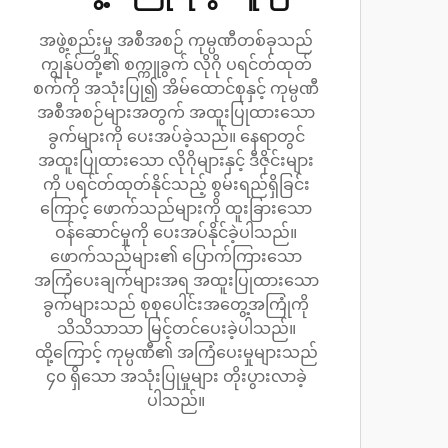
အဖွဲ့စည်းမှု အစီအစဉ် ကုမ္ပဏီတစ်ခုသည်
ကျွန်ုပ်တို့၏ စက္ကူခွက် လိုဂို ပရင်တ်ထုတ်
စက်ကို အသုံးပြု၍ အိမ်ထောင်စုနှင့် ကုမ္ပဏီ
အစီအစဉ်များအတွက် အထူးပြုထားသော
ခွက်များကို ပေးအပ်ခဲ့သည်။ နေရာတွင်
အထူးပြုထားသော လိုဂိုများနှင့် ဒီဇိုင်းများ
ကို ပရင်တ်ထုတ်နိုင်သည့် စွမ်းရည်ရှိခြင်း
ကြောင့် ဖောက်သည်များကို ထူးခြားသော
ဝန်ဆောင်မှုကို ပေးအပ်နိုင်ခဲ့ပါသည်။
ဖောက်သည်များ၏ ပြောက်ကြားသော
အကြံပေးချက်များအရ အထူးပြုထားသော
ခွက်များသည် စုစုပေါင်းအတွေ့အကြုံကို
သိသိသာသာ မြင့်တင်ပေးခဲ့ပါသည်။
ထို့ကြောင့် ကုမ္ပဏီ၏ အကြံပေးမှုများသည်
၄၀ ရှိသော အသုံးပြုမှုများ တိုးပွားလာခဲ့
ပါသည်။