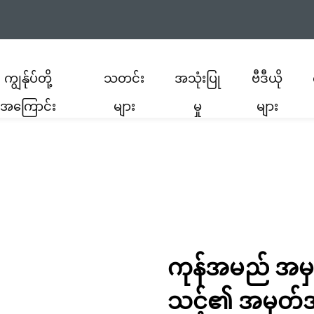
ကျွန်ုပ်တို့
သတင်း
အသုံးပြု
ဗီဒီယို
အကြောင်း
များ
မှု
များ
ကုန်အမည် အမှတ်
သင့်၏ အမှတ်အသ