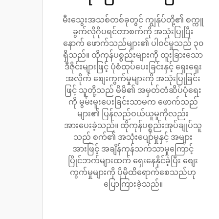
မီးသွေးအသစ်တစ်ခုတွင် ကျွန်ုပ်တို့၏ စက္ကူ
ခွက်လိုဂိုပရင်တာစက်ကို အသုံးပြုပြီး
နောက် ဖောက်သည်များ၏ ပါဝင်မှုသည် ၃၀
ရှိသည်။ ထိုကုန်ပစ္စည်းများကို ထူးခြားသော
ဒီဇိုင်းများဖြင့် ပုံစံထုပ်ပေးခြင်းနှင့် ရှေးရှေး
အလိုက် စျေးကွက်မှုများကို အသုံးပြုခြင်း
ဖြင့် သူတို့သည် မိမိ၏ အမှတ်တံဆိပ်ပုံရေး
ကို မွမ်းမူးပေးခြင်းသာမက ဖောက်သည်
များ၏ ပြန်လည်ဝယ်ယူမှုကိုလည်း
အားပေးခဲ့သည်။ ထိုကုန်ပစ္စည်းအုပ်ချုပ်သူ
သည် စက်၏ အသုံးပျော်မှုနှင့် အများ
အားဖြင့် အချိန်ကုန်သက်သာမှုကြောင့်
ပြိုင်ဘက်များထက် ရှေးနေနိုင်ခဲ့ပြီး စျေး
ကွက်မှုများကို ပိုမိုထိရောက်စေသည်ဟု
ပြောကြားခဲ့သည်။