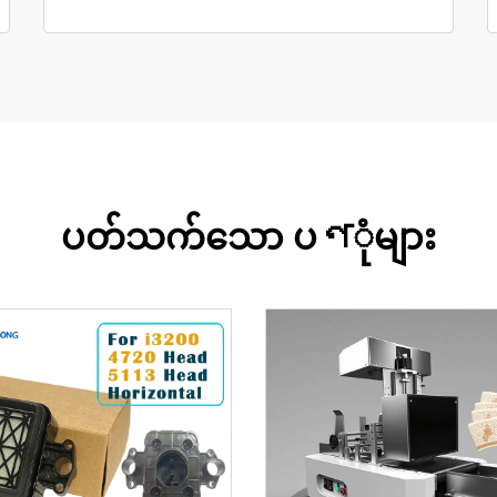
ပတ်သက်သော ပণုံများ