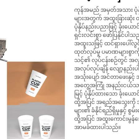
ကုန်အမည် အမှတ်အသား ပုံနှ
များအတွက် အထူးခြားဆုံး တိ
ပုံနှိပ်နည်းပညာဖြင့် ခုံး
ရှင်းလင်းစွာ ဖော်ပြနိုင်
အထူးသဖြင့် ထင်ရှားပေါ်လ
ထုတ်လုပ်မှု ပမာဏများစွာကိ
သင့်၏ လုပ်ငန်းစဉ်တွင် အလွ
အလုပ်လုပ်ချိန် လျော့နည်
အသုံးပျော် အင်တာဖေးနှင့
အတွေ့အကြုံ အနည်းငယ်သာ
မြင့် ပုံနှိပ်ထားသော ခုံးယ
ထို့အပြင် အရည်အသွေးကို အ
များ၏ ခံနိုင်ရည်ရှိမှုနှင့် 
ထို့အပြင် အထူးကောင်းမွန်သ
အာမခံထားပါသည်။