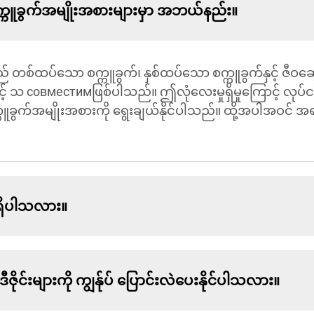
က္ကူခွက်အမျိုးအစားများမှာ အဘယ်နည်း။
ည် တစ်ထပ်သော စက္ကူခွက်၊ နှစ်ထပ်သော စက္ကူခွက်နှင့် ဇီဝဆွေး
် သ совместимဖြစ်ပါသည်။ ဤလုံလေးမှုရှိမှုကြောင့် လုပ်ငန
ခွက်အမျိုးအစားကို ရွေးချယ်နိုင်ပါသည်။ ထို့အပါအဝင် အရည
ရှိပါသလား။
ဇိုင်းများကို ကျွန်ုပ် ပြောင်းလဲပေးနိုင်ပါသလား။