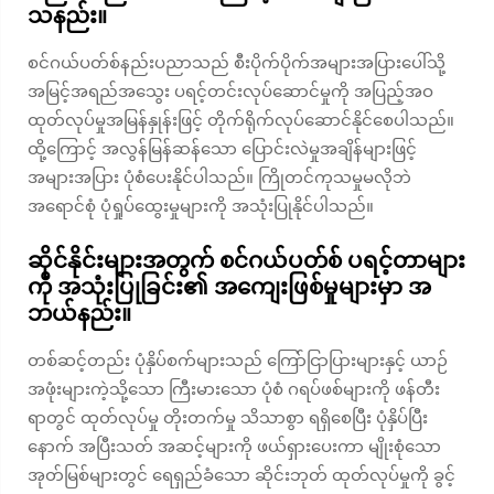
သနည်း။
စင်ဂယ်ပတ်စ်နည်းပညာသည် စီးပိုက်ပိုက်အများအပြားပေါ်သို့
အမြင့်အရည်အသွေး ပရင့်တင်းလုပ်ဆောင်မှုကို အပြည့်အဝ
ထုတ်လုပ်မှုအမြန်နှုန်းဖြင့် တိုက်ရိုက်လုပ်ဆောင်နိုင်စေပါသည်။
ထို့ကြောင့် အလွန်မြန်ဆန်သော ပြောင်းလဲမှုအချိန်များဖြင့်
အများအပြား ပုံစံပေးနိုင်ပါသည်။ ကြိုတင်ကုသမှုမလိုဘဲ
အရောင်စုံ ပုံရှုပ်ထွေးမှုများကို အသုံးပြုနိုင်ပါသည်။
ဆိုင်နိုင်းများအတွက် စင်ဂယ်ပတ်စ် ပရင့်တာများ
ကို အသုံးပြုခြင်း၏ အကျေးဖြစ်မှုများမှာ အ
ဘယ်နည်း။
တစ်ဆင့်တည်း ပုံနှိပ်စက်များသည် ကြော်ငြာပြားများနှင့် ယာဉ်
အဖုံးများကဲ့သို့သော ကြီးမားသော ပုံစံ ဂရပ်ဖစ်များကို ဖန်တီး
ရာတွင် ထုတ်လုပ်မှု တိုးတက်မှု သိသာစွာ ရရှိစေပြီး ပုံနှိပ်ပြီး
နောက် အပြီးသတ် အဆင့်များကို ဖယ်ရှားပေးကာ မျိုးစုံသော
အုတ်မြစ်များတွင် ရေရှည်ခံသော ဆိုင်းဘုတ် ထုတ်လုပ်မှုကို ခွင့်