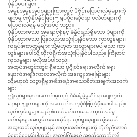
ပုံနှိပ်ပေးခြင်း
အမှုန်အမှုန်အုပ်စုများကြားတွင် ဒီဇိုင်းပြောင်းလဲမှုများကို
ချက်ချင်းပုံနှိပ်နိုင်ခြင်း— ရုပ်ပိုင်းဆိုင်ရာ ပလိတ်များကို
ပြောင်းလဲရန် မလိုအပ်ပါသည်။
ပုံနှိပ်ထားသော အရောင်စုံနှင့် ခံနိုင်ရည်ရှိသော ပုံများကို
ပုံနှိပ်ထားသော ပြန်လည်အသုံးပြုနိုင်သော ကာတွန်များ၊
ကရပ်ဖ်ကာတွန်များ သို့မဟုတ် အလွှာများမပါသော ကာ
တွန်များပေါ်သို့ တိုက်ရိုက်အသုံးပြုနိုင်ပါသည်။ ကြိုတင်
ကုသမှုများ မလိုအပ်ပါသည်။
အထုပ်အတွင်းတွင် ရှိသော ပုဂ္ဂိုလ်ရေးအလိုက် ရှေး
နောက်အချိန်ကာလအလိုက် အကျွေးအမြော်များ
သို့မဟုတ် သစ္စာရှိမှုအစီအစဉ်အသေးစိတ်အချက်အလက်
များ
ဤလှုပ်ရှားမှုအားကောင်းမှုသည် စီမံခန့်ခွဲမှုဆိုင်ရာ စျေးကွက်
ရေးရာ ဗျူဟာများကို အထောက်အကူပုံစံဖြင့် ပံ့ပိုးပေးပါသည်။
ထုတ်လုပ်သူများသည် စံသတ်မှတ်ထားသော ထုတ်လုပ်မှု
စက်ဝန်းများအတွင်း ဒေသဆိုင်ရာ လှုပ်ရှားမှုများ သို့မဟုတ်
အထူးထုတ်လုပ်မှုများနှင့် အထုပ်အအိတ်များကို ကိုက်ညီအောင်
ပုံစောင်ပေးနိုင်ပါသည်။ အထင်ကြီးဖွယ် အရည်သောက်ကုန်