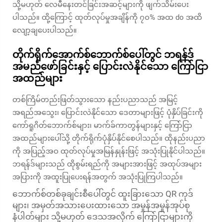
သို့မဟုတ် လေမီနေးတင်ခြင်းအဆင့်များကို ဖျက်သိမ်းပေး
ပါသည်။ ထို့ကြောင့် ထုတ်လုပ်မှုအချိန်ကို ၇၀% အထ do အထိ
လျော့ချပေးပါသည်။
တိုက်ရိုက်အောက်စ်ဘောက်စ်ပေါ်တွင် ဘရန်ဒ်
အမည်ဖော်ခြင်းနှင့် ပြောင်းလဲနိုင်သော ကြော်ငြာ
အထည်များ
တစ်ကြိမ်တည်းဖြတ်သွားသော နည်းပညာသည် အမြင့်
အရည်အသွေး၊ ပြောင်းလဲနိုင်သော ဒေတာများဖြင့် ပုံနှိပ်ခြင်းကို
ကော်ရူဂိတ်ဘောက်စ်များ၊ မာက်ခ်ကာတွန်များနှင့် ကြော်ငြာ
အထည်များပေါ်သို့ တိုက်ရိုက်ပုံနှိပ်နိုင်စေပါသည်။ ထိုနည်းပညာ
ကို အပြည့်အဝ ထုတ်လုပ်မှုအမြန်နှုန်းဖြင့် အသုံးပြုနိုင်ပါသည်။
ဘရန်ဒ်များသည် ထိုစွမ်းရည်ကို အများအားဖြင့် အထုပ်အများ
အပြားကို အထူးပြုပေးရန်အတွက် အသုံးပြုကြပါသည်။
ဘောက်စ်တစ်ခုချင်းစီပေါ်တွင် ထူးခြားသော QR ကုဒ်
များ၊ အမှတ်အသားပေးထားသော အမှုန်အမှုန်အုပ်စု
နံပါတ်များ သို့မဟုတ် ဒေသအလိုက် ကြော်ငြာများကို