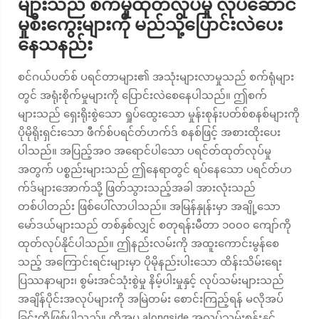
များသည် စက်မှုထုတ်လုပ်မှု လုပ်ဆောင်
မှုစီးကွေးများကို မည်သို့ပြောင်းလဲပေး
နေသနည်း
စင်ဂယ်ပတ်စ် ပရင်တာများ၏ အသုံးများလာမှုသည် စက်ရုံများ
တွင် အရုံးစိုက်မှုများကို ပြောင်းလဲစေနေပါသည်။ ဤစက်
များသည် ရှေးရိုးစွဲသော ရှုပ်ထွေးသော မှုန်းစုန်းပတ်စ်စနစ်များကို
ပိုမိုရိုးရှင်းသော ဖီက်စ်ပရင်တ်ဟက်ဒ် စနစ်ဖြင့် အစားထိုးပေး
ပါသည်။ အပြည့်အဝ အရောင်ပါသော ပရင်တ်ထုတ်လုပ်မှု
အတွက် ပစ္စည်းများသည် ဤနေရာတွင် ရပ်နေသော ပရင်တ်ဟ
က်ဒ်များအောက်သို့ ဖြတ်သွားသည့်အခါ အားလုံးသည်
တစ်ပါတည်း ဖြစ်ပေါ်လာပါသည်။ အမြန်နှုန်းမှာ အချို့သော
မော်ဒယ်များသည် တစ်နှစ်လျှင် စတုရန်းမီတာ ၁၀၀၀ ကျော်ကို
ထုတ်လုပ်နိုင်ပါသည်။ ဤနည်းလမ်းကို အထူးကောင်းမွန်စေ
သည့် အကြောင်းရင်းများမှာ ပိုမိုနည်းပါးသော ထိန်းသိမ်းရေး
ပြဿနာများ၊ စွမ်းအင်သုံးစွဲမှု နိမ့်ပါးမှုနှင့် လုပ်သမ်းများသည်
အချိန်ပိုင်းအလုပ်များကို အမြဲတမ်း စောင်းကြည့်ရန် မလိုအပ်
ခြင်းတို့ဖြစ်ပါသည်။ ထို့အပ alongside အလုပ်သမ်းစုန်းနှင့်