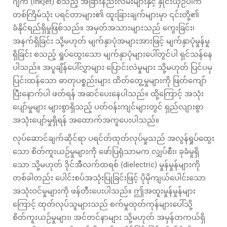
ဂျက် (inkjet) စသည့် အခြားနည်းလမ်းများနှင့် နှိုင်းယှဉ်ပါက
တစ်ကြိမ်သုံး ပရင်တာများ၏ ထူးခြားချက်များမှာ ၎င်းတို့၏
ခံနိုင်ရည်ရှိမှုဖြစ်သည်။ အမှတ်အသားများသည် ကွေးခြင်း၊
အနက်ရှိခြင်း သို့မဟုတ် မျက်နှာပုံအများအားဖြင့် မျက်နှာပုံမှုန်မှု
ရှိခြင်း စသည့် ရှုပ်ထွေးသော မျက်နှာပုံများပေါ်တွင်ပါ ရှင်သန်နေ
ပါသည်။ အပူချိန်ပေါ်လွှာများ ပြောင်းလဲမှုများ သို့မဟုတ် ပြင်ပမှ
ပြင်းထန်သော ဓာတုပစ္စည်းများ ထိတ်တွေ့မှုများကို ဖြတ်ကျော်
ပြီးနောက်ပါ ဖတ်ရန် အဆင်ပေးနေပါသည်။ ထို့ကြောင့် အသုံး
ပျော်မှုများ များစွာရှိသည့် ပတ်ဝန်းကျင်များတွင် ရှည်လျားစွာ
အသုံးပျော်မှုရှိရန် အထောက်အကူပေးပါသည်။
လုပ်ဆောင်ချက်ဆိုင်ရာ ပရင်တ်ထုတ်လုပ်မှုသည် အလွန်ရှုပ်ထွေး
သော စိတ်ကူးယဉ်မှုများကို ဖော်ပြရုံသာမက လျှပ်စီး၊ ခုခံမှုရှိ
သော သို့မဟုတ် ဒိုင်အီလက်ထရစ် (dielectric) မှုန်မှုန်များကို
တစ်ခါတည်း ပေါင်းစပ်အသုံးပြုခြင်းဖြင့် ပိုမိုကျယ်ပေါင်းသော
အသုံးဝင်မှုများကို ဖန်တီးပေးပါသည်။ ဤအထူးမှုန်မှုန်များ
ကြောင့် ထုတ်လုပ်သူများသည် စက်မှုထုတ်ကုန်များပေါ်သို့
စိတ်ကူးယဉ်မှုများ၊ အင်တင်နာများ သို့မဟုတ် အမှန်တကယ်ရှိ