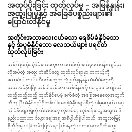
အထုပ်ပိုးခြင်း ထုတ်လုပ်မှု – အမြန်နှုန်း၊
အထူးပြုမှုနှင့် အခြေခံပစ္စည်းများ၏
ပြောင်းလဲနိုင်မှု
အတိုင်းအတာသေးငယ်သော ရေစိမ်ခံနိုင်သော
နှင့် အပူခံနိုင်သော လေဘယ်များ ပရင်တ်
ထုတ်လုပ်ခြင်း
တစ်ကြိမ်သုံး ပုံနှိပ်စက်တွေဟာ ခက်ခဲတဲ့ စက်မှုပတ်ဝန်းကျင်မှာ
လိုအပ်တဲ့ အထူး တံဆိပ်တွေ ထုတ်လုပ်ရာမှာ တကယ့်ကို
ကောင်းပါတယ်။ ဒီစက်တွေက အံ့ဖွယ်နှုန်းနဲ့ တံဆိပ်တွေကို
ထုတ်လုပ်နိုင်ပြီး တစ်ခါတစ်လေ တစ်မိနစ်ကို ပေ ၃၀၀ ကျော်ထိ
တည့်တည့်တည့် ထုတ်နိုင်ပေမဲ့ ခက်ခဲတဲ့ အခြေအနေတွေအတွက်
တိကျပြီး ခံနိုင်ရည်ရှိတုန်းပါ။ ရေနဲ့ခံနိုင်ရည်ရှိတဲ့ ဒါမှမဟုတ် အပူ
ကို ခံနိုင်ရည်ရှိတဲ့ တံဆိပ်တွေ လိုအပ်တဲ့ လုပ်ငန်းတွေအတွက် ဒီ
နည်းပညာဟာ စီးပွားရေးအရ အဓိပ္ပါယ်ရှိပါတယ်၊ အထူးသဖြင့်
စိုထိုင်းမှု အမြဲတမ်း ပြဿနာဖြစ်နေတဲ့ အစားအစာအိတ်တွေ၊