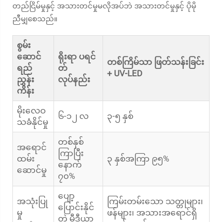
တည်ငြိမ်မှုနှင့် အသားတင်မှုမလိုအပ်ဘဲ အသားတင်မှုနှင့် ပိုမို
ညီမျှစေသည်။
စွမ်း
ဆောင်
ရိုးရာ ပရင်
တစ်ကြိမ်သာ ဖြတ်သန်းခြင်း
ရည်
တ်
+ UV-LED
ညွှန်း
လုပ်နည်း
ကိန်း
မိုးလေဝ
၆-၁၂ လ
၃-၅ နှစ်
သခံနိုင်မှု
တစ်နှစ်
အရောင်
ကြာပြီး
ထမ်း
၃ နှစ်အကြာ ၉၅%
နောက်
ဆောင်မှု
၇၀%
ပျော့
အသုံးပြု
ကြမ်းတမ်းသော သတ္တုများ၊
ပြောင်းနိုင်
မှု
ဖန်များ၊ အသားအရောင်ရှိ
တဲ့ မီဒီယာ