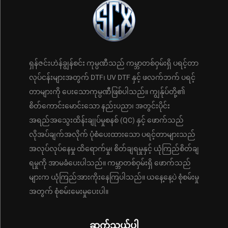
ရှန်ဇင်းဟဲန်ချွန်စင်း ကုမ္ပဏီသည် ကမ္ဘာတစ်ဝှမ်းရှိ ပရင့်တာ
လုပ်ငန်းများအတွက် DTF၊ UV DTF နှင့် ဖလက်ဘက် ပရင့်
တာများကို ပေးသောကုမ္ပဏီဖြစ်ပါသည်။ ကျွန်ုပ်တို့၏
စိတ်ကောင်းမောင်းသော နည်းပညာ၊ အတွင်းပိုင်း
အရည်အသွေးထိန်းချုပ်မှုစနစ် (QC) နှင့် ဖောက်သည်
လိုအပ်ချက်အလိုက် ပုံစံပေးထားသော ပရင့်တာများသည်
အလုပ်လုပ်နေမှု ထိရောက်မှု၊ စိတ်ချရမှုနှင့် ယုံကြည်စိတ်ချ
ရမှုကို အာမခံပေးပါသည်။ ကမ္ဘာတစ်ဝှမ်းရှိ ဖောက်သည်
များက ယုံကြည်အားကိုးနေကြပါသည်။ ယနေ့နေ့ပဲ စုံစမ်းမှု
အတွက် စုံစမ်းမေးမှုပေးပါ။
ဆက်သွယ်ပါ