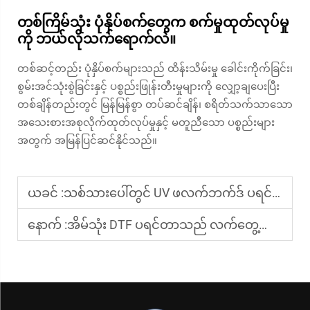
တစ်ကြိမ်သုံး ပုံနှိပ်စက်တွေက စက်မှုထုတ်လုပ်မှု
ကို ဘယ်လိုသက်ရောက်လဲ။
တစ်ဆင့်တည်း ပုံနှိပ်စက်များသည် ထိန်းသိမ်းမှု ခေါင်းကိုက်ခြင်း၊
စွမ်းအင်သုံးစွဲခြင်းနှင့် ပစ္စည်းဖြုန်းတီးမှုများကို လျှော့ချပေးပြီး
တစ်ချိန်တည်းတွင် မြန်မြန်စွာ တပ်ဆင်ချိန်၊ စရိတ်သက်သာသော
အသေးစားအစုလိုက်ထုတ်လုပ်မှုနှင့် မတူညီသော ပစ္စည်းများ
အတွက် အမြန်ပြင်ဆင်နိုင်သည်။
ယခင် :
သစ်သားပေါ်တွင် UV ဖလက်ဘက်ဒ် ပရင်တ်ထုတ်လုပ်ခြင်းအတွက် အကောင်းဆုံး လုပ်ဆောင်နည်းများ
နောက် :
အိမ်သုံး DTF ပရင်တာသည် လက်တွေ့ကျပါသလား။