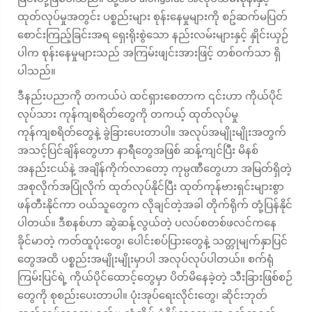
ထုတ်လုပ်မှုအတွင်း ပစ္စည်းများ စုန်းနေမှုများကို စဥ်ဆက်မပြတ်
စောင်းကြည့်ခြင်းအရ ရှေးရိုးစွဲသော နည်းလမ်းများနှင့် နှိုင်းယှဉ်
ပါက စုန်းနေမှုများသည် အကြမ်းဖျင်းအားဖြင့် တစ်ဝက်သာ ရှိ
ပါသည်။
ဒီနည်းပညာကို တကယ်ပဲ ထင်ရှားစေတာက ၎င်းဟာ ကိုယ်ပိုင်
လုပ်သား ကုန်ကျစရိတ်တွေကို တကယ့် ထုတ်လုပ်မှု
ကုန်ကျစရိတ်တွေနဲ့ ခွဲခြားပေးတာပါ။ အလုပ်အမျိုးမျိုးအတွက်
အသင့်ပြင်ချိန်တွေဟာ နာရီတွေအဖြစ် ဆန့်ကျင်ပြီး မိနစ်
အနည်းငယ်နဲ့ အချိန်ကိုက်လာတော့ ကုမ္ပဏီတွေဟာ အမြတ်ရှိတဲ့
အစုလိုက်အပြုံလိုက် ထုတ်လုပ်နိုင်ပြီး ထုတ်ကုန်ဗားရှင်းများစွာ
ဖန်တီးနိုင်ကာ ဝယ်သူတွေက လိုချင်တဲ့အခါ တိုက်ရိုက် တုံ့ပြန်နိုင်
ပါတယ်။ ဒီစနစ်ဟာ ဆွဲဆန့်လွယ်တဲ့ ပလပ်စတစ်ဖလင်ကနေ
ခိုင်မာတဲ့ ကတ်ထူပုံးတွေ၊ ပေါင်းစပ်ပြားတွေနဲ့ သတ္တုမျက်နှာပြင်
တွေအထိ ပစ္စည်းအမျိုးမျိုးမှာပါ အလုပ်လုပ်ပါတယ်။ စက်ရုံ
ကြမ်းပြင်ရဲ့ ကိုယ်ပိုင်ထောင့်တွေမှာ ပိတ်မိနေခဲ့တဲ့ သီးခြားဖြစ်စဉ်
တွေကို စုစည်းပေးတာပါ။ ပုံးအုပ်ရေးလိုင်းတွေ၊ ဆိုင်းဘုတ်