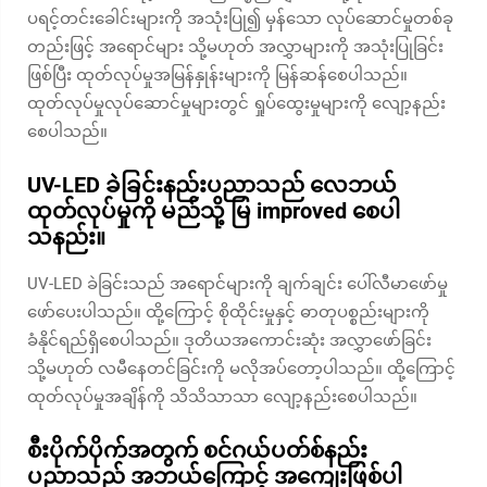
ပရင့်တင်းခေါင်းများကို အသုံးပြု၍ မှန်သော လုပ်ဆောင်မှုတစ်ခု
တည်းဖြင့် အရောင်များ သို့မဟုတ် အလွှာများကို အသုံးပြုခြင်း
ဖြစ်ပြီး ထုတ်လုပ်မှုအမြန်နှုန်းများကို မြန်ဆန်စေပါသည်။
ထုတ်လုပ်မှုလုပ်ဆောင်မှုများတွင် ရှုပ်ထွေးမှုများကို လျော့နည်း
စေပါသည်။
UV-LED ခဲခြင်းနည်းပညာသည် လေဘယ်
ထုတ်လုပ်မှုကို မည်သို့ မြ improved စေပါ
သနည်း။
UV-LED ခဲခြင်းသည် အရောင်များကို ချက်ချင်း ပေါ်လီမာဖော်မှု
ဖော်ပေးပါသည်။ ထို့ကြောင့် စိုထိုင်းမှုနှင့် ဓာတုပစ္စည်းများကို
ခံနိုင်ရည်ရှိစေပါသည်။ ဒုတိယအကောင်းဆုံး အလွှာဖော်ခြင်း
သို့မဟုတ် လမီနေတင်ခြင်းကို မလိုအပ်တော့ပါသည်။ ထို့ကြောင့်
ထုတ်လုပ်မှုအချိန်ကို သိသိသာသာ လျော့နည်းစေပါသည်။
စီးပိုက်ပိုက်အတွက် စင်ဂယ်ပတ်စ်နည်း
ပညာသည် အဘယ်ကြောင့် အကျေးဖြစ်ပါ