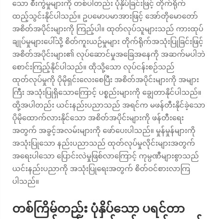
သော စီးကွဲမှုများကို တစ်ပါတည်း ပုံနှိပ်ခြင်းဖြင့် တိုက်ရိုက်
ထည့်သွင်းနိုင်ပါသည်။ ဥပမောပမာအားဖြင့် အော်တိုမောတော်
အစိတ်အပိုင်းများကို ကြည့်ပါ။ ထုတ်လုပ်သူများသည် ကားထုပ်
ချုပ်မှုများပေါ်သို့ စိတ်ကူးယဉ်မှုများ တိုက်ရိုက်အသုံးပြုခြင်းဖြင့်
အစိတ်အပိုင်းများ၏ လုပ်ဆောင်မှုအခြေအနေကို အဆက်မပါဘဲ
စောင်းကြည့်နိုင်ပါသည်။ ထိုသို့သော လုပ်ငန်းစဉ်သည်
ထုတ်လုပ်မှုကို ပိုမိုရှင်းလေးစေပြီး အစိတ်အပိုင်းများကို အများ
ကြီး အသုံးပြုရှိသောကြောင့် ပစ္စည်းများကို ချွေတာနိုင်ပါသည်။
ထို့အပါတည်း ယင်းနည်းပညာသည် အရင်က မဖန်တီးနိုင်ခဲ့သော
ပိုမိုထောက်လားနိုင်သော အစိတ်အပိုင်းများကို ဖန်တီးရေး
အတွက် အခွင့်အလမ်းများကို ဖော်ပေးပါသည်။ မှုန်မှုန်များကို
အသုံးပြုသော နည်းပညာသည် ထုတ်လုပ်မှုလိုင်းများအတွက်
အရေးပါသော ပြောင်းလဲမှုဖြစ်လာကြောင့် ကုမ္ပဏီများစွာသည်
ယင်းနည်းပညာကို အသုံးပြုရေးအတွက် စိတ်ဝင်စားလာကြ
ပါသည်။
တစ်ကြိမ်တည်း ပုံနှိပ်သော ပရင်တာ