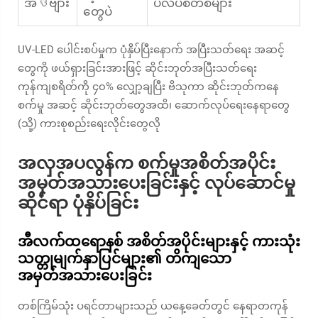
အওဗျား
ပလပ်စတစ်များ
တွေပဲ
UV-LED ပေါင်းစပ်မှုက ပုံနှိပ်ပြီးနောက် အပြီးသတ်ရေး အဆင့်
တွေကို ဖယ်ရှားခြင်းအားဖြင့် ဆိုင်းဘုတ်အပြီးသတ်ရေး
ကုန်ကျစရိတ်ကို ၄၀% လျှော့ချပြီး ဗိသုကာ ဆိုင်းဘုတ်ကနေ
စက်မှု အဆင့် ဆိုင်းဘုတ်တွေအထိ၊ ဆောက်လုပ်ရေးနေရာတွေ
(သို့) ကားစုစည်းရေးလိုင်းတွေလို
အလှအပလွန်က စက်မှုအစိတ်အပိုင်း
အမှတ်အသားပေးခြင်းနှင့် လုပ်ဆောင်မှု
ဆိုင်ရာ ပုံနှိပ်ခြင်း
အီလက်ထရောနစ် အစိတ်အပိုင်းများနှင့် ကားသုံး
သတ္တုမျက်နှာပြင်များ၏ တိကျသော
အမှတ်အသားပေးခြင်း
တစ်ကြိမ်သုံး ပရင်တာများသည် ယနေ့ခေတ်တွင် နေရာတကုန်