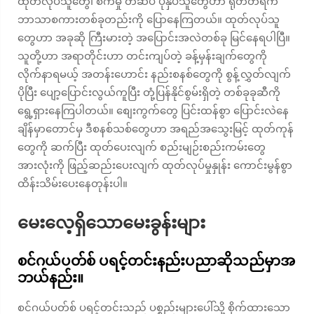
ထုတ်လုပ်သူတွေ၊ စက်မှု တံဆိပ် ပုံနှိပ်သူတွေဟာ ရုတ်တရက်
ဘာသာစကားတစ်ခုတည်းကို ပြောနေကြတယ်။ ထုတ်လုပ်သူ
တွေဟာ အခုဆို ကြီးမားတဲ့ အပြောင်းအလဲတစ်ခု မြင်နေရပါပြီ။
သူတို့ဟာ အရာတိုင်းဟာ တင်းကျပ်တဲ့ ခန့်မှန်းချက်တွေကို
လိုက်နာရမယ့် အတန်းဟောင်း နည်းစနစ်တွေကို စွန့်လွှတ်လျက်
ပိုပြီး ပျော့ပြောင်းလွယ်ကူပြီး တုံ့ပြန်နိုင်စွမ်းရှိတဲ့ တစ်ခုခုဆီကို
ရွေ့ရှားနေကြပါတယ်။ စျေးကွက်တွေ ပြင်းထန်စွာ ပြောင်းလဲနေ
ချိန်မှာတောင်မှ ဒီစနစ်သစ်တွေဟာ အရည်အသွေးမြင့် ထုတ်ကုန်
တွေကို ဆက်ပြီး ထုတ်ပေးလျက် စည်းမျဉ်းစည်းကမ်းတွေ
အားလုံးကို ဖြည့်ဆည်းပေးလျက် ထုတ်လုပ်မှုနှုန်း ကောင်းမွန်စွာ
ထိန်းသိမ်းပေးနေတုန်းပါ။
မေးလေ့ရှိသောမေးခွန်းများ
စင်ဂယ်ပတ်စ် ပရင့်တင်းနည်းပညာဆိုသည်မှာအ
ဘယ်နည်း။
စင်ဂယ်ပတ်စ် ပရင့်တင်းသည် ပစ္စည်းများပေါ်သို့ စိုက်ထားသော