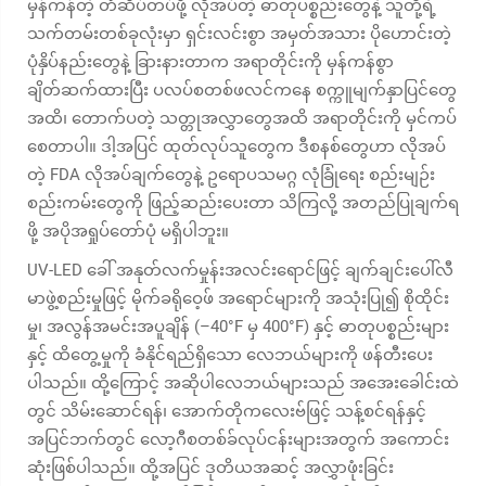
မှန်ကန်တဲ့ တံဆိပ်တပ်ဖို့ လိုအပ်တဲ့ ဓာတုပစ္စည်းတွေနဲ့ သူတို့ရဲ့
သက်တမ်းတစ်ခုလုံးမှာ ရှင်းလင်းစွာ အမှတ်အသား ပိုဟောင်းတဲ့
ပုံနှိပ်နည်းတွေနဲ့ ခြားနားတာက အရာတိုင်းကို မှန်ကန်စွာ
ချိတ်ဆက်ထားပြီး ပလပ်စတစ်ဖလင်ကနေ စက္ကူမျက်နှာပြင်တွေ
အထိ၊ တောက်ပတဲ့ သတ္တုအလွှာတွေအထိ အရာတိုင်းကို မှင်ကပ်
စေတာပါ။ ဒါ့အပြင် ထုတ်လုပ်သူတွေက ဒီစနစ်တွေဟာ လိုအပ်
တဲ့ FDA လိုအပ်ချက်တွေနဲ့ ဥရောပသမဂ္ဂ လုံခြုံရေး စည်းမျဉ်း
စည်းကမ်းတွေကို ဖြည့်ဆည်းပေးတာ သိကြလို့ အတည်ပြုချက်ရ
ဖို့ အပိုအရှုပ်တော်ပုံ မရှိပါဘူး။
UV-LED ခေါ် အနုတ်လက်မှုန်းအလင်းရောင်ဖြင့် ချက်ချင်းပေါ်လီ
မာဖွဲ့စည်းမှုဖြင့် မိုက်ခရိုဝေ့ဖ် အရောင်များကို အသုံးပြု၍ စိုထိုင်း
မှု၊ အလွန်အမင်းအပူချိန် (–40°F မှ 400°F) နှင့် ဓာတုပစ္စည်းများ
နှင့် ထိတွေ့မှုကို ခံနိုင်ရည်ရှိသော လေဘယ်များကို ဖန်တီးပေး
ပါသည်။ ထို့ကြောင့် အဆိုပါလေဘယ်များသည် အအေးခေါင်းထဲ
တွင် သိမ်းဆောင်ရန်၊ အောက်တိုကလေးဗ်ဖြင့် သန့်စင်ရန်နှင့်
အပြင်ဘက်တွင် လော့ဂီစတစ်ခ်လုပ်ငန်းများအတွက် အကောင်း
ဆုံးဖြစ်ပါသည်။ ထို့အပြင် ဒုတိယအဆင့် အလွှာဖုံးခြင်း