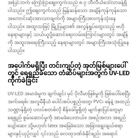
အပြင်ဘက် ကြော်ငြာဈေးကွက်သည် ၈.၇ ဘီလီယံဒေါ်လာခန့်ရှိ
ပါသည်။ ဤဈေးကွက်သည် မြန်ဆန်သော အချိန်ကုန်ကုန်သော
အကောင်းဆုံးအားသာချက်ကို အများကြီးအားကုန်သုံးနေ
ပါသည်။ အထူးသဖြင့် မြို့ပြများ၏ အလွန်ရှုပ်ထွေးသည့် ဗဟို
နေရာများနှင့် သယ်ယူပို့ဆောင်ရေးလမ်းကြောင်းများတွင် အချိန်
ကို အထူးအရေးကြီးသည့် နေရာများတွင် အများကြီးအသုံးပြုနေ
ပါသည်။
အပေါက်မရှိပြီး တင်းကျပ်တဲ့ အုတ်မြစ်များပေါ်
တွင် ရေရှည်ခံသော တံဆိပ်များအတွက် UV-LED
ကိုက်ခဲခြင်း
UV-LED အမာခံမှုက ချက်ချင်း မှင် ပိုလီမာဖြစ်မှုကို ဖြစ်ပေါ်စေပြီး
အက်ခရစ်၊ အလူမီနီယံ ပေါင်းစပ်ပစ္စည်းတွေ၊ PVC၊ ဖန်နဲ့ အထည်
သဏ္ဌာန်ရှိတဲ့ ပလပ်စတစ်လို စိန်ခေါ်မှုရှိတဲ့ မျက်နှာပြင်တွေမှာ
ရေရှည် စွမ်းဆောင်မှုကို အာမခံပေးတယ်။ အစဉ်အလာ အရည်
ပျော်ဆေး သို့မဟုတ် latex အခြေခံသော အခြားရွေးချယ်စရာ
များနှင့်ယှဉ်လျှင် ၎င်းသည် လေထုဒဏ်ခံနိုင်ရည်၊ အရောင်