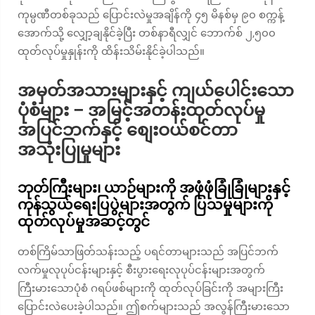
ကုမ္ပဏီတစ်ခုသည် ပြောင်းလဲမှုအချိန်ကို ၄၅ မိနစ်မှ ၉၀ စက္ကန့်
အောက်သို့ လျှော့ချနိုင်ခဲ့ပြီး တစ်နာရီလျှင် ဘောက်စ် ၂,၅၀၀
ထုတ်လုပ်မှုနှုန်းကို ထိန်းသိမ်းနိုင်ခဲ့ပါသည်။
အမှတ်အသားများနှင့် ကျယ်ပေါင်းသော
ပုံစံများ – အမြင့်အတန်းထုတ်လုပ်မှု
အပြင်ဘက်နှင့် စျေးဝယ်စင်တာ
အသုံးပြုမှုများ
ဘုတ်ကြီးများ၊ ယာဉ်များကို အဖုံဖုံခြုံခြုံများနှင့်
ကုန်သွယ်ရေးပြပွဲများအတွက် ပြသမှုများကို
ထုတ်လုပ်မှုအဆင့်တွင်
တစ်ကြိမ်သာဖြတ်သန်းသည့် ပရင်တာများသည် အပြင်ဘက်
လက်မှုလုပုပ်ငန်းများနှင့် စီးပွားရေးလုပုပ်ငန်းများအတွက်
ကြီးမားသောပုံစံ ဂရပ်ဖစ်များကို ထုတ်လုပ်ခြင်းကို အများကြီး
ပြောင်းလဲပေးခဲ့ပါသည်။ ဤစက်များသည် အလွန်ကြီးမားသော