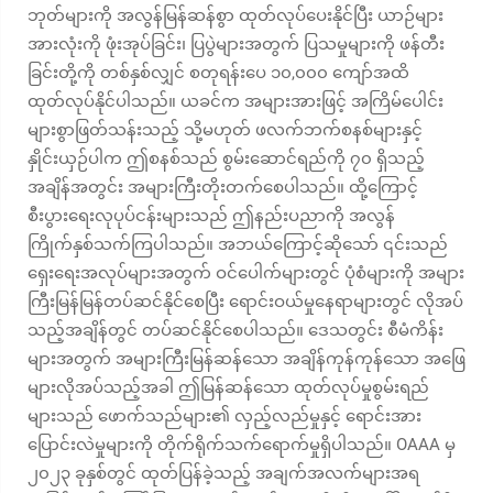
ဘုတ်များကို အလွန်မြန်ဆန်စွာ ထုတ်လုပ်ပေးနိုင်ပြီး ယာဉ်များ
အားလုံးကို ဖုံးအုပ်ခြင်း၊ ပြပွဲများအတွက် ပြသမှုများကို ဖန်တီး
ခြင်းတို့ကို တစ်နှစ်လျှင် စတုရန်းပေ ၁၀,၀၀၀ ကျော်အထိ
ထုတ်လုပ်နိုင်ပါသည်။ ယခင်က အများအားဖြင့် အကြိမ်ပေါင်း
များစွာဖြတ်သန်းသည့် သို့မဟုတ် ဖလက်ဘက်စနစ်များနှင့်
နှိုင်းယှဉ်ပါက ဤစနစ်သည် စွမ်းဆောင်ရည်ကို ၇၀ ရှိသည့်
အချိန်အတွင်း အများကြီးတိုးတက်စေပါသည်။ ထို့ကြောင့်
စီးပွားရေးလုပုပ်ငန်းများသည် ဤနည်းပညာကို အလွန်
ကြိုက်နှစ်သက်ကြပါသည်။ အဘယ်ကြောင့်ဆိုသော် ၎င်းသည်
ရှေးရေးအလုပ်များအတွက် ဝင်ပေါက်များတွင် ပုံစံများကို အများ
ကြီးမြန်မြန်တပ်ဆင်နိုင်စေပြီး ရောင်းဝယ်မှုနေရာများတွင် လိုအပ်
သည့်အချိန်တွင် တပ်ဆင်နိုင်စေပါသည်။ ဒေသတွင်း စီမံကိန်း
များအတွက် အများကြီးမြန်ဆန်သော အချိန်ကုန်ကုန်သော အဖြေ
များလိုအပ်သည့်အခါ ဤမြန်ဆန်သော ထုတ်လုပ်မှုစွမ်းရည်
များသည် ဖောက်သည်များ၏ လှည့်လည်မှုနှင့် ရောင်းအား
ပြောင်းလဲမှုများကို တိုက်ရိုက်သက်ရောက်မှုရှိပါသည်။ OAAA မှ
၂၀၂၃ ခုနှစ်တွင် ထုတ်ပြန်ခဲ့သည့် အချက်အလက်များအရ