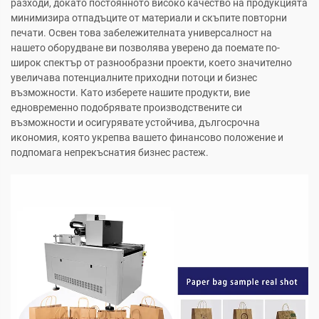
разходи, докато постоянното високо качество на продукцията
минимизира отпадъците от материали и скъпите повторни
печати. Освен това забележителната универсалност на
нашето оборудване ви позволява уверено да поемате по-
широк спектър от разнообразни проекти, което значително
увеличава потенциалните приходни потоци и бизнес
възможности. Като изберете нашите продукти, вие
едновременно подобрявате производствените си
възможности и осигурявате устойчива, дългосрочна
икономия, която укрепва вашето финансово положение и
подпомага непрекъснатия бизнес растеж.