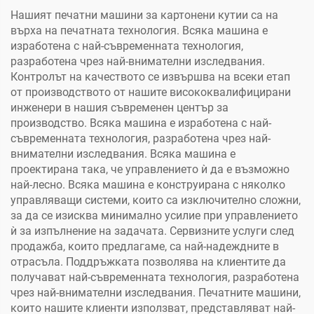
дънки, чорапи
Нашият печатни машини за картонени кутии са на
върха на печатната технология. Всяка машина е
изработена с най-съвременната технология,
разработена чрез най-внимателни изследвания.
Контролът на качеството се извършва на всеки етап
от производството от нашите висококвалифицирани
инженери в нашия съвременен център за
производство. Всяка машина е изработена с най-
съвременната технология, разработена чрез най-
внимателни изследвания. Всяка машина е
проектирана така, че управлението ѝ да е възможно
най-лесно. Всяка машина е конструирана с няколко
управляващи системи, които са изключително сложни,
за да се изисква минимално усилие при управлението
ѝ за изпълнение на задачата. Сервизните услуги след
продажба, които предлагаме, са най-надеждните в
отрасъла. Поддръжката позволява на клиентите да
получават най-съвременната технология, разработена
чрез най-внимателни изследвания. Печатните машини,
които нашите клиенти използват, представляват най-