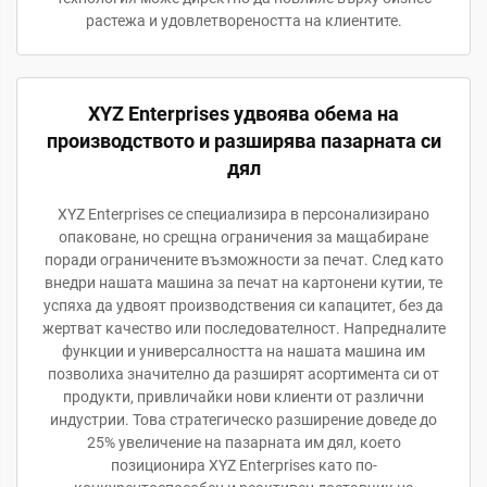
растежа и удовлетвореността на клиентите.
XYZ Enterprises удвоява обема на
производството и разширява пазарната си
дял
XYZ Enterprises се специализира в персонализирано
опаковане, но срещна ограничения за мащабиране
поради ограничените възможности за печат. След като
внедри нашата машина за печат на картонени кутии, те
успяха да удвоят производствения си капацитет, без да
жертват качество или последователност. Напредналите
функции и универсалността на нашата машина им
позволиха значително да разширят асортимента си от
продукти, привличайки нови клиенти от различни
индустрии. Това стратегическо разширение доведе до
25% увеличение на пазарната им дял, което
позиционира XYZ Enterprises като по-