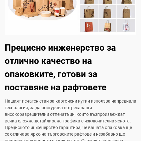
Прецисно инженерство за
отлично качество на
опаковките, готови за
поставяне на рафтовете
Нашият печатен стан за картонени кутии използва напреднала
технология, за да осигурява потресаващи
високоразрешителни отпечатъци, които възпроизвеждат
всяка сложна детайлирана графика с изключителна яснота.
Прецисното инженерство гарантира, че вашата опаковка ще
се отличава ярко на търговските рафтове и незабавно ще
привлича вниманието на клиентите. Сложният мастилен