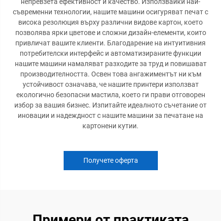
непревзета ефективност и качество. Използвайки най-
съвременни технологии, нашите машини осигуряват печат с
висока резолюция върху различни видове картон, което
позволява ярки цветове и сложни дизайн-елементи, които
привличат вашите клиенти. Благодарение на интуитивния
потребителски интерфейс и автоматизираните функции
нашите машини намаляват разходите за труд и повишават
производителността. Освен това ангажиментът ни към
устойчивост означава, че нашите принтери използват
екологично безопасни мастила, което ги прави отговорен
избор за вашия бизнес. Изпитайте идеалното съчетание от
иновации и надеждност с нашите машини за печатане на
картонени кутии.
Получете оферта
Примери от практиката