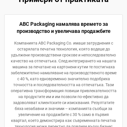
ABC Packaging намалява времето за
производство и увеличава продажбите
Компанията ABC Packaging Co. имаше затруднения с
остарялата печатна технология, която водеше до
удължени производствени срокове и непоследователно
качество на отпечатъка. След интегрирането на нашата
машина за печатане на картонени кутии те постигнаха
забележително намаляване на производственото време
с 40 %, като едновременно значително подобриха
точността и последователността на отпечатъка. Тази
оперативна трансформация повиши привлекателността
на продуктите им и им позволи по-ефективно да
задоволяват клиентските си изисквания. Резултатите
бяха незабавни и значими – компанията съобщи за
увеличение на продажбите с 30 % само в първия
квартал, което демонстрира как съвременната печатна
технология може директно да повлияе върху бизнес