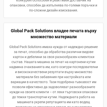
конкурентоспособен и реактивен доставчик на
опаковки, способен да изпълнява по-големи поръчки и
по-сложни дизайн изисквания.
Global Pack Solutions владее печата върху
множество материали
Global Pack Solutions имаха нужда от надеждно решение
за печат, способно да обработва различни видове
картон и дебелини за своя разнообразен клиентски
състав. Нашата машина за печат на картонени кутии
надмина очакванията им, като осигури последователни
и висококачествени резултати върху множество
материали без забавяния при настройката или
вариации в качеството. Тази подобрена гъвкавост им
позволи ефективно да задоволяват разнообразните
нужди на своите клиенти – от леки търговски опаковки
до тежки транспортни кутии. Надеждната работа на
машината укрепи репутацията им като водещ
доставчик на опаковки в отрасъла и им осигури