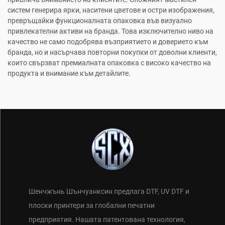
систем генерира ярки, наситени цветове и остри изображения,
превръщайки функционалната опаковка във визуално
привлекателни активи на бранда. Това изключително ниво на
качество не само подобрява възприятието и доверието към
бранда, но и насърчава повторни покупки от доволни клиенти,
които свързват премиалната опаковка с високо качество на
продукта и внимание към детайлите.
Шенчжънь Шънчуанксин предлага DTF, UV DTF и
плоски принтери за глобални печатни
предприятия. Нашата патентована технология,