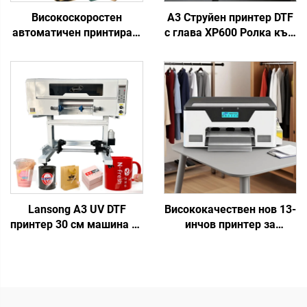
Високоскоростен
A3 Струйен принтер DTF
автоматичен принтиращ
с глава XP600 Ролка към
прес за хартиени чаши,
ролка Машина за печат
гофрирана хартия,
върху тениски DIY
картон, кутии за пица,
Розови комплекти DTF за
тоалетна хартия, крафт
термопренос върху
хартия
дрехи
Lansong A3 UV DTF
Висококачествен нов 13-
принтер 30 см машина за
инчов принтер за
печат на трансфер
топлинен трансфер A3 с
етикети кристален
струйно отпечатване
етикет принтер всичко в
XP600, автоматично
едно ролка към ролка с
отпечатване върху
ламинатор
тениски, шапки, обувки,