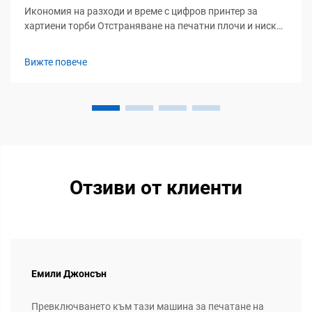
Икономия на разходи и време с цифров принтер за
хартиени торби Отстраняване на печатни плочи и ниски
минимални количества за поръчка позволяват
рентабилно производство на малки серии Цифровото
Вижте повече
печатане отстранява скъпите персонализирани печатни
плочи, които преди струваха стотици единици за всяка...
Отзиви от клиенти
Емили Джонсън
Превключването към тази машина за печатане на