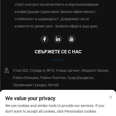
строг контрол на качеството и персонализирани
конфигурации гарантират висока ефективност,
стабилност и надеждност. Доверяват ни се
клиенти по целия свят. Заявете оферта още днес.
СВЪРЖЕТЕ СЕ С НАС
Стая 202, Сграда А, №10, Улица Цичанг, Общност Баоан,
Район Юаншан, Район Лонгган, Град Шънджън,
Провинция Гуандун, Китай
+86-18214652676
We value your privacy
We use cookies and similar tools to provide our services. If you
[email protected]
don't want to accept all cookies, click Personalize cookies.