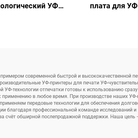
нологический УФ-
плата для УФ
нтер цифровой с
принтера с черни
днопроходной
цифровой стру
тью, пластиковый
принтер
кет, подарочный
однопроходного т
ет, пластиковая
печатающей гол
коробка,
I3200-U1
дожествическая
я примером современной быстрой и высококачественной пе
производительные УФ-принтеры для печати УФ-чувствитель
мага, брошюра,
ой УФ-технологии отпечатки готовы к использованию сразу
журнал,
к применению в любое время. При производстве наших УФ-
 применяем передовые технологии для обеспечения долго
проходная печать
ии благодаря профессиональной команде исследований и 
 за счёт обширной послепродажной поддержки. Наша цель