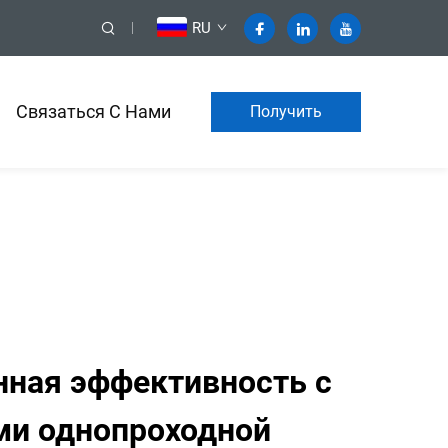
RU
Связаться С Нами
Получить
коммерческое
предложение
нная эффективность с
ми однопроходной