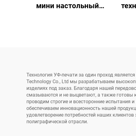
мини настольный
тех
принтер с подачей 40
при
см Однопроходный
о
принтер Сделай сам
печа
Рождественский
па
подарок Печать на
пак
бумажных пакетах,
кофейных чашках,
ху
Технология УФ-печати за один проход являетс
Technology Co., Ltd мы разрабатываем высоко
открытках
бу
изделиях под заказ. Благодаря нашей передов
смазываются и не выцветают, а также готовы 
проводим строгие и всесторонние испытания и
одно
обеспечиваем инновационность нашей продукц
удовлетворение потребностей наших клиентов
полиграфической отрасли.