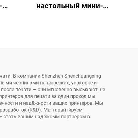
-
настольный мини-
лами,
цифровой принтер
йный
однопроходного типа,
печать на кружках,
ипа с
вентиляторах,
овкой
кофейных чашках,
бумажных пакетах,
бумажных полотенцах,
чати. В компании Shenzhen Shenchuangxing
ными чернилами на вывесках, упаковке и
крафт-бумаге
 после печати — они мгновенно высыхают, не
принтеров для печати за один проход мы
вечности и надёжности ваших принтеров. Мы
разработок (R&D). Мы гарантируем
 — стать вашим надёжным партнёром в