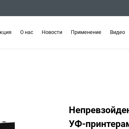
кция
О нас
Новости
Применение
Видео
Непревзойде
УФ-принтера