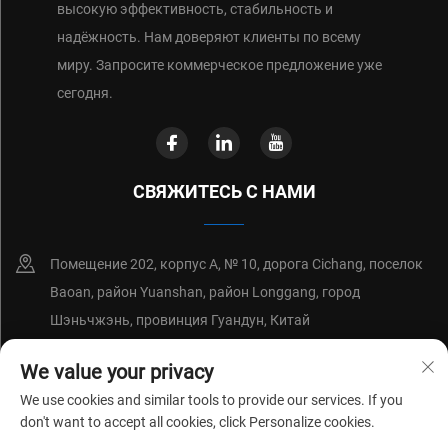
высокую эффективность, стабильность и
надёжность. Нам доверяют клиенты по всему
миру. Запросите коммерческое предложение уже
сегодня.
СВЯЖИТЕСЬ С НАМИ
Помещение 202, корпус А, № 10, дорога Cichang, поселок
Baoan, район Yuanshan, район Longgang, город
Шэньчжэнь, провинция Гуандун, Китай
+86-18214652676
We value your privacy
We use cookies and similar tools to provide our services. If you
[email protected]
don't want to accept all cookies, click Personalize cookies.