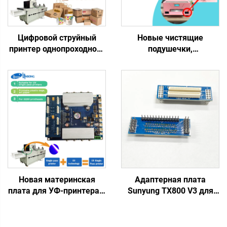
Цифровой струйный
Новые чистящие
принтер однопроходного
подушечки,
типа, материнская плата
впитывающие пластины
HP формата A4, для
для печатающих головок
печати на пакетах,
Xp600, Tx800, верхняя
чашках, веерах,
крышка, впитывающая
однопроходная плата
чернила, для магазинов
975/972/973/974, водные
экосольвентной/DTF/УФ-
чернила
печати
Новая материнская
Адаптерная плата
плата для УФ-принтера с
Sunyung TX800 V3 для
чернилами, цифровой
печатающей головки,
струйный принтер
плата-удлинитель
однопроходного типа с
Senyang, разъем для