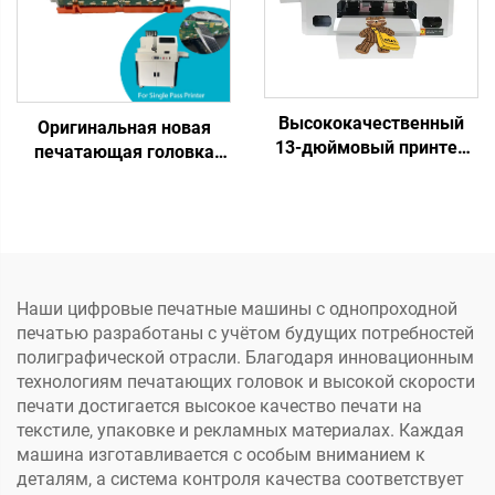
журнал, однопроходная
чернила
печать
Высококачественный
Оригинальная новая
13-дюймовый принтер
печатающая головка
DTF A3 с одной головой
975, 552 для H-P
XP600, машина для
Pagewide MFP X452 X477
печати на одежде,
577 975 972 974 477,
принтер прямой печати
запчасти для принтера с
на пленку DTF
однопроходной печатью
Наши цифровые печатные машины с однопроходной
печатью разработаны с учётом будущих потребностей
полиграфической отрасли. Благодаря инновационным
технологиям печатающих головок и высокой скорости
печати достигается высокое качество печати на
текстиле, упаковке и рекламных материалах. Каждая
машина изготавливается с особым вниманием к
деталям, а система контроля качества соответствует