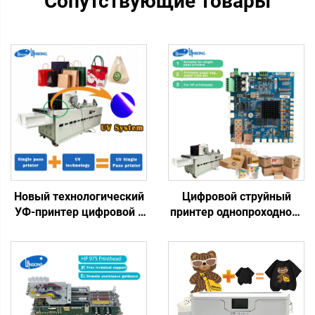
Сопутствующие товары
Новый технологический
Цифровой струйный
УФ-принтер цифровой с
принтер однопроходного
однопроходной печатью,
типа, материнская плата
пластиковый пакет,
HP формата A4, для
подарочный пакет,
печати на пакетах,
пластиковая коробка,
чашках, веерах,
художествическая
однопроходная плата
бумага, брошюра,
975/972/973/974, водные