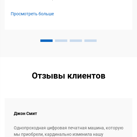
технические характеристики. Однако новая тенденция
охватывает как сообщество любителей рукоделия, так и
Просмотреть больше
небольшие предприятия по пошиву одежды: рост
популярности...
Отзывы клиентов
Джон Смит
Однопроходная цифровая печатная машина, которую
мы приобрели, кардинально изменила нашу