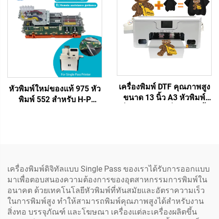
นิตยสาร การพิมพ์แบบหนึ่ง
975/972/973/974 หมึกน้ำ
ผ่าน
เครื่องพิมพ์ DTF คุณภาพสูง
หัวพิมพ์ใหม่ของแท้ 975 หัว
ขนาด 13 นิ้ว A3 หัวพิมพ์
พิมพ์ 552 สำหรับ H-P
เดี่ยว XP600 เครื่องพิมพ์เสื้อ
Pagewide MFP X452 X477
เครื่องพิมพ์ถ่ายโอนโดยตรง
577 975 972 974 477
ไปฟิล์ม
เครื่องพิมพ์แบบ Single Pass
อะไหล่ชิ้นส่วน
เครื่องพิมพ์ดิจิทัลแบบ Single Pass ของเราได้รับการออกแบบ
มาเพื่อตอบสนองความต้องการของอุตสาหกรรมการพิมพ์ใน
อนาคต ด้วยเทคโนโลยีหัวพิมพ์ที่ทันสมัยและอัตราความเร็ว
ในการพิมพ์สูง ทำให้สามารถพิมพ์คุณภาพสูงได้สำหรับงาน
สิ่งทอ บรรจุภัณฑ์ และโฆษณา เครื่องแต่ละเครื่องผลิตขึ้น