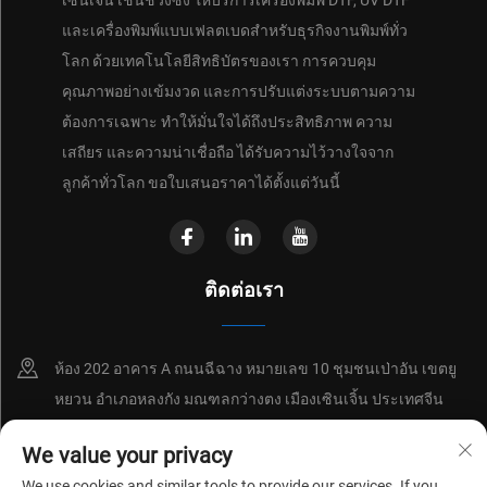
เซินเจิ้น เชนชวงซิง ให้บริการเครื่องพิมพ์ DTF, UV DTF
และเครื่องพิมพ์แบบเฟลตเบดสำหรับธุรกิจงานพิมพ์ทั่ว
โลก ด้วยเทคโนโลยีสิทธิบัตรของเรา การควบคุม
คุณภาพอย่างเข้มงวด และการปรับแต่งระบบตามความ
ต้องการเฉพาะ ทำให้มั่นใจได้ถึงประสิทธิภาพ ความ
เสถียร และความน่าเชื่อถือ ได้รับความไว้วางใจจาก
ลูกค้าทั่วโลก ขอใบเสนอราคาได้ตั้งแต่วันนี้
ติดต่อเรา
ห้อง 202 อาคาร A ถนนฉีฉาง หมายเลข 10 ชุมชนเป่าอัน เขตยู
หยวน อำเภอหลงกัง มณฑลกว่างตง เมืองเซินเจิ้น ประเทศจีน
+86-18214652676
We value your privacy
We use cookies and similar tools to provide our services. If you