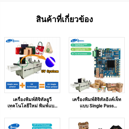
สินค้าที่เกี่ยวข้อง
เครื่องพิมพ์ดิจิทัลยูวี
เครื่องพิมพ์ดิจิทัลอิงค์เจ็ท
เทคโนโลยีใหม่ พิมพ์แบบ
แบบ Single Pass
หนึ่งผ่าน ถุงพลาสติก ถุงของ
เครื่องพิมพ์กระดาษ ถุง
ขวัญ กล่องพลาสติก
กระดาษ แก้ว แฟน แผ่น
กระดาษอาร์ต โบรชัวร์
เมนบอร์ด One Pass รุ่น