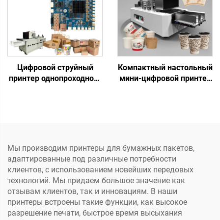
бумага, брошюра,
картонный принтер с
журнал, однопроходная
головкой h P и
печать
компьютером
Цифровой струйный
Компактный настольный
принтер однопроходного
мини-цифровой принтер
типа, материнская плата
однопроходного типа,
HP формата A4, для
печать на кружках,
печати на пакетах,
вентиляторах, кофейных
чашках, веерах,
чашках, бумажных
однопроходная плата
пакетах, бумажных
975/972/973/974, водные
полотенцах, крафт-
Мы производим принтеры для бумажных пакетов,
чернила
бумаге
адаптированные под различные потребности
клиентов, с использованием новейших передовых
технологий. Мы придаем большое значение как
отзывам клиентов, так и инновациям. В наши
принтеры встроены такие функции, как высокое
разрешение печати, быстрое время высыхания