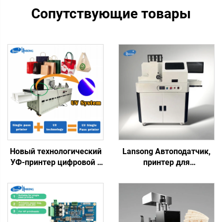
Сопутствующие товары
Новый технологический
Lansong Автоподатчик,
УФ-принтер цифровой с
принтер для
однопроходной печатью,
гофрокартонных
пластиковый пакет,
коробок, печать на
подарочный пакет,
бумажных пакетах,
пластиковая коробка,
струйный
художествическая
однопроходный