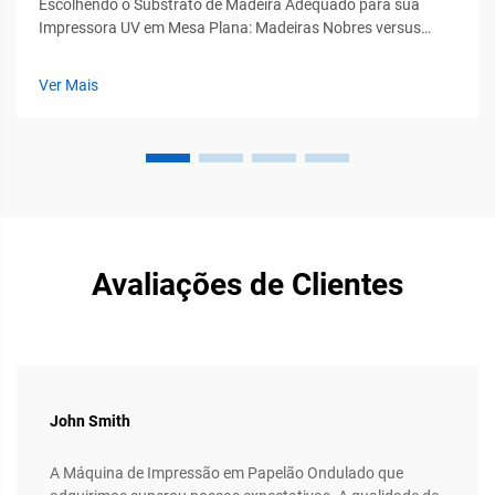
Escolhendo o Substrato de Madeira Adequado para sua
Impressora UV em Mesa Plana: Madeiras Nobres versus
Painéis Estruturados — MDP, Contraplacado de Bétula e
Limites de Teor de Umidade. As madeiras nobres carvalho e
Ver Mais
nogueira oferecem excelente durabilidade, além de um apelo
visual rico que torna...
Avaliações de Clientes
John Smith
A Máquina de Impressão em Papelão Ondulado que