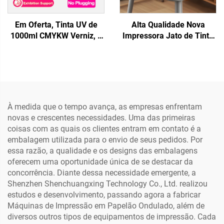
Em Oferta, Tinta UV de
Alta Qualidade Nova
1000ml CMYKW Verniz, 6
Impressora Jato de Tinta
Cores, Transferência de
de Transferência Térmica
Tinta, Adesivo para
de 13 polegadas
Cabeçote XP600 I3200
Impressora A3 DTF XP600
TX800 para Máquina de
Impressão Automática em
Impressão Digital UV
Camisetas, Chapéus,
Sapatos, Jeans e Meias
À medida que o tempo avança, as empresas enfrentam
novas e crescentes necessidades. Uma das primeiras
coisas com as quais os clientes entram em contato é a
embalagem utilizada para o envio de seus pedidos. Por
essa razão, a qualidade e os designs das embalagens
oferecem uma oportunidade única de se destacar da
concorrência. Diante dessa necessidade emergente, a
Shenzhen Shenchuangxing Technology Co., Ltd. realizou
estudos e desenvolvimento, passando agora a fabricar
Máquinas de Impressão em Papelão Ondulado, além de
diversos outros tipos de equipamentos de impressão. Cada