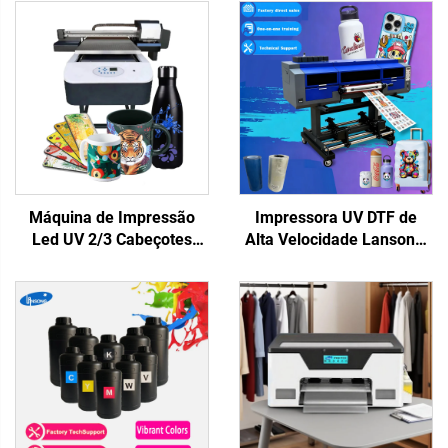
Máquina de Impressão
Impressora UV DTF de
Led UV 2/3 Cabeçotes
Alta Velocidade Lansong,
XP600 I3200 6090
Xp600 I3200u1, 3/4
Impressora de Plataforma
Cabeças, Laminadora
Plana UV para Materiais
Multifuncional, Rolo a
Rígidos Capa de Telefone
Rolo, 60 cm de Impressão,
Acrílico Metal Impressão
para Logotipos e Adesivos