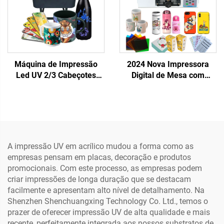
Impressão em Uma
Passagem
Máquina de Impressão
2024 Nova Impressora
Led UV 2/3 Cabeçotes
Digital de Mesa com
XP600 I3200 6090
Cabeçote Simples Tx800
Impressora de Plataforma
Uv 20x30cm A4
Plana UV para Materiais
Impressora de Plataforma
Rígidos Capa de Telefone
Plana Uv Capas de
Acrílico Metal Impressão
Telefone Adesivo Acrílico
Vidro
A impressão UV em acrílico mudou a forma como as
empresas pensam em placas, decoração e produtos
promocionais. Com este processo, as empresas podem
criar impressões de longa duração que se destacam
facilmente e apresentam alto nível de detalhamento. Na
Shenzhen Shenchuangxing Technology Co. Ltd., temos o
prazer de oferecer impressão UV de alta qualidade e mais
recente, perfeitamente integrada aos nossos substratos de