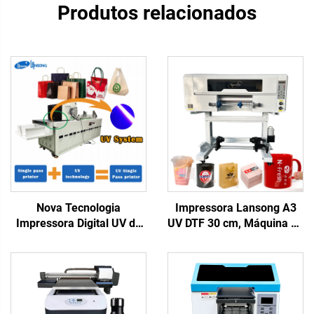
Produtos relacionados
Nova Tecnologia
Impressora Lansong A3
Impressora Digital UV de
UV DTF 30 cm, Máquina de
Passagem Única para
Impressão de Adesivos
Saco Plástico, Sacola de
Transfer, Impressora de
Presente, Caixa de
Etiquetas Cristal, Tudo em
Plástico, Papel Cartão,
Um, Rolo a Rolo com
Folheto, Revista,
Laminador