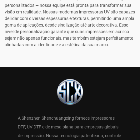
personalizados — nossa equipe está pronta para transformar sua
visão em realidade. Nossas modernas impressoras UV são capazes
de lidar com diversas espessuras e texturas, permitindo uma ampla
gama de aplicações, desde sinalização até arte decorativa. Esse
nível de personalização garante que suas impressões em acrílico
sejam não apenas funcionais, mas também estejam perfeitamente
alinhadas com a identidade e a estética da sua marca.
A Shenzhen Shenchuangxing fornece impressoras
DTF, UV DTF e de mesa plana para empresas globais
de impressão. Nossa tecnologia patenteada, controle