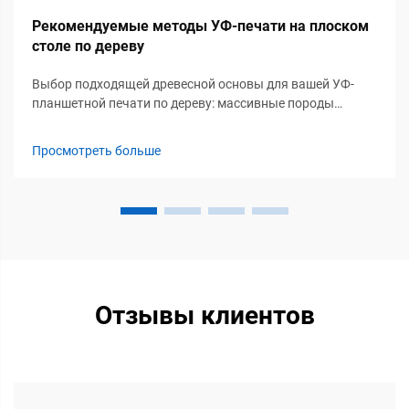
Рекомендуемые методы УФ-печати на плоском
столе по дереву
Выбор подходящей древесной основы для вашей УФ-
планшетной печати по дереву: массивные породы
древесины против инженерных панелей — ДСП,
берёзовая фанера и пороги содержания влаги. Дуб и
Просмотреть больше
орех — массивные породы древесины, обеспечивающие
превосходную прочность и богатую визуальную
выразительность, благодаря которой...
Отзывы клиентов