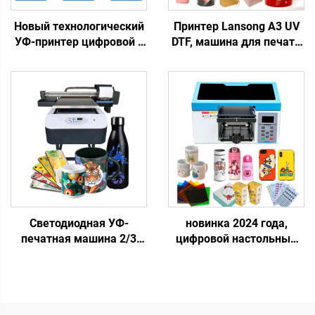
Новый технологический
Принтер Lansong A3 UV
УФ-принтер цифровой с
DTF, машина для печати
однопроходной печатью,
переводных наклеек 30
пластиковый пакет,
см, принтер
подарочный пакет,
кристаллических
пластиковая коробка,
этикеток, все в одном,
художествическая
рулон-в-рулон, с
бумага, брошюра,
ламинатором
журнал, однопроходная
печать
Светодиодная УФ-
новинка 2024 года,
печатная машина 2/3
цифровой настольный
XP600 I3200, головка
УФ-принтер с одной
6090, УФ-планшетный
головкой Tx800, УФ-
принтер для жестких
планшетный принтер
материалов, печать
формата 20x30 см, А4,