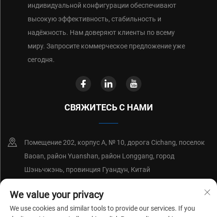
индивидуальной конфигурации обеспечивают
высокую эффективность, стабильность и
надёжность. Нам доверяют клиенты по всему
миру. Запросите коммерческое предложение уже
сегодня.
СВЯЖИТЕСЬ С НАМИ
Помещение 202, корпус А, № 10, дорога Cichang, поселок
Baoan, район Yuanshan, район Longgang, город
Шэньчжэнь, провинция Гуандун, Китай
+86-18214652676
We value your privacy
We use cookies and similar tools to provide our services. If you
[email protected]