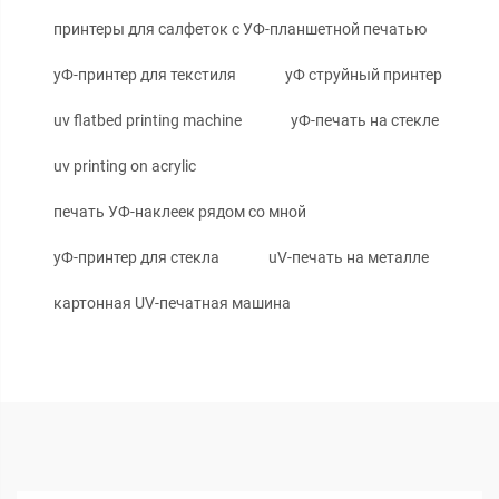
принтеры для салфеток с УФ-планшетной печатью
уФ-принтер для текстиля
уФ струйный принтер
uv flatbed printing machine
уФ-печать на стекле
uv printing on acrylic
печать УФ-наклеек рядом со мной
уФ-принтер для стекла
uV-печать на металле
картонная UV-печатная машина