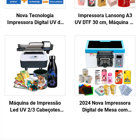
Nova Tecnologia
Impressora Lansong A3
Impressora Digital UV de
UV DTF 30 cm, Máquina de
Passagem Única para
Impressão de Adesivos
Saco Plástico, Sacola de
Transfer, Impressora de
Presente, Caixa de
Etiquetas Cristal, Tudo em
Plástico, Papel Cartão,
Um, Rolo a Rolo com
Folheto, Revista,
Laminador
Impressão em Uma
Passagem
Máquina de Impressão
2024 Nova Impressora
Led UV 2/3 Cabeçotes
Digital de Mesa com
XP600 I3200 6090
Cabeçote Simples Tx800
Impressora de Plataforma
Uv 20x30cm A4
Plana UV para Materiais
Impressora de Plataforma
Rígidos Capa de Telefone
Plana Uv Capas de