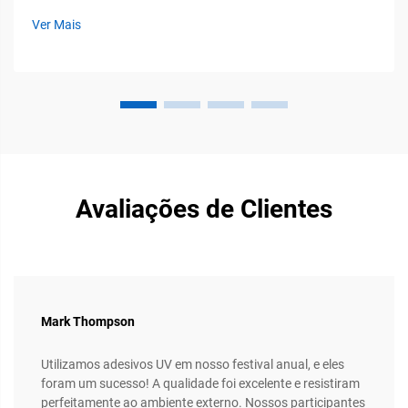
direta complexa e as aplicações simples de adesivos. Como
Ver Mais
profissional da Shenzhen Shenchuangxing Technology Co.,
Ltd...
Avaliações de Clientes
Mark Thompson
Utilizamos adesivos UV em nosso festival anual, e eles
foram um sucesso! A qualidade foi excelente e resistiram
perfeitamente ao ambiente externo. Nossos participantes