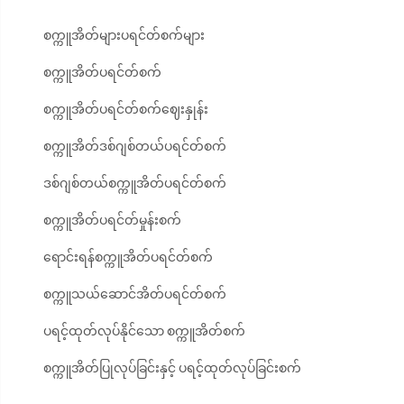
စက္ကူအိတ်များပရင်တ်စက်များ
စက္ကူအိတ်ပရင်တ်စက်
စက္ကူအိတ်ပရင်တ်စက်ဈေးနှုန်း
စက္ကူအိတ်ဒစ်ဂျစ်တယ်ပရင်တ်စက်
ဒစ်ဂျစ်တယ်စက္ကူအိတ်ပရင်တ်စက်
စက္ကူအိတ်ပရင်တ်မှုန်းစက်
ရောင်းရန်စက္ကူအိတ်ပရင်တ်စက်
စက္ကူသယ်ဆောင်အိတ်ပရင်တ်စက်
ပရင့်ထုတ်လုပ်နိုင်သော စက္ကူအိတ်စက်
စက္ကူအိတ်ပြုလုပ်ခြင်းနှင့် ပရင့်ထုတ်လုပ်ခြင်းစက်