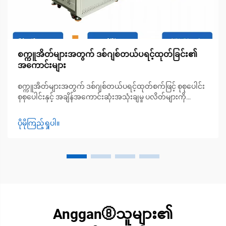
စက္ကူအိတ်များအတွက် ဒစ်ဂျစ်တယ်ပရင့်ထုတ်ခြင်း၏
အကောင်းများ
စက္ကူအိတ်များအတွက် ဒစ်ဂျစ်တယ်ပရင့်ထုတ်စက်ဖြင့် စုစုပေါင်း
စုစုပေါင်းနှင့် အချိန်အကောင်းဆုံးအသုံးချမှု ပလိတ်များကို
ဖျက်သိမ်းခြင်းနှင့် အနည်းဆုံးအမှာစာအရေအတွက်များကို
လျှော့ချခြင်းဖြင့် အတိုတောင်းအမှာစာများအတွက် အမြတ်ထွက်
ပိုမိုကြည့်ရှုပါ။
သော ထုတ်လုပ်မှုကို ဖန်တီးပေးခြင်း ဒစ်ဂျစ်တယ်ပရင့်ထုတ်ခြင်း
သည် အရင်က တစ်ခုလျှင် အသုံးစရိတ်များစွာကုန်ကျသည့်
အထူးပလိတ်များကို ဖျက်သိမ်းပေးပါသည်။...
Anggan⑧သူများ၏