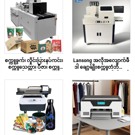
စက္ကူခွက်၊ လှိုင်းပြားနပ်ကင်း၊
Lansong အလိုအလျောက်ဖီ
စက္ကူသေတ္တာ၊ ပီဇာ၊ စက္ကူ
ဒါ ချော့ခ်ျိုးစက္ကူတံဘိများ၊
အဝတ်၊ ခရမ်းစ်စက္ကူ စ
စက္ကူအိတ်များ၊ အင်က်ဂျက်
သည့်အတွက်
တစ်ကြိမ်သာ ဖြတ်သွားသော
အလိုအလျောက်အမြန်နှုန်း
စက္ကူပလိတ်ပရင်တာ h P
မြင့် ဖိအားပေးစက် ပရင့်တာ
ခေါင်းနှင့် ကွန်ပျူတာပါ ပါဝင်
သည်