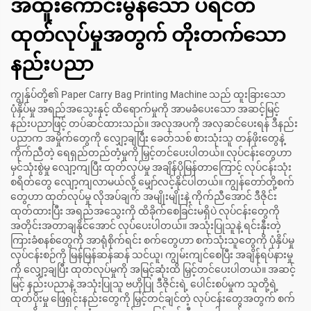
အထူးကောင်းမွန်သော ပရင်တ်
ထုတ်လုပ်မှုအတွက် တိုးတက်သော
နည်းပညာ
ကျွန်ုပ်တို့၏ Paper Carry Bag Printing Machine သည် ထူးခြားသော
ပုံနှိပ်မှု အရည်အသွေးနှင့် ထိရောက်မှုကို အာမခံပေးသော အဆင့်မြင့်
နည်းပညာဖြင့် တပ်ဆင်ထားသည်။ အလှအပကို အလှဆင်ပေးရန် ဒီနည်း
ပညာက အမှိုက်တွေကို လျှော့ချပြီး ခေတ်သစ် စားသုံးသူ တန်ဖိုးတွေနဲ့
ကိုက်ညီတဲ့ ရေရှည်တည်တံ့မှုကို မြှင့်တင်ပေးပါတယ်။ လုပ်ငန်းတွေဟာ
မှင်သုံးစွဲမှု လျော့ကျပြီး ထုတ်လုပ်မှု အချိန်ပိုမြန်တာကြောင့် လုပ်ငန်းသုံး
စရိတ်တွေ လျော့ကျလာမယ်လို့ မျှော်လင့်နိုင်ပါတယ်။ ကျွန်တော်တို့စက်
တွေဟာ ထုတ်လုပ်မှု လိုအပ်ချက် အမျိုးမျိုးနဲ့ ကိုက်ညီအောင် ဒီဇိုင်း
ထုတ်ထားပြီး အရည်အသွေးကို ထိခိုက်စေခြင်းမရှိပဲ လုပ်ငန်းတွေကို
အတိုင်းအတာချနိုင်အောင် လုပ်ပေးပါတယ်။ အသုံးပြုသူနဲ့ ရင်းနှီးတဲ့
ကြားခံစနစ်တွေကို အာရုံစိုက်ရင်း စက်တွေဟာ စက်သုံးသူတွေကို ပုံနှိပ်မှု
လုပ်ငန်းစဉ်ကို မြန်မြန်ဆန်ဆန် သင်ယူ၊ ကျွမ်းကျင်စေပြီး အချိန်ရပ်နားမှု
ကို လျှော့ချပြီး ထုတ်လုပ်မှုကို အမြင့်ဆုံးထိ မြှင့်တင်ပေးပါတယ်။ အဆင့်
မြင့် နည်းပညာနဲ့ အသုံးပြုသူ ဗဟိုပြု ဒီဇိုင်းရဲ့ ပေါင်းစပ်မှုက သူတို့ရဲ့
ထုတ်ပိုးမှု ဖြေရှင်းနည်းတွေကို မြှင့်တင်ချင်တဲ့ လုပ်ငန်းတွေအတွက် စက်