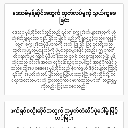
ဒေသခံမုန့်ဆိုင်အတွက် ထုတ်လုပ်မှုကို လွယ်ကူစေ
ခြင်း
ဒေသခံ မုန့်ဆိုင်တစ်ဆိုင်သည် ၎င်း၏စက္ကူအိတ်များအတွက် ယုံ
ကုံစိတ်ချရသော ပုံနှိပ်ခြင်းဖြေရှင်းနည်းကို ရှာဖွေခဲ့သည်။ ကျွန်ုပ်
တို့၏ စက္ကူအိတ်ပုံနှိပ်စက်ကို အသုံးပြုခြင်းဖြင့် ၎င်းတို့သည်
ထုတ်လုပ်မှုလုပ်ငန်းစဉ်ကို ပိုမိုချောမွေ့စေနိုင်ခဲ့သည်။ ဤစက်၏
ထိရောက်မှုကြောင့် ပုံနှိပ်ချိန်သည် ၄၀ ရှိ လျော့ကျသွားခဲ့ပြီး မုန့်
ဆိုင်သည် ၎င်း၏ အဓိက လုပ်ငန်းစဉ်များပေါ်တွင် အာရုံစိုက်နိုင်ခဲ့
သည်။ ထို့အပ besides မုန့်ဆိုင်သည် စွဲမက်ဖွယ် ဒီဇိုင်းများကြောင့်
၎င်း၏ အမှတ်တံဆိပ်မြင်သာမှု မြင့်မားလာခဲ့ပြီး စတိုးဆိုင်သို့ ဝင်
ရောက်လာသူများ တိုးပွားလာခဲ့ကာ ဖောက်သည်များ၏ သစ္စာရှိမှု
ကိုလည်း မြင့်မားစေခဲ့သည်။
ဖက်ရှင်စတိုးဆိုင်အတွက် အမှတ်တံဆိပ်ပုံပေါ်မှု မြင့်
တင်ခြင်း