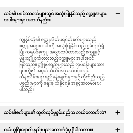
သင်၏ ပရင်တာစက်များတွင် အသုံးပြုနိုင်သည့် စက္ကူအများ
အပါးများမှာ အဘယ်နည်း။
ကျွန်ုပ်တို့၏ စက္ကူအိတ်ပရင်တ်စက်များသည်
စက္ကူအများအပါးကို အသုံးပြုနိုင်သည့် စွမ်းရည်ရှိ
ပြီး ကရပ်ဖ်စက္ကူ၊ အလွှာထပ်ထားသည့်စက္ကူနှင့်
ပုန်းလျှို့ဝှက်ထားသည့်စက္ကူများ အပါအဝင်
ဖြစ်သည်။ ဤစွမ်းရည်များသည် လုပ်ငန်းများအား
၎င်းတို့၏ အမှတ်တံဆိပ်နှင့် ပတ်ဝန်းကျင်
ထိန်းသိမ်းရေး ရည်မှန်းချက်များနှင့် ကိုက်ညီသည့်
ပစ္စည်းများကို ရွေးချယ်နိုင်ရန် အခွင့်အလမ်းပေး
ပါသည်။
သင်၏စက်များ၏ ထုတ်လုပ်မှုစွမ်းရည်က ဘယ်လောက်လဲ?
ဝယ်ယူပြီးနောက် နည်းပညာထောက်ပံ့မှု ရှိပါသလား။