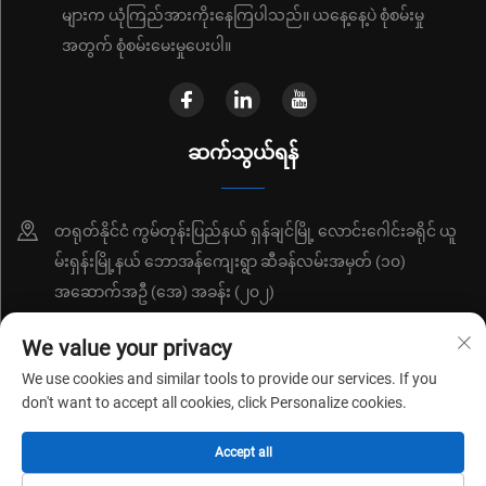
များက ယုံကြည်အားကိုးနေကြပါသည်။ ယနေ့နေ့ပဲ စုံစမ်းမှု
အတွက် စုံစမ်းမေးမှုပေးပါ။
ဆက်သွယ်ရန်
တရုတ်နိုင်ငံ ကွမ်တုန်းပြည်နယ် ရှန်ချင်မြို့ လောင်းဂေါင်းခရိုင် ယူ
မ်းရှန်းမြို့နယ် ဘောအန်ကျေးရွာ ဆီခန်လမ်းအမှတ် (၁၀)
အဆောက်အဦ (အေ) အခန်း (၂၀၂)
+86-18214652676
We value your privacy
We use cookies and similar tools to provide our services. If you
[email protected]
don't want to accept all cookies, click Personalize cookies.
Accept all
ကူးယပ်ရိုက် © ၂၀၂၆ မှ ရှန်းက်ဇင်း ရှန်ချွောင်ရှင်း နည်းပညာ ကုမ္ပဏီအော် လီ
မိတ်ဒ်မှ
လုံခြုံရေးမူဝါဒ