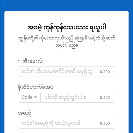
အခမဲ့ ကုန်ကုန်သေးသေး ရယူပါ
ကျွန်ုပ်တို့၏ ကိုယ်စားလှယ်သည် မကြာမီ သင့်ထံသို့ ဆက်
သွယ်ပါမည်။
အီးမေးလ်
0/100
မိုဘိုင်း/ဝက်စ်အပ်
Code
0/100
အမည်
0/100