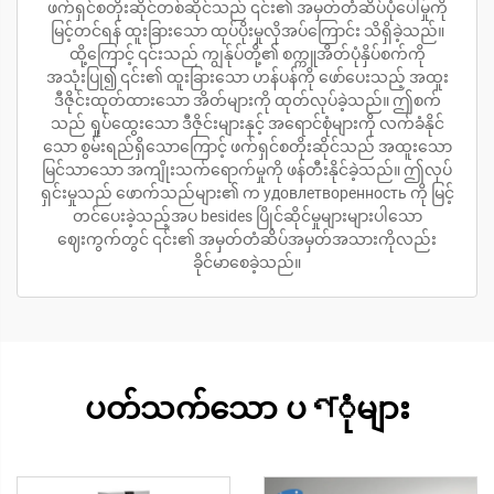
ဖက်ရှင်စတိုးဆိုင်တစ်ဆိုင်သည် ၎င်း၏ အမှတ်တံဆိပ်ပုံပေါ်မှုကို
မြင့်တင်ရန် ထူးခြားသော ထုပ်ပိုးမှုလိုအပ်ကြောင်း သိရှိခဲ့သည်။
ထို့ကြောင့် ၎င်းသည် ကျွန်ုပ်တို့၏ စက္ကူအိတ်ပုံနှိပ်စက်ကို
အသုံးပြု၍ ၎င်း၏ ထူးခြားသော ဟန်ပန်ကို ဖော်ပေးသည့် အထူး
ဒီဇိုင်းထုတ်ထားသော အိတ်များကို ထုတ်လုပ်ခဲ့သည်။ ဤစက်
သည် ရှုပ်ထွေးသော ဒီဇိုင်းများနှင့် အရောင်စုံများကို လက်ခံနိုင်
သော စွမ်းရည်ရှိသောကြောင့် ဖက်ရှင်စတိုးဆိုင်သည် အထူးသော
မြင်သာသော အကျိုးသက်ရောက်မှုကို ဖန်တီးနိုင်ခဲ့သည်။ ဤလုပ်
ရှင်းမှုသည် ဖောက်သည်များ၏ က удовлетворенность ကို မြင့်
တင်ပေးခဲ့သည့်အပ besides ပြိုင်ဆိုင်မှုများများပါသော
ဈေးကွက်တွင် ၎င်း၏ အမှတ်တံဆိပ်အမှတ်အသားကိုလည်း
ခိုင်မာစေခဲ့သည်။
ပတ်သက်သော ပণုံများ