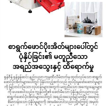
စာရွက်ဖောင်ပိုးအိတ်များပေါ်တွင်
ပုံနှိပ်ခြင်း၏ မတူညီသော
အရည်အသွေးနှင့် ထိရောက်မှု
ရှန်ဇီန် ရှန်ခွန်ဆင်း နည်းပညာ ကုမ္ပဏီလီမိတက်မှ ထုတ်လုပ်သော စာရွက်
ဖောင်ပိုးအိတ်များပေါ်တွင် ပုံနှိပ်သည့်စက်သည် ထုပ်ပိုးမှုဖော်ဆောင်မှုများ
ကို မြင့်တင်လိုသော လုပ်ငန်းများအတွက် မတူညီသော အကျေးနျေးများ
ကို ပေးစေပါသည်။ ကျွန်ုပ်တို့၏ ခေတ်မီသော ပုံနှိပ်နည်းပညာသည်
စာရွက်ဖောင်ပိုးအိတ်များပေါ်တွင် အရည်အသွေးမြင့်မားပြီး အရောင်
စိမ်းလန်းသော ပုံနှိပ်မှုများကို အာမခံပေးပါသည်။ ထို့ကြောင့် အမှတ်