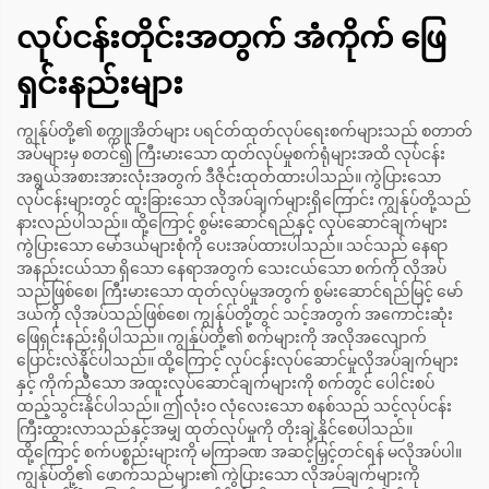
လုပ်ငန်းတိုင်းအတွက် အံကိုက် ဖြေ
ရှင်းနည်းများ
ကျွန်ုပ်တို့၏ စက္ကူအိတ်များ ပရင်တ်ထုတ်လုပ်ရေးစက်များသည် စတာတ်
အပ်များမှ စတင်၍ ကြီးမားသော ထုတ်လုပ်မှုစက်ရုံများအထိ လုပ်ငန်း
အရွယ်အစားအားလုံးအတွက် ဒီဇိုင်းထုတ်ထားပါသည်။ ကွဲပြားသော
လုပ်ငန်းများတွင် ထူးခြားသော လိုအပ်ချက်များရှိကြောင်း ကျွန်ုပ်တို့သည်
နားလည်ပါသည်။ ထို့ကြောင့် စွမ်းဆောင်ရည်နှင့် လုပ်ဆောင်ချက်များ
ကွဲပြားသော မော်ဒယ်များစုံကို ပေးအပ်ထားပါသည်။ သင်သည် နေရာ
အနည်းငယ်သာ ရှိသော နေရာအတွက် သေးငယ်သော စက်ကို လိုအပ်
သည်ဖြစ်စေ၊ ကြီးမားသော ထုတ်လုပ်မှုအတွက် စွမ်းဆောင်ရည်မြင့် မော်
ဒယ်ကို လိုအပ်သည်ဖြစ်စေ၊ ကျွန်ုပ်တို့တွင် သင့်အတွက် အကောင်းဆုံး
ဖြေရှင်းနည်းရှိပါသည်။ ကျွန်ုပ်တို့၏ စက်များကို အလိုအလျောက်
ပြောင်းလဲနိုင်ပါသည်။ ထို့ကြောင့် လုပ်ငန်းလုပ်ဆောင်မှုလိုအပ်ချက်များ
နှင့် ကိုက်ညီသော အထူးလုပ်ဆောင်ချက်များကို စက်တွင် ပေါင်းစပ်
ထည့်သွင်းနိုင်ပါသည်။ ဤလုံးဝ လုံလေးသော စနစ်သည် သင့်လုပ်ငန်း
ကြီးထွားလာသည်နှင့်အမျှ ထုတ်လုပ်မှုကို တိုးချဲ့နိုင်စေပါသည်။
ထို့ကြောင့် စက်ပစ္စည်းများကို မကြာခဏ အဆင့်မြှင့်တင်ရန် မလိုအပ်ပါ။
ကျွန်ုပ်တို့၏ ဖောက်သည်များ၏ ကွဲပြားသော လိုအပ်ချက်များကို