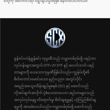
တွေကို အကောင်းဆုံး ရွေးချယ်မှုအဖြစ် ဖန်တီးပေးပါတယ်။
ရှန်ဇင်းဟဲန်ချွန်စင်း ကုမ္ပဏီသည် ကမ္ဘာတစ်ဝှမ်းရှိ ပရင့်တာ
လုပ်ငန်းများအတွက် DTF၊ UV DTF နှင့် ဖလက်ဘက် ပရင့်
တာများကို ပေးသောကုမ္ပဏီဖြစ်ပါသည်။ ကျွန်ုပ်တို့၏
စိတ်ကောင်းမောင်းသော နည်းပညာ၊ အတွင်းပိုင်း
အရည်အသွေးထိန်းချုပ်မှုစနစ် (QC) နှင့် ဖောက်သည်
လိုအပ်ချက်အလိုက် ပုံစံပေးထားသော ပရင့်တာများသည်
အလုပ်လုပ်နေမှု ထိရောက်မှု၊ စိတ်ချရမှုနှင့် ယုံကြည်စိတ်ချ
ရမှုကို အာမခံပေးပါသည်။ ကမ္ဘာတစ်ဝှမ်းရှိ ဖောက်သည်