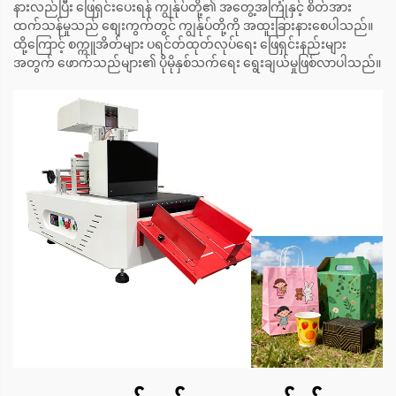
နားလည်ပြီး ဖြေရှင်းပေးရန် ကျွန်ုပ်တို့၏ အတွေ့အကြုံနှင့် စိတ်အား
ထက်သန်မှုသည် စျေးကွက်တွင် ကျွန်ုပ်တို့ကို အထူးခြားနားစေပါသည်။
ထို့ကြောင့် စက္ကူအိတ်များ ပရင်တ်ထုတ်လုပ်ရေး ဖြေရှင်းနည်းများ
အတွက် ဖောက်သည်များ၏ ပိုမိုနှစ်သက်ရေး ရွေးချယ်မှုဖြစ်လာပါသည်။