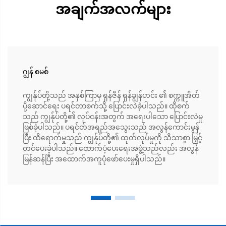
အချက်အလက်များ
ဂျွန် စမစ်
ကျွန်ုပ်တို့သည် အနှစ်ကြာမှ ရှန်ဇီန် ရှန်ချွန်ဟင်း ၏ စက္ကူအိတ်
ပို့ဆောင်ရေး ပရင်တာစက်သို့ ပြောင်းလဲခဲ့ပါသည်။ ထိုစက်
သည် ကျွန်ုပ်တို့၏ လုပ်ငန်းအတွက် အရေးပါသော ပြောင်းလဲမှု
ဖြစ်ခဲ့ပါသည်။ ပရင်တ်အရည်အသွေးသည် အလွန်ကောင်းမွန်
ပြီး ထိရောက်မှုသည် ကျွန်ုပ်တို့၏ ထုတ်လုပ်မှုကို သိသာစွာ မြှင့်
တင်ပေးခဲ့ပါသည်။ ထောက်ပံ့ပေးရေးအဖွဲ့သည်လည်း အလွန်
မြန်ဆန်ပြီး အထောက်အကူပုံဖော်ပေးမှုရှိပါသည်။