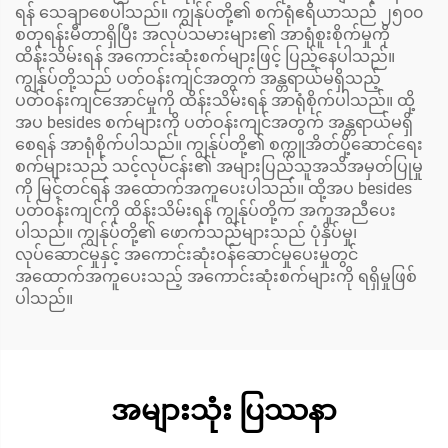
ရန် သေချာစေပါသည်။ ကျွန်ုပ်တို့၏ စက်ရုံဧရိယာသည် ၂၅၀၀
စတုရန်းမီတာရှိပြီး အလုပ်သမားများ၏ အာရုံစူးစိုက်မှုကို
ထိန်းသိမ်းရန် အကောင်းဆုံးစက်များဖြင့် ပြည့်နေပါသည်။
ကျွန်ုပ်တို့သည် ပတ်ဝန်းကျင်အတွက် အန္တရာယ်မရှိသည့်
ပတ်ဝန်းကျင်အောင်မှုကို ထိန်းသိမ်းရန် အာရုံစိုက်ပါသည်။ ထို့
အပ besides စက်များကို ပတ်ဝန်းကျင်အတွက် အန္တရာယ်မရှိ
စေရန် အာရုံစိုက်ပါသည်။ ကျွန်ုပ်တို့၏ စက္ကူအိတ်ပို့ဆောင်ရေး
စက်များသည် သင့်လုပ်ငန်း၏ အများပြည်သူအသိအမှတ်ပြုမှု
ကို မြင့်တင်ရန် အထောက်အကူပေးပါသည်။ ထို့အပ besides
ပတ်ဝန်းကျင်ကို ထိန်းသိမ်းရန် ကျွန်ုပ်တို့က အကူအညီပေး
ပါသည်။ ကျွန်ုပ်တို့၏ ဖောက်သည်များသည် ပုံနှိပ်မှု၊
လုပ်ဆောင်မှုနှင့် အကောင်းဆုံးဝန်ဆောင်မှုပေးမှုတွင်
အထောက်အကူပေးသည့် အကောင်းဆုံးစက်များကို ရရှိမှုဖြစ်
ပါသည်။
အများသုံး ပြဿနာ