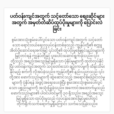
ပတ်ဝန်းကျင်အတွက် သင့်တော်သော စျေးဆိုင်များ
အတွက် အမှတ်တံဆိပ်ထုပ်ပိုးမှုများကို ပြောင်းလဲ
ခြင်း
စွမ်းအားသုံးစွမ်းပေါ်လွင်သော ပတ်ဝန်းကျင်အတွက် သင့်တော်
သော ရောင်းဝယ်ရေးလုပုပ်ငန်းတစ်ခုသည် ကျွန်ုပ်တို့၏ စက္ကူ
အိတ်ပို့ဆောင်ရေးစက်ဖြင့် ၎င်းတို့၏ ထုပ်ပိုးမှုဖြေရှင်းနည်းများကို
မြှင့်တင်ရန် ကျွန်ုပ်တို့နှင့် ပူးပေါင်းဆောင်ရွက်ခဲ့သည်။ ၎င်း
တို့သည် အရည်အသွေးမြင့်မှုရှိသော ပုံနှိပ်မှုများကို ထုတ်လုပ်နိုင်
ပြီး ပတ်ဝန်းကျင်အတွက် သင့်တော်သော ချဉ်းကပ်မှုကို ထိန်းသိမ်း
နိုင်မည့် စက်ကို လိုအပ်ခဲ့သည်။ ကျွန်ုပ်တို့၏ နည်းပညာသည် ၎င်း
တို့အား ဖောက်သည်များကို ဆွဲဆောင်သည့် အရောင်စုံပြောင်းလဲမှု
များကို ပုံနှိပ်ရန် အခွင့်အရေးပေးခဲ့ပြီး စွမ်းအားသုံးစွမ်းပေါ်လွင်
သော ပစ္စည်းများကို အသုံးပြုခဲ့သည်။ အကောင်အထောက်မှုသည်
ဖောက်သည်များ၏ ပါဝင်ပါဝင်မှုကို ၃၀ ရှိသည်။ အရည်အသွေး
မြင့်မှုရှိသော ထုပ်ပိုးမှုသည် လုပ်ငန်းအောင်မြင်မှုပေါ်တွင်
တိုက်ရိုက်သက်ရောက်မှုရှိကြောင်း သက်သေပြခဲ့သည်။