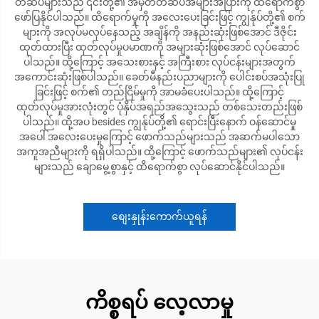
တံဆိပ်များသည် ၎င်းတို့၏ အမှတ်တံဆိပ်အများအပြားကို ထိရောက်စွာ
ဖော်ပြနိုင်ပါသည်။ ထိရောက်မှုကို အလေးပေးခြင်းဖြင့် ကျွန်ုပ်တို့၏ စက်
များကို အလုပ်မလုပ်နေသည့် အချိန်ကို အနည်းဆုံးဖြစ်အောင် ဒီဇိုင်း
ထုတ်ထားပြီး ထုတ်လုပ်မှုပမာဏကို အများဆုံးဖြစ်အောင် လုပ်ဆောင်
ပါသည်။ ထို့ကြောင့် အသေးစားနှင့် အကြီးစား လုပ်ငန်းများအတွက်
အကောင်းဆုံးဖြစ်ပါသည်။ ခေတ်မီနည်းပညာများကို ပေါင်းစပ်အသုံးပြု
ခြင်းဖြင့် စက်၏ တည်ငြိမ်မှုကို အာမခံပေးပါသည်။ ထို့ကြောင့်
ထုတ်လုပ်မှုအားလုံးတွင် ပုံနှိပ်အရည်အသွေးသည် တစ်သေးတည်းဖြစ်
ပါသည်။ ထို့အပ besides ကျွန်ုပ်တို့၏ ရောင်းပြီးနောက် ဝန်ဆောင်မှု
အပေါ် အလေးပေးမှုကြောင့် ဖောက်သည်များသည် အဆက်မပါသော
အကူအညီများကို ရရှိပါသည်။ ထို့ကြောင့် ဖောက်သည်များ၏ လုပ်ငန်း
များသည် ချောမွေ့စွာနှင့် ထိရောက်စွာ လုပ်ဆောင်နိုင်ပါသည်။
စျေးနှုန်းကောက်ယူရန်
ကိစ္စရပ် လေ့လာမှု