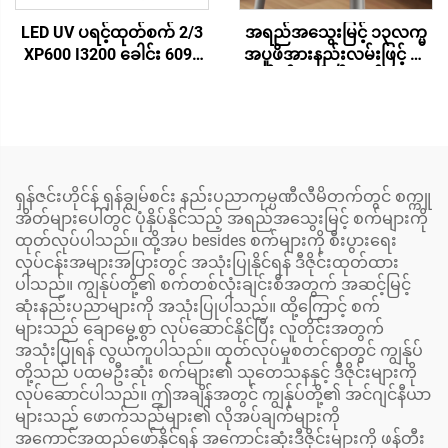
LED UV ပရင့်ထုတ်စက် 2/3
အရည်အသွေးမြင့် ၁၃လက္မ
XP600 I3200 ခေါင်း 6090
အပူဖိအားနည်းလမ်းဖြင့် ထ
UV Flatbed Printer
ရားန့်စဖ် ထရိတ် ပရင့်တာ A3
မာကျောသောပစ္စည်းများ
DTF ပရင့်တာ XP600
အတွက် ဖုန်းအိတ်၊ အကရီ
အလိုအလျောက် T ရှပ်၊
လစ်၊ သတ္တုပစ္စည်းများပေါ်
ဘောလုံးအိတ်၊ ဖိနပ်၊ ဂျင်း
တွင် ပရင့်ထုတ်ရန်
ဘောင်းဘီ၊ ခြေစွပ်များ ပရင့်
တာ
ရှန်ဇင်းဟိုင်န် ရှန်ချွမ်စင်း နည်းပညာကုမ္ပဏီလီမိတက်တွင် စက္ကူ
အိတ်များပေါ်တွင် ပုံနှိပ်နိုင်သည့် အရည်အသွေးမြင့် စက်များကို
ထုတ်လုပ်ပါသည်။ ထို့အပ besides စက်များကို စီးပွားရေး
လုပ်ငန်းအများအပြားတွင် အသုံးပြုနိုင်ရန် ဒီဇိုင်းထုတ်ထား
ပါသည်။ ကျွန်ုပ်တို့၏ စက်တစ်လုံးချင်းစီအတွက် အဆင့်မြင့်
ဆုံးနည်းပညာများကို အသုံးပြုပါသည်။ ထို့ကြောင့် စက်
များသည် ချောမွေ့စွာ လုပ်ဆောင်နိုင်ပြီး လူတိုင်းအတွက်
အသုံးပြုရန် လွယ်ကူပါသည်။ ထုတ်လုပ်မှုစတင်ရာတွင် ကျွန်ုပ်
တို့သည် ပထမဦးဆုံး စက်များ၏ သုတေသနနှင့် ဒီဇိုင်းများကို
လုပ်ဆောင်ပါသည်။ ဤအချိန်အတွင် ကျွန်ုပ်တို့၏ အင်ဂျင်နီယာ
များသည် ဖောက်သည်များ၏ လိုအပ်ချက်များကို
အကောင်အထည်ဖော်နိုင်ရန် အကောင်းဆုံးဒီဇိုင်းများကို ဖန်တီး