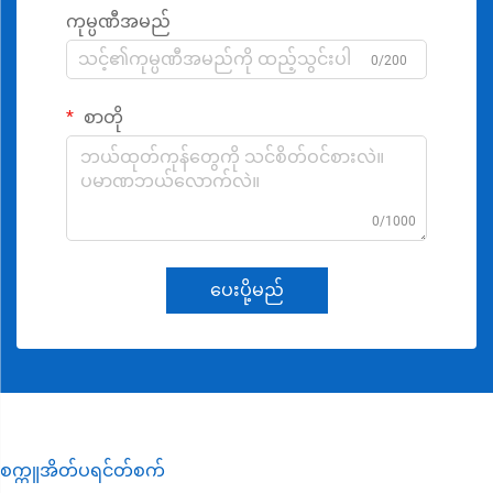
ကုမ္ပဏီအမည်
0/200
စာတို
0/1000
ပေးပို့မည်
စက္ကူအိတ်ပရင်တ်စက်