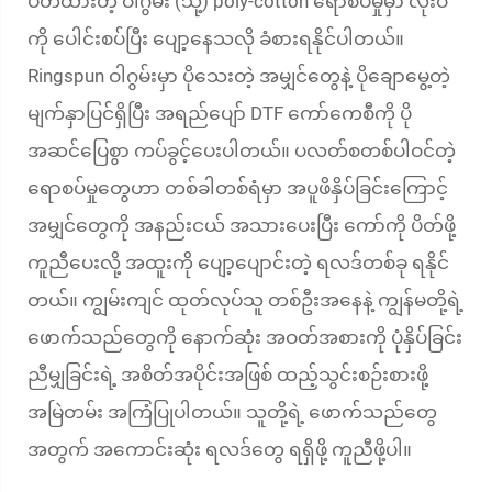
ပတ်ထားတဲ့ ဝါဂွမ်း (သို့) poly-cotton ရောစပ်မှုမှာ လုံးဝ
ကို ပေါင်းစပ်ပြီး ပျော့နေသလို ခံစားရနိုင်ပါတယ်။
Ringspun ဝါဂွမ်းမှာ ပိုသေးတဲ့ အမျှင်တွေနဲ့ ပိုချောမွေ့တဲ့
မျက်နှာပြင်ရှိပြီး အရည်ပျော် DTF ကော်ကေစီကို ပို
အဆင်ပြေစွာ ကပ်ခွင့်ပေးပါတယ်။ ပလတ်စတစ်ပါဝင်တဲ့
ရောစပ်မှုတွေဟာ တစ်ခါတစ်ရံမှာ အပူဖိနှိပ်ခြင်းကြောင့်
အမျှင်တွေကို အနည်းငယ် အသားပေးပြီး ကော်ကို ပိတ်ဖို့
ကူညီပေးလို့ အထူးကို ပျော့ပျောင်းတဲ့ ရလဒ်တစ်ခု ရနိုင်
တယ်။ ကျွမ်းကျင် ထုတ်လုပ်သူ တစ်ဦးအနေနဲ့ ကျွန်မတို့ရဲ့
ဖောက်သည်တွေကို နောက်ဆုံး အဝတ်အစားကို ပုံနှိပ်ခြင်း
ညီမျှခြင်းရဲ့ အစိတ်အပိုင်းအဖြစ် ထည့်သွင်းစဉ်းစားဖို့
အမြဲတမ်း အကြံပြုပါတယ်။ သူတို့ရဲ့ ဖောက်သည်တွေ
အတွက် အကောင်းဆုံး ရလဒ်တွေ ရရှိဖို့ ကူညီဖို့ပါ။