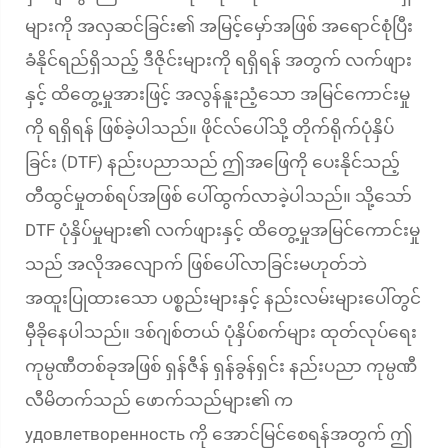
များကို အလှဆင်ခြင်း၏ အမြင့်မှော်အဖြစ် အရောင်စုံပြီး
ခံနိုင်ရည်ရှိသည့် ဒီဇိုင်းများကို ရရှိရန် အတွက် လက်ဖျား
နှင့် ထိတွေ့မှုအားဖြင့် အလွန်နူးညံ့သော အမြင်ကောင်းမှု
ကို ရရှိရန် ဖြစ်ခဲ့ပါသည်။ ဖိုင်လ်ပေါ်သို့ တိုက်ရိုက်ပုံနှိပ်
ခြင်း (DTF) နည်းပညာသည် ဤအဖြေကို ပေးနိုင်သည့်
တီထွင်မှုတစ်ရပ်အဖြစ် ပေါ်ထွက်လာခဲ့ပါသည်။ သို့သော်
DTF ပုံနှိပ်မှုများ၏ လက်ဖျားနှင့် ထိတွေ့မှုအမြင်ကောင်းမှု
သည် အလိုအလျောက် ဖြစ်ပေါ်လာခြင်းမဟုတ်ဘဲ
အထူးပြုထားသော ပစ္စည်းများနှင့် နည်းလမ်းများပေါ်တွင်
မှီခိုနေပါသည်။ ဒစ်ဂျစ်တယ် ပုံနှိပ်စက်များ ထုတ်လုပ်ရေး
ကုမ္ပဏီတစ်ခုအဖြစ် ရှန်ဇီန် ရှန်ခွန်ရှင်း နည်းပညာ ကုမ္ပဏီ
လီမိတက်သည် ဖောက်သည်များ၏ က
удовлетворенность ကို အောင်မြင်စေရန်အတွက် ဤ