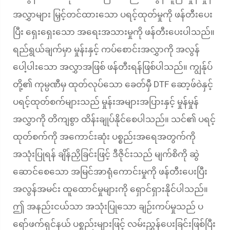
အလွှာများ မြှင့်တင်ထားသော ပရင့်ထုတ်မှုကို ဖန်တီးပေး
ပြီး ရှေးရှေးသော အရေးအသားမှုကို ဖန်တီးပေးပါသည်။
ရည်ရွယ်ချက်မှာ မှုန်းနှင့် ကပ်စောင်းအလွှာကို အလွန်
ပေါ့ပါးသော အလွှာအဖြစ် ဖန်တီးရန်ဖြစ်ပါသည်။ ကျွန်ုပ်
တို့၏ ကုမ္ပဏီမှ ထုတ်လုပ်သော ခေတ်မှီ DTF ဆော့ဖ်ဝဲနှင့်
ပရင့်ထုတ်စက်များသည် မှုန်းအများအပြားနှင့် မှုန်မှုန်
အလွှာကို တိကျစွာ ထိန်းချုပ်နိုင်စေပါသည်။ သင်၏ ပရင့်
ထုတ်စက်ကို အကောင်းဆုံး ပစ္စည်းအရေအတွက်ကို
အသုံးပြုရန် ချိန်ညှိခြင်းဖြင့် ဒီဇိုင်းသည် မျက်စိကို ဆွဲ
ဆောင်စေသော အမြင်အာရုံကောင်းမှုကို ဖန်တီးပေးပြီး
အလွန်အမင်း ထူထောင်မှုများကို ရှောင်ရှားနိုင်ပါသည်။
ဤ အနည်းငယ်သာ အသုံးပြုသော ချဉ်းကပ်မှုသည် ပ
ရော်ဖက်ရှင်နယ် ပစ္စည်းများဖြင့် လမ်းညွှန်ပေးခြင်းဖြစ်ပြီး