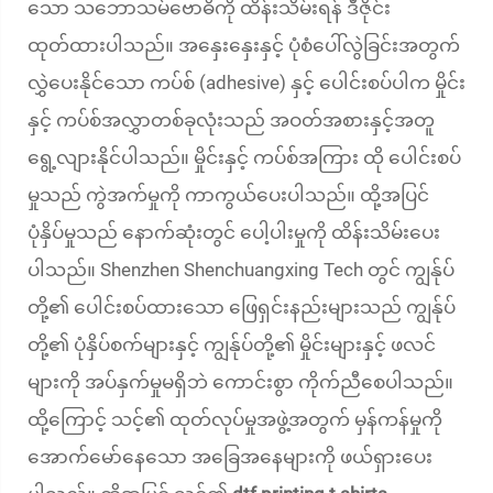
သော သဘောသမ်ဗောဓိကို ထိန်းသိမ်းရန် ဒီဇိုင်း
ထုတ်ထားပါသည်။ အနှေးနှေးနှင့် ပုံစံပေါ်လွဲခြင်းအတွက်
လွှဲပေးနိုင်သော ကပ်စ် (adhesive) နှင့် ပေါင်းစပ်ပါက မှိုင်း
နှင့် ကပ်စ်အလွှာတစ်ခုလုံးသည် အဝတ်အစားနှင့်အတူ
ရွေ့လျားနိုင်ပါသည်။ မှိုင်းနှင့် ကပ်စ်အကြား ထို ပေါင်းစပ်
မှုသည် ကွဲအက်မှုကို ကာကွယ်ပေးပါသည်။ ထို့အပြင်
ပုံနှိပ်မှုသည် နောက်ဆုံးတွင် ပေါ့ပါးမှုကို ထိန်းသိမ်းပေး
ပါသည်။ Shenzhen Shenchuangxing Tech တွင် ကျွန်ုပ်
တို့၏ ပေါင်းစပ်ထားသော ဖြေရှင်းနည်းများသည် ကျွန်ုပ်
တို့၏ ပုံနှိပ်စက်များနှင့် ကျွန်ုပ်တို့၏ မှိုင်းများနှင့် ဖလင်
များကို အပ်နှက်မှုမရှိဘဲ ကောင်းစွာ ကိုက်ညီစေပါသည်။
ထို့ကြောင့် သင့်၏ ထုတ်လုပ်မှုအဖွဲ့အတွက် မှန်ကန်မှုကို
အောက်မော်နေသော အခြေအနေများကို ဖယ်ရှားပေး