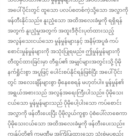
အပေါ်ပိုင်းတွင် ထူသော ပလပ်စတစ်ကဲ့သို့သော အလွှာကို
ဖန်တီးနိုင်သည်။ နူးညံ့သော အထိအလေးခံမှုကို ရရှိရန်
အတွက် နူးညံ့မှုအတွက် အထူးဒီဇိုင်းပုတ်ထားသည့်
အလွန်သေးငယ်သော မှုန်မှုန်များနှင့် အနိမ့်အပူခံ ကပ်
စောင်းမှုန်မှုန်များကို အသုံးပြုရမည်။ ဤမှုန်မှုန်များကို
တီထွင်ထားခြင်းမှာ တီရှပ်၏ အမျှင်များအတွင်းသို့ ပိုမို
နက်ရှိုင်းစွာ အပူဖြင့် ပေါင်းစပ်နိုင်ရန်ဖြစ်ပြီး အပေါ်ပိုင်း
တွင် အလေးချိန်များစွာ မှီနေစေရန် မဟုတ်ပါ။ မှုန်မှုန်၏
အရွယ်အစားသည် အလွန်အရေးကြီးပါသည်။ ပိုမိုသေး
ငယ်သော မှုန်မှုန်များသည် ပိုမိုပေါ့ပါးသော ကပ်စောင်း
အလွှာကို ဖန်တီးပေးပြီး ပိုမိုလွယ်ကူစွာ ပုံစံပေါ်လာစေကာ
ပိုမိုသေးငယ်သော အထိအလေးခံမှုကို ဖန်တီးပေးသည်။
ကျွန်ုပ်တို့၏ ကုမ္ပဏီမှ အကြံပြုထားသော သုံးစွဲမှုပစ္စည်း