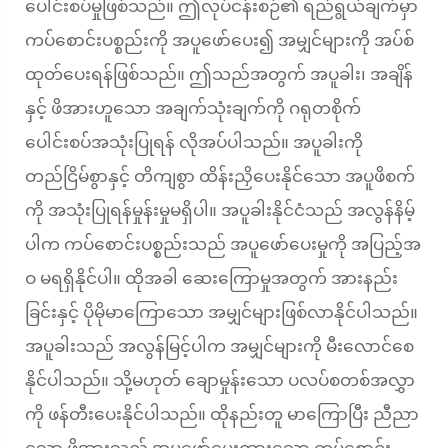
ပေါင်းစပ်မှုဖြစ်သည်။ ဤလုပ်ငန်းစဉ်၏ ရည်ရွယ်ချက်မှာ
ကပ်စောင်းပစ္စည်းကို အပူဖော်ပေး၍ အမျှင်များကို အပ်စ်
ထုတ်ပေးရန်ဖြစ်သည်။ ဤသည်အတွက် အပူခါး၊ အချိန်
နှင့် ဖိအားဟူသော အချက်သုံးချက်ကို ဂရုတစိုက်
ပေါင်းစပ်အသုံးပြုရန် လိုအပ်ပါသည်။ အပူခါးကို
တည်ငြိမ်စွာနှင့် တိကျစွာ ထိန်းညှိပေးနိုင်သော အပူဖိစက်
ကို အသုံးပြုရန်မှုန်းမှုမရှိပါ။ အပူခါးနိုင်ငံသည် အလွန်နိမ့်
ပါက ကပ်စောင်းပစ္စည်းသည် အပူဖော်ပေးမှုကို အပြည့်အ
ဝ မရရှိနိုင်ပါ။ ထိုအခါ ဆေးကြောမှုအတွက် အားနည်း
ခြင်းနှင့် ပိုမိုမာကြောသော အမျှင်များဖြစ်လာနိုင်ပါသည်။
အပူခါးသည် အလွန်မြင့်ပါက အမျှင်များကို မီးလောင်စေ
နိုင်ပါသည်။ သို့မဟုတ် ချောမှုန်းသော ပလပ်စတစ်အလွှာ
ကို ဖန်တီးပေးနိုင်ပါသည်။ ထိုနည်းတူ မာကြောပြီး ညီညာ