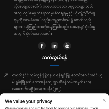
လိုအပ်ချက်အလိုက် ပုံစံပေးထားသော ပရင့်တာများသည်
အလုပ်လုပ်နေမှု ထိရောက်မှု၊ စိတ်ချရမှုနှင့် ယုံကြည်စိတ်ချ
ရမှုကို အာမခံပေးပါသည်။ ကမ္ဘာတစ်ဝှမ်းရှိ ဖောက်သည်
များက ယုံကြည်အားကိုးနေကြပါသည်။ ယနေ့နေ့ပဲ စုံစမ်းမှု
အတွက် စုံစမ်းမေးမှုပေးပါ။
ဆက်သွယ်ရန်
တရုတ်နိုင်ငံ ကွမ်တုန်းပြည်နယ် ရှန်ချင်မြို့ လောင်းဂေါင်းခရိုင် ယူ
မ်းရှန်းမြို့နယ် ဘောအန်ကျေးရွာ ဆီခန်လမ်းအမှတ် (၁၀)
အဆောက်အဦ (အေ) အခန်း (၂၀၂)
+86-18214652676
We value your privacy
We use cookies and similar tools to provide our services. If you