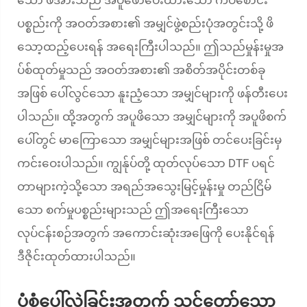
သော ဖိအားသည် အပူဖော်ပေးထားသော ကပ်စောင်း
ပစ္စည်းကို အဝတ်အစား၏ အမျှင်ဖွဲ့စည်းပုံအတွင်းသို့ ဖိ
သော့ထည့်ပေးရန် အရေးကြီးပါသည်။ ဤသည်မှုန်းမှုအ
ပ်စ်ထုတ်မှုသည် အဝတ်အစား၏ အစိတ်အပိုင်းတစ်ခု
အဖြစ် ပေါ်လွင်သော နူးညံ့သော အမျှင်များကို ဖန်တီးပေး
ပါသည်။ ထို့အတွက် အပူဖိသော အမျှင်များကို အပူဖိစက်
ပေါ်တွင် မာကြောသော အမျှင်များအဖြစ် တင်ပေးခြင်းမှ
ကင်းဝေးပါသည်။ ကျွန်ုပ်တို့ ထုတ်လုပ်သော DTF ပရင်
တာများကဲ့သို့သော အရည်အသွေးမြင့်မှုန်းမှု တည်ငြိမ်
သော စက်မှုပစ္စည်းများသည် ဤအရေးကြီးသော
လုပ်ငန်းစဉ်အတွက် အကောင်းဆုံးအဖြေကို ပေးနိုင်ရန်
ဒီဇိုင်းထုတ်ထားပါသည်။
ပုံစံပေါ်လွဲခြင်းအတွက် သင့်တော်သော