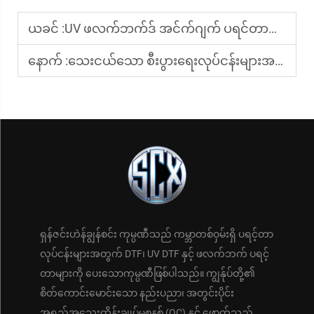
ယခင် :
UV ဖလက်ဘက်ဒ် အင်က်ဂျက် ပရင်တာကို အသုံးပြုနေကြသည့် နည်းလမ်းများမှာ အဘယ်နည်း။
နောက် :
သေးငယ်သော စီးပွားရေးလုပ်ငန်းများအတွက် DTF ပရင်တာစုစုပေါင်းစရိတ်များ
ရှန်ဇင်းဟဲန်ချွန်စင်း ကုမ္ပဏီသည် ကမ္ဘာတစ်ဝှမ်းရှိ ပရင့်တာ
လုပ်ငန်းများအတွက် DTF၊ UV DTF နှင့် ဖလက်ဘက် ပရင့်
တာများကို ပေးသောကုမ္ပဏီဖြစ်ပါသည်။ ကျွန်ုပ်တို့၏
စိတ်ကောင်းမောင်းသော နည်းပညာ၊ အတွင်းပိုင်း
အရည်အသွေးထိန်းချုပ်မှုစနစ် (QC) နှင့် ဖောက်သည်