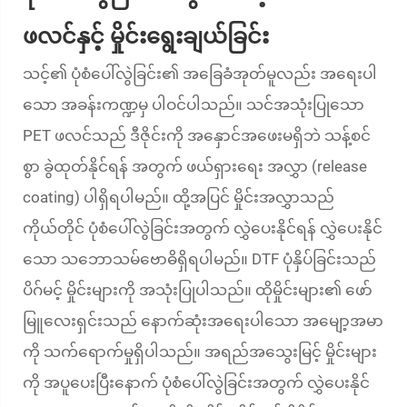
ဖလင်နှင့် မှိုင်းရွေးချယ်ခြင်း
သင့်၏ ပုံစံပေါ်လွဲခြင်း၏ အခြေခံအုတ်မူလည်း အရေးပါ
သော အခန်းကဏ္ဍမှ ပါဝင်ပါသည်။ သင်အသုံးပြုသော
PET ဖလင်သည် ဒီဇိုင်းကို အနှောင်အဖေးမရှိဘဲ သန့်စင်
စွာ ခွဲထုတ်နိုင်ရန် အတွက် ဖယ်ရှားရေး အလွှာ (release
coating) ပါရှိရပါမည်။ ထို့အပြင် မှိုင်းအလွှာသည်
ကိုယ်တိုင် ပုံစံပေါ်လွဲခြင်းအတွက် လွှဲပေးနိုင်ရန် လွှဲပေးနိုင်
သော သဘောသမ်ဗောဓိရှိရပါမည်။ DTF ပုံနှိပ်ခြင်းသည်
ပိဂ်မင့် မှိုင်းများကို အသုံးပြုပါသည်။ ထိုမှိုင်းများ၏ ဖော်
မြူလေးရှင်းသည် နောက်ဆုံးအရေးပါသော အမျော့အမာ
ကို သက်ရောက်မှုရှိပါသည်။ အရည်အသွေးမြင့် မှိုင်းများ
ကို အပူပေးပြီးနောက် ပုံစံပေါ်လွဲခြင်းအတွက် လွှဲပေးနိုင်