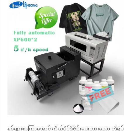
နှစ်များစွာကြာအောင် ကိုယ်ပိုင်ဒီဇိုင်းပေးထားသော တီရှပ်