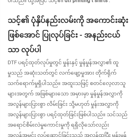
ပါသည်။ ထို့အပြင် သင့်၏
dtf printing t shirts
.
သင့်၏ ပုံနှိပ်နည်းလမ်းကို အကောင်းဆုံး
ဖြစ်အောင် ပြုလုပ်ခြင်း - အနည်းငယ်
သာ လုပ်ပါ
DTF ပရင့်ထုတ်လုပ်မှုတွင် မှုန်းနှင့် မှုန်မှုန်အလွှာ၏ ထူ
မှုသည် အဆုံးသတ်တွင် လက်ဖျော့မှုအား တိုက်ရိုက်
သက်ရောက်မှုရှိပါသည်။ အထူးသဖြင့် စတင်လေ့လာသူ
များအတွက် အဖြစ်များသော အမှားမှာ မှုန်မှုန်အလွှာကို
အလွန်များပြားစွာ လိမ်းခြင်း သို့မဟုတ် မှုန်းအလွှာကို
အလွန်များပြားစွာ ပရင့်ထုတ်ခြင်းဖြစ်ပါသည်။ သင်သည်
အရောင်စိမ်းလဲမှုကောင်းမှုကို ရရှိလိုသော်လည်း
အလွန်အမင်း လုပ်ဆောင်ခြင်းသည် အလွန်ထူပြီး မှုန်းမှုန်