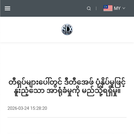
MY
တီရှပ်များပေါ်တွင် ဒီတီအေဖ် ပုံနှိပ်မှုဖြင့်
နူးညံ့သော အာရုံခံမှုကို မည်သို့ရရှိမှု။
2026-03-24 15:28:20