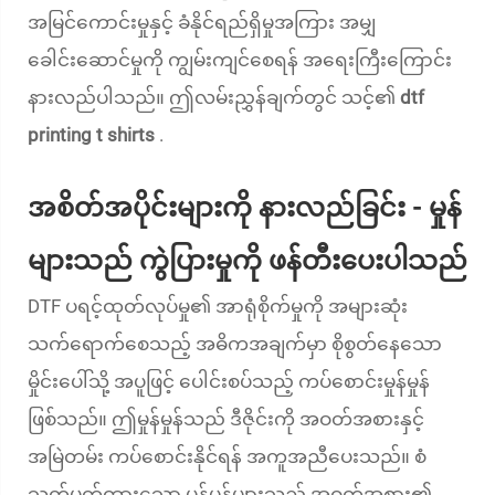
အမြင်ကောင်းမှုနှင့် ခံနိုင်ရည်ရှိမှုအကြား အမျှ
ခေါင်းဆောင်မှုကို ကျွမ်းကျင်စေရန် အရေးကြီးကြောင်း
နားလည်ပါသည်။ ဤလမ်းညွှန်ချက်တွင် သင့်၏
dtf
printing t shirts
.
အစိတ်အပိုင်းများကို နားလည်ခြင်း - မှုန်
များသည် ကွဲပြားမှုကို ဖန်တီးပေးပါသည်
DTF ပရင့်ထုတ်လုပ်မှု၏ အာရုံစိုက်မှုကို အများဆုံး
သက်ရောက်စေသည့် အဓိကအချက်မှာ စိုစွတ်နေသော
မှိုင်းပေါ်သို့ အပူဖြင့် ပေါင်းစပ်သည့် ကပ်စောင်းမှုန်မှုန်
ဖြစ်သည်။ ဤမှုန်မှုန်သည် ဒီဇိုင်းကို အဝတ်အစားနှင့်
အမြဲတမ်း ကပ်စောင်းနိုင်ရန် အကူအညီပေးသည်။ စံ
သတ်မှတ်ထားသော မှုန်မှုန်များသည် အဝတ်အစား၏