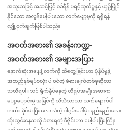
အထူးသဖြင့် အဆင့်မြင့် စခ်ရီန် ပရင့်ထုတ်မှုနှင့် ယှဉ်ပြိုင်
နိုင်သော အလွန်ပေါ့ပါးသော လက်ဖျော့မှုကို ရရှိရန်
လျှို့ဝှက်ချက်ဖြစ်ပါသည်။
အဝတ်အစား၏ အခန်းကဏ္ဍ-
အဝတ်အစား၏ အများအပြား
နောက်ဆုံးအနေနဲ့ လက်ကို ထိတွေ့ခြင်းဟာ ပုံနှိပ်မှုနဲ့
အထည်နှစ်ရပ်စလုံး ပါဝင်တဲ့ ခံစားချက်တစ်ခုဆိုတာ
သတိရပါ။ သင် ရိုက်နှိပ်နေတဲ့ တီရှပ်အမျိုးအစားက
ပျော့ပျောင်းမှု အမြင်ကို သိသိသာသာ သက်ရောက်ပါ
တယ်။ ခိုင်မာပြီး လေးလံတဲ့ ဝါဂွမ်းပေါ်မှာ နည်းနည်းလေး
ထိုးထွင်းနေသလို ခံစားရတဲ့ ဒီဇိုင်းဟာ ပေါ့ပါးပြီး ကြိုး