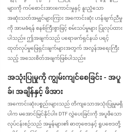
များကို ကပ်စောင်းအားကောင်းမှုနှင့် နူးညံ့သော
အဆုံးသတ်အမျှင်များကြား အကောင်းဆုံး ဟန်ချက်ညီမှု
ကို အာမခံရန် စနစ်ကြီးစွာဖြင့် စမ်းသပ်မှုများ ပြုလုပ်ထား
ပါသည်။ ဤအချက်သည် ပရောဖက်ရှင်နယ် ပရင့်
ထုတ်လုပ်မှုဖြေရှင်းချက်များအတွက် အလွန်အရေးကြီး
သည့် အသေးစိတ်အချက်ဖြစ်ပါသည်။
အသုံးပြုမှုကို ကျွမ်းကျင်စေခြင်း - အပူ
ခ်၊ အချိန်နှင့် ဖိအား
အကောင်းဆုံးပစ္စည်းများသည် တိကျသောအသုံးပြုမှုမရှိ
ပါက မအောင်မြင်နိုင်ပါ။ DTF လွှဲပေးခြင်းကို အပူဖိသော
လုပ်ငန်းစဉ်သည် အမှုန်များ၏ ဓာတုဗေဒနှင့် ရူပဗေဒတို့