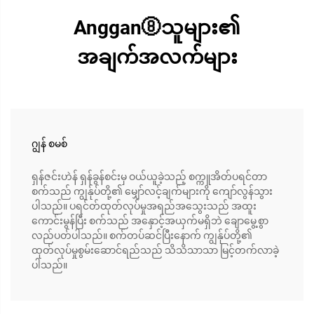
Anggan⑧သူများ၏
အချက်အလက်များ
ဂျွန် စမစ်
ရှန်ဇင်းဟဲန် ရှန်ခွန်စင်းမှ ဝယ်ယူခဲ့သည့် စက္ကူအိတ်ပရင်တာ
စက်သည် ကျွန်ုပ်တို့၏ မျှော်လင့်ချက်များကို ကျော်လွန်သွား
ပါသည်။ ပရင်တ်ထုတ်လုပ်မှုအရည်အသွေးသည် အထူး
ကောင်းမွန်ပြီး စက်သည် အနှောင့်အယှက်မရှိဘဲ ချောမွေ့စွာ
လည်ပတ်ပါသည်။ စက်တပ်ဆင်ပြီးနောက် ကျွန်ုပ်တို့၏
ထုတ်လုပ်မှုစွမ်းဆောင်ရည်သည် သိသိသာသာ မြင့်တက်လာခဲ့
ပါသည်။