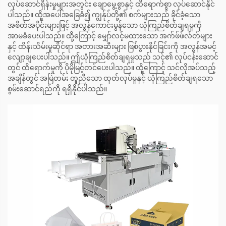
လုပ်ဆောင်ရှိန်းမှုများအတွင်း ချောမွေ့စွာနှင့် ထိရောက်စွာ လုပ်ဆောင်နိုင်
ပါသည်။ ထို့အပေါ်အခြေခံ၍ ကျွန်ုပ်တို့၏ စက်များသည် ခိုင်ခံ့သော
အစိတ်အပိုင်းများဖြင့် အလွန်ကောင်းမွန်သော ယုံကြည်စိတ်ချရမှုကို
အာမခံပေးပါသည်။ ထို့ကြောင့် မျှော်လင့်မထားသော အက်ဖ်ဖ်လ်တ်များ
နှင့် ထိန်းသိမ်းမှုဆိုင်ရာ အတားအဆီးများ ဖြစ်ပွားနိုင်ခြင်းကို အလွန်အမင့်
လျော့ချပေးပါသည်။ ဤယုံကြည်စိတ်ချရမှုသည် သင့်၏ လုပ်ငန်းဆောင်
တွင် ထိရောက်မှုကို ပိုမိုမြင့်တင်ပေးပါသည်။ ထို့ကြောင့် သင်လိုအပ်သည့်
အချိန်တွင် အမြဲတမ်း တူညီသော ထုတ်လုပ်မှုနှင့် ယုံကြည်စိတ်ချရသော
စွမ်းဆောင်ရည်ကို ရရှိနိုင်ပါသည်။