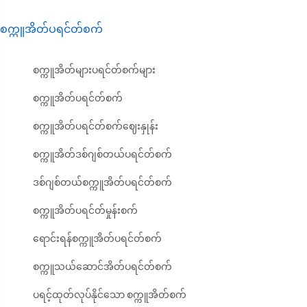
စက္ကူအိတ်ပရင်တ်စက်
စက္ကူအိတ်များပရင်တ်စက်များ
စက္ကူအိတ်ပရင်တ်စက်
စက္ကူအိတ်ပရင်တ်စက်ဈေးနှုန်း
စက္ကူအိတ်ဒစ်ဂျစ်တယ်ပရင်တ်စက်
ဒစ်ဂျစ်တယ်စက္ကူအိတ်ပရင်တ်စက်
စက္ကူအိတ်ပရင်တ်မှုန်းစက်
ရောင်းရန်စက္ကူအိတ်ပရင်တ်စက်
စက္ကူသယ်ဆောင်အိတ်ပရင်တ်စက်
ပရင့်ထုတ်လုပ်နိုင်သော စက္ကူအိတ်စက်