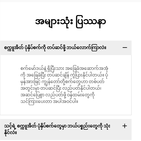
အများသုံး ပြဿနာ
စက္ကူအိတ် ပုံနှိပ်စက်ကို တပ်ဆင်ဖို့ ဘယ်လောက်ကြာလဲ။
စက်မော်ဒယ်နဲ့ ရှိပြီးသား အခြေခံအဆောက်အအုံ
ကို အခြေခံပြီး တပ်ဆင်ချိန် ကွဲပြားနိုင်ပါတယ်။ ပုံ
မှန်အားဖြင့် ကျွန်တော်တို့စက်တွေဟာ တစ်ပတ်
အတွင်းမှာ တပ်ဆင်ပြီး လည်ပတ်နိုင်ပါတယ်၊
အဆင်ပြေစွာ လည်ပတ်ဖို့ ဝန်ထမ်းတွေကို
သင်ကြားပေးတာ အပါအဝင်ပါ။
သင့်ရဲ့ စက္ကူအိတ် ပုံနှိပ်စက်တွေမှာ ဘယ်ပစ္စည်းတွေကို သုံး
နိုင်လဲ။