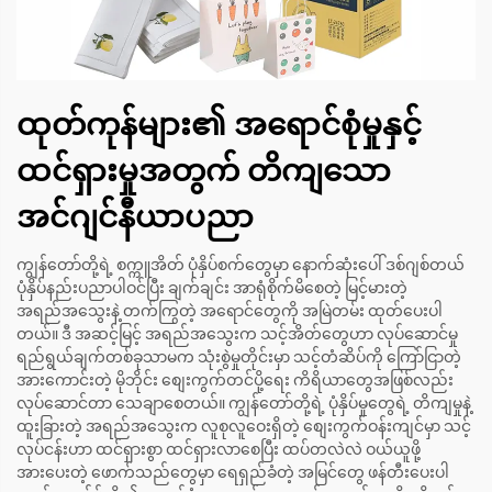
ထုတ်ကုန်များ၏ အရောင်စုံမှုနှင့်
ထင်ရှားမှုအတွက် တိကျသော
အင်ဂျင်နီယာပညာ
ကျွန်တော်တို့ရဲ့ စက္ကူအိတ် ပုံနှိပ်စက်တွေမှာ နောက်ဆုံးပေါ် ဒစ်ဂျစ်တယ်
ပုံနှိပ်နည်းပညာပါဝင်ပြီး ချက်ချင်း အာရုံစိုက်မိစေတဲ့ မြင့်မားတဲ့
အရည်အသွေးနဲ့ တက်ကြွတဲ့ အရောင်တွေကို အမြဲတမ်း ထုတ်ပေးပါ
တယ်။ ဒီ အဆင့်မြင့် အရည်အသွေးက သင့်အိတ်တွေဟာ လုပ်ဆောင်မှု
ရည်ရွယ်ချက်တစ်ခုသာမက သုံးစွဲမှုတိုင်းမှာ သင့်တံဆိပ်ကို ကြော်ငြာတဲ့
အားကောင်းတဲ့ မိုဘိုင်း စျေးကွက်တင်ပို့ရေး ကိရိယာတွေအဖြစ်လည်း
လုပ်ဆောင်တာ သေချာစေတယ်။ ကျွန်တော်တို့ရဲ့ ပုံနှိပ်မှုတွေရဲ့ တိကျမှုနဲ့
ထူးခြားတဲ့ အရည်အသွေးက လူစုလူဝေးရှိတဲ့ စျေးကွက်ဝန်းကျင်မှာ သင့်
လုပ်ငန်းဟာ ထင်ရှားစွာ ထင်ရှားလာစေပြီး ထပ်တလဲလဲ ဝယ်ယူဖို့
အားပေးတဲ့ ဖောက်သည်တွေမှာ ရေရှည်ခံတဲ့ အမြင်တွေ ဖန်တီးပေးပါ