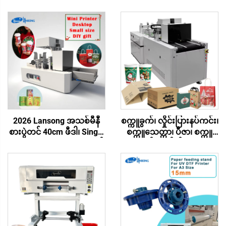
2026 Lansong အသစ်မီနီ
စက္ကူခွက်၊ လှိုင်းပြားနပ်ကင်း၊
စားပွဲတင် 40cm ဖီဒါ၊ Single
စက္ကူသေတ္တာ၊ ပီဇာ၊ စက္ကူ
Pass Printer၊ DIY ခရစ္စမတ်
အဝတ်၊ ခရမ်းစ်စက္ကူ စ
လက်ဆောင်၊ စက္ကူအိတ်၊
သည့်အတွက်
ကော်ဖီခွက်၊ ဂျူးတိုင်းကတ်
အလိုအလျောက်အမြန်နှုန်း
စာရိုက်စက်
မြင့် ဖိအားပေးစက် ပရင့်တာ