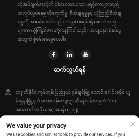
လိုအပ်ချက်အလိုက် ပုံစံပေးထားသော ပရင့်တာများသည်
အလုပ်လုပ်နေမှု ထိရောက်မှု၊ စိတ်ချရမှုနှင့် ယုံကြည်စိတ်ချ
ရမှုကို အာမခံပေးပါသည်။ ကမ္ဘာတစ်ဝှမ်းရှိ ဖောက်သည်
များက ယုံကြည်အားကိုးနေကြပါသည်။ ယနေ့နေ့ပဲ စုံစမ်းမှု
အတွက် စုံစမ်းမေးမှုပေးပါ။
ဆက်သွယ်ရန်
တရုတ်နိုင်ငံ ကွမ်တုန်းပြည်နယ် ရှန်ချင်မြို့ လောင်းဂေါင်းခရိုင် ယူ
မ်းရှန်းမြို့နယ် ဘောအန်ကျေးရွာ ဆီခန်လမ်းအမှတ် (၁၀)
အဆောက်အဦ (အေ) အခန်း (၂၀၂)
+86-18214652676
We value your privacy
We use cookies and similar tools to provide our services. If you
[email protected]