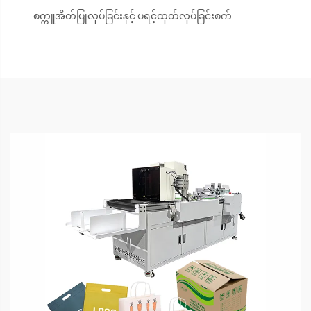
စက္ကူအိတ်ပြုလုပ်ခြင်းနှင့် ပရင့်ထုတ်လုပ်ခြင်းစက်