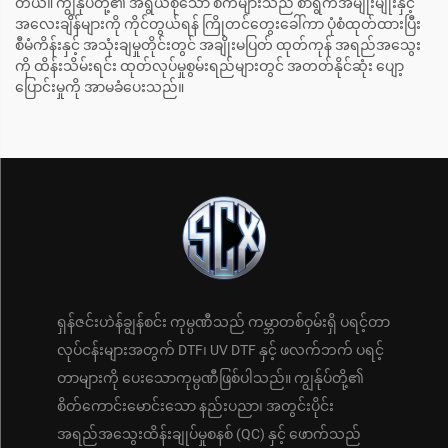
တယ်။ ကျွန်ုပ်တို့၏ အရွယ်စုံသော စက်များသည် စာရွက်အမျိုးမျိုးနှင့်
အလေးချိန်များကို ကိုင်တွယ်ရန် ကြိုတင်တွေးခေါ်ကာ ပုံစံထုတ်ထားပြီး
စီမံကိန်းနှင့် အသုံးချမှုတိုင်းတွင် အချိုးမပြတ် ထုတ်ကုန် အရည်အသွေး
ကို ထိန်းသိမ်းရင်း ထုတ်လုပ်မှုစွမ်းရည်များတွင် အတတ်နိုင်ဆုံး ပျော့
ပြောင်းမှုကို အာမခံပေးသည်။
ရှန်ဇင်းဟဲန်ချွန်စင်း ကုမ္ပဏီသည် ကမ္ဘာတစ်ဝှမ်းရှိ ပရင့်တာ
လုပ်ငန်းများအတွက် DTF၊ UV DTF နှင့် ဖလက်ဘက် ပရင့်
တာများကို ပေးသောကုမ္ပဏီဖြစ်ပါသည်။ ကျွန်ုပ်တို့၏
စိတ်ကောင်းမောင်းသော နည်းပညာ၊ အတွင်းပိုင်း
အရည်အသွေးထိန်းချုပ်မှုစနစ် (QC) နှင့် ဖောက်သည်