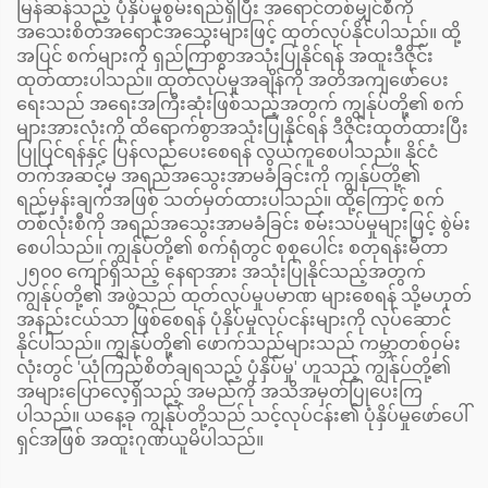
မြန်ဆန်သည့် ပုံနှိပ်မှုစွမ်းရည်ရှိပြီး အရောင်တစ်မျှင်စီကို
အသေးစိတ်အရောင်အသွေးများဖြင့် ထုတ်လုပ်နိုင်ပါသည်။ ထို့
အပြင် စက်များကို ရှည်ကြာစွာအသုံးပြုနိုင်ရန် အထူးဒီဇိုင်း
ထုတ်ထားပါသည်။ ထုတ်လုပ်မှုအချိန်ကို အတိအကျဖော်ပေး
ရေးသည် အရေးအကြီးဆုံးဖြစ်သည့်အတွက် ကျွန်ုပ်တို့၏ စက်
များအားလုံးကို ထိရောက်စွာအသုံးပြုနိုင်ရန် ဒီဇိုင်းထုတ်ထားပြီး
ပြုပြင်ရန်နှင့် ပြန်လည်ပေးစေရန် လွယ်ကူစေပါသည်။ နိုင်ငံ
တက်အဆင့်မှ အရည်အသွေးအာမခံခြင်းကို ကျွန်ုပ်တို့၏
ရည်မှန်းချက်အဖြစ် သတ်မှတ်ထားပါသည်။ ထို့ကြောင့် စက်
တစ်လုံးစီကို အရည်အသွေးအာမခံခြင်း စမ်းသပ်မှုများဖြင့် စွဲမ်း
စေပါသည်။ ကျွန်ုပ်တို့၏ စက်ရုံတွင် စုစုပေါင်း စတုရန်းမီတာ
၂၅၀၀ ကျော်ရှိသည့် နေရာအား အသုံးပြုနိုင်သည့်အတွက်
ကျွန်ုပ်တို့၏ အဖွဲ့သည် ထုတ်လုပ်မှုပမာဏ များစေရန် သို့မဟုတ်
အနည်းငယ်သာ ဖြစ်စေရန် ပုံနှိပ်မှုလုပ်ငန်းများကို လုပ်ဆောင်
နိုင်ပါသည်။ ကျွန်ုပ်တို့၏ ဖောက်သည်များသည် ကမ္ဘာတစ်ဝှမ်း
လုံးတွင် 'ယုံကြည်စိတ်ချရသည့် ပုံနှိပ်မှု' ဟူသည့် ကျွန်ုပ်တို့၏
အများပြောလေ့ရှိသည့် အမည်ကို အသိအမှတ်ပြုပေးကြ
ပါသည်။ ယနေ့ခု ကျွန်ုပ်တို့သည် သင့်လုပ်ငန်း၏ ပုံနှိပ်မှုဖော်ပေါ်
ရှင်အဖြစ် အထူးဂုဏ်ယူမိပါသည်။