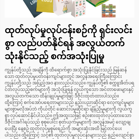
ထုတ်လုပ်မှုလုပ်ငန်းစဉ်ကို ရှင်းလင်း
စွာ လည်ပတ်နိုင်ရန် အလွယ်တက်
သုံးနိုင်သည့် စက်အသုံးပြုမှု
ကျွန်ုပ်တို့သည် အချိန်ကို ထိရောက်စွာ အသုံးပြုနိုင်ခြင်းသည် မြန်ဆန်
သော ထုတ်လုပ်မှုပတ်ဝန်းကျင်များတွင် အလွန်အရေးကြီးကြောင်း
ကျွန်ုပ်တို့သည် အပြည့်အဝ နားလည်ပါသည်။ ကျွန်ုပ်တို့၏ စက္ကူအိတ်ပရ
င်တ်လုပ်သည့်စက်များကို အသုံးပြုရန် လွယ်ကူသော အင်တာဖေးများနှင့်
အလွယ်တက်သော ထိန်းချုပ်မှုများဖြင့် ဒီဇိုင်းထုတ်ထားပါသည်။
ထို့ကြောင့် စက်အော်ပရေတာများသည် နည်းပညာဆိုင်ရာ လေ့ကျင်မှုများ
များစွာမလိုအပ်ဘဲ ကိုယ်တိုင် ဆောင်းပ်မှုဆိုင်ရာ ချိန်ညှိမှုများကို လွယ်ကူ
စွာ လုပ်ဆောင်နိုင်ပါသည်။ ဤအထူးသဖြင့် စဉ်းစားထုတ်လုပ်ထားသော
ဒီဇိုင်းအင်္ဂါရပ်သည် စုစုပေါင်း စုတ်ယှက်မှုများကို အလွန်အမင့် လျော့ချ
ပေးပြီး နေ့စဥ် ထုတ်လုပ်မှုစွမ်းရည်ကို အများဆုံးအထိ မြင့်တင်ပေး
ပါသည်။ ထို့ကြောင့် သင့်၏ ထုတ်လုပ်မှုလုပ်ငန်းများသည် ရှည်လျောင်စွာ