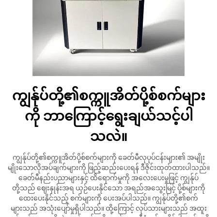
ကျွန်ုပ်တို့၏စက္ကူအိတ်ပို့စ်စက်များ
ကို ဘာကြောင့်ရွေးချယ်သင့်ပါ
သလဲ။
ကျွန်ုပ်တို့၏စက္ကူအိတ်ပို့စ်စက်များကို ခေတ်မီလုပုပ်ငန်းများ၏ အမျိုး
မျိုးသောလိုအပ်ချက်များကို ဖြည့်ဆည်းပေးရန် ဒီဇိုင်းထုတ်ထားပါသည်။
ခေတ်မီနည်းပညာများနှင့် ထိရောက်မှုကို အလေးပေးမှုဖြင့် ကျွန်ုပ်
တို့သည် ဈေးနှုန်းအရ ယှဉ်ပေးနိုင်သော အရည်အသွေးမြင့် ပို့စ်များကို
ထေးပေးနိုင်သည့် စက်များကို ပေးအပ်ပါသည်။ ကျွန်ုပ်တို့၏စက်
များသည် အသုံးပျော်မှုရှိပါသည်။ ထို့ကြောင့် လုပ်သားများသည် အထူး