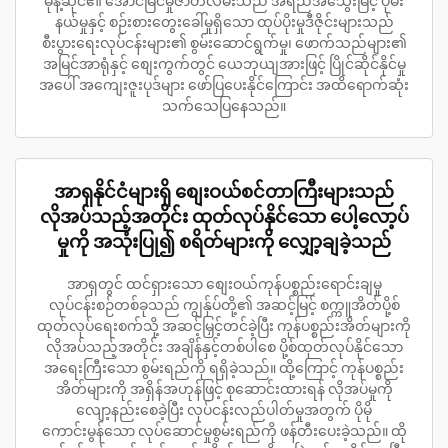
မုန့်ဆိုင်၏ အောင်မြင်မှုဇာတ်လမ်းသည် အရည်အသွေးမြင့် ပိုမ်း
နယ်မှုနှင့် စဉ်းစားတွေးခေါ်မှုရှိသော ထုပ်ပိုးမှုဒီဇိုင်းများသည်
စီးပွားရေးလုပ်ငန်းများ၏ စွမ်းဆောင်ရွက်မှု၊ ဖောက်သည်များ၏
အမြင်အာရုံနှင့် စျေးကွက်တွင် ယေဘုယျအားဖြင့် ပြိုင်ဆိုင်နိုင်မှု
အပေါ် အကျေးဇူးပုဒ်များ ဖော်ပြပေးနိုင်ကြောင်း အထိရောက်ဆုံး
သက်သေပြနေသည်။
အာရှနိုင်ငံများရှိ စျေးဝယ်စင်တာကြီးများသည်
လိုအပ်သည့်အတိုင်း ထုတ်လုပ်နိုင်သော ပေါ့လော့ပ်
မှုကို အသုံးပြု၍ စရိတ်များကို လျှော့ချခဲ့သည်
အာရှတွင် ထင်ရှားသော စျေးဝယ်ကုန်ပစ္စည်းရောင်းချမှု
လုပ်ငန်းစဉ်တစ်ခုသည် ကျွန်ုပ်တို့၏ အဆင့်မြင့် စက္ကူအိတ်ပို့စ်
ထုတ်လုပ်ရေးစက်သို့ အဆင့်မြှင့်တင်ခဲ့ပြီး ကုန်ပစ္စည်းအိတ်များကို
လိုအပ်သည့်အတိုင်း အချိန်နှင့်တစ်ပါစေ ပို့စ်ထုတ်လုပ်နိုင်သော
အရေးကြီးသော စွမ်းရည်ကို ရရှိခဲ့သည်။ ထို့ကြောင့် ကုန်ပစ္စည်း
အိတ်များကို အရှိန်အဟုန်ဖြင့် စုဆောင်းထားရန် လိုအပ်မှုကို
လျော့နည်းစေခဲ့ပြီး လုပ်ငန်းလည်ပါတ်မှုအတွက် ပိုမို
ကောင်းမွန်သော လုပ်ဆောင်မှုစွမ်းရည်ကို ဖန်တီးပေးခဲ့သည်။ ထို