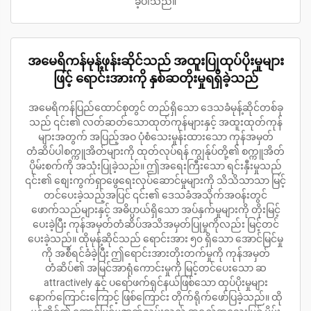
ခဲ့ပါသည်။
အမေရိကန်မုန့်ဖုန်းဆိုင်သည် အထူးပြုထုပ်ပိုးမှုများ
ဖြင့် ရောင်းအားကို နှစ်ဆတိုးမှုရရှိခဲ့သည်
အမေရိကန်ပြည်ထောင်စုတွင် တည်ရှိသော ဒေသခံမုန့်ဆိုင်တစ်ခု
သည် ၎င်း၏ လတ်ဆတ်သောထုတ်ကုန်များနှင့် အထူးထုတ်ကုန်
များအတွက် အပြည့်အဝ ပုံစံသေးမှုန်းထားသော ကုန်အမှတ်
တံဆိပ်ပါစက္ကူအိတ်များကို ထုတ်လုပ်ရန် ကျွန်ုပ်တို့၏ စက္ကူအိတ်
ပိုမ်းစက်ကို အသုံးပြုခဲ့သည်။ ဤအရေးကြီးသော ရင်းနှီးမှုသည်
၎င်း၏ စျေးကွက်ရှာဖွေရေးလုပ်ဆောင်မှုများကို သိသိသာသာ မြင့်
တင်ပေးခဲ့သည့်အပြင် ၎င်း၏ ဒေသခံအသိုက်အဝန်းတွင်
ဖောက်သည်များနှင့် အဓိပ္ပာယ်ရှိသော အပ်နှက်မှုများကို တိုးမြင့်
ပေးခဲ့ပြီး ကုန်အမှတ်တံဆိပ်အသိအမှတ်ပြုမှုကိုလည်း မြင့်တင်
ပေးခဲ့သည်။ ထိုမုန့်ဆိုင်သည် ရောင်းအား ၅၀ ရှိသော အောင်မြင်မှု
ကို အစီရင်ခံခဲ့ပြီး ဤရောင်းအားတိုးတက်မှုကို ကုန်အမှတ်
တံဆိပ်၏ အမြင်အာရုံကောင်းမှုကို မြင့်တင်ပေးသော ဆ
attractively နှင့် ပရော်ဖက်ရှင်နယ်ဖြစ်သော ထုပ်ပိုးမှုများ
နောက်ကြောင်းကြောင့် ဖြစ်ကြောင်း တိုက်ရိုက်ဖော်ပြခဲ့သည်။ ထို