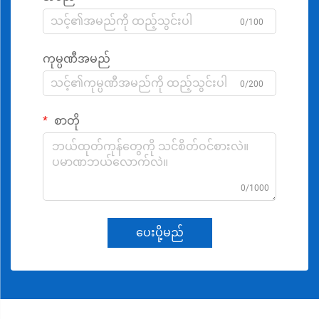
0/100
ကုမ္ပဏီအမည်
0/200
စာတို
0/1000
ပေးပို့မည်