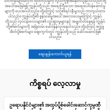
သင်တန်းများမလိုဘဲ ထုတ်လုပ်မှုကို လွယ်ကူစွာစီမံနုတ်ယူနိုင်ပါသည်။ ထို့
အပေါ်အခြေခံ၍ ကျွန်ုပ်တို့သည် အရေးကြီးသော အရေးပေါ်ဝန်ဆောင်မှု
များကို ပေးအပ်ပါသည်။ ထို့ကြောင့် သင့်၏ရင်းနှီးမှုသည် ကာကွယ်ထား
ပါသည်။ ကျွန်ုပ်တို့၏ စွန်းခေါ်မှုအပေါ် အလေးပေးမှုကြောင့် ကျွန်ုပ်
တို့သည် လုပ်ငန်းလေးများ၏ လှုပ်ရှားမှုများနှင့် အမျှတ်တ်နေရန် ကျွန်ုပ်
တို့၏စက်များကို အမြဲတမ်း မော်ဒ်န်န်လုပ်နေပါသည်။ ထို့ကြောင့် စက္ကူ
အိတ်ပို့စ်စက်များ ဈေးကွက်တွင် ကျွန်ုပ်တို့သည် ခေါင်းဆောင်ဖြစ်
ပါသည်။
စျေးနှုန်းကောက်ယူရန်
ကိစ္စရပ် လေ့လာမှု
ဥရောပနိုင်ငံများ၏ အထုပ်ပို့စ်ခေါင်းဆောင်ကုမ္ပဏီ