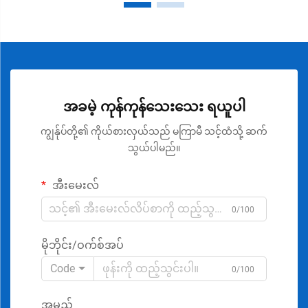
အခမဲ့ ကုန်ကုန်သေးသေး ရယူပါ
ကျွန်ုပ်တို့၏ ကိုယ်စားလှယ်သည် မကြာမီ သင့်ထံသို့ ဆက်
သွယ်ပါမည်။
အီးမေးလ်
0/100
မိုဘိုင်း/ဝက်စ်အပ်
Code
0/100
အမည်