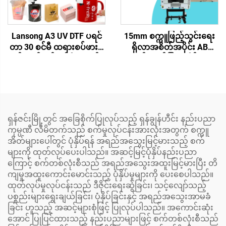
Lansong A3 UV DTF ပရင်
15mm စက္ကူဖြည့်သွင်းရေး
တာ 30 စင်မီ ထရားစပ်ဖားစ
ရိုလာအစိတ်အပိုင်း AB
တစ် ပရင်တင်းစစ်ရိုး ကရစ်စ
ပလပ်စတစ်ပြား ကိုင်ထား
တယ် လေဘယ်ပရင်တာ
သည့်အစိတ်အပိုင်း ရာဘာရို
အားလုံးအတွင်းရိုးမှရိုးသို့
လာ အစိတ်အပိုင်းများ
လမ်းနိုင်တာပါဝင်
Crystal Label စက် UV DTF
ပရင့်တာအတွက်
ရှန်ဇင်းမြို့တွင် အခြေစိုက်ပြုလုပ်သည့် ရှန်ချွန်ဟီင်း နည်းပညာ
ကုမ္ပဏီ လီမိတက်သည် စက်မှုလုပ်ငန်းအားလုံးအတွက် စက္ကူ
အိတ်များပေါ်တွင် ပုံနှိပ်ရန် အရည်အသွေးမြင့်မားသည့် စက်
များကို ထုတ်လုပ်ပေးပါသည်။ အဆင့်မြင့်ပုံနှိပ်နည်းပညာ
ကြောင့် စက်တစ်လုံးစီသည် အရည်အသွေးအထူးမြင့်မားပြီး တိ
ကျမှုအထူးကောင်းမောင်းသည့် ပုံနှိပ်မှုများကို ပေးစေပါသည်။
ထုတ်လုပ်မှုလုပ်ငန်းသည် ဒီဇိုင်းရေးဆွဲခြင်း၊ သင့်လျော်သည့်
ပစ္စည်းများရွေးချယ်ခြင်း၊ ပုံနှိပ်ခြင်းနှင့် အရည်အသွေးအာမခံ
ခြင်း ဟူသည့် အဆင့်များစုံဖြင့် ပြုလုပ်ပါသည်။ အကောင်းဆုံး
အောင် ပြုပြင်ထားသည့် နည်းပညာများဖြင့် စက်တစ်လုံးစီသည်