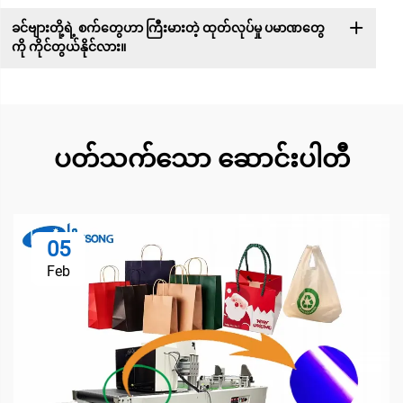
ခင်ဗျားတို့ရဲ့ စက်တွေဟာ ကြီးမားတဲ့ ထုတ်လုပ်မှု ပမာဏတွေ
ကို ကိုင်တွယ်နိုင်လား။
ပတ်သက်သော ဆောင်းပါတီ
05
Feb