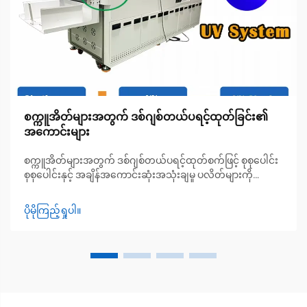
စက္ကူအိတ်များအတွက် ဒစ်ဂျစ်တယ်ပရင့်ထုတ်ခြင်း၏
အကောင်းများ
စက္ကူအိတ်များအတွက် ဒစ်ဂျစ်တယ်ပရင့်ထုတ်စက်ဖြင့် စုစုပေါင်း
စုစုပေါင်းနှင့် အချိန်အကောင်းဆုံးအသုံးချမှု ပလိတ်များကို
ဖျက်သိမ်းခြင်းနှင့် အနည်းဆုံးအမှာစာအရေအတွက်များကို
လျှော့ချခြင်းဖြင့် အတိုတောင်းအမှာစာများအတွက် အမြတ်ထွက်
ပိုမိုကြည့်ရှုပါ။
သော ထုတ်လုပ်မှုကို ဖန်တီးပေးခြင်း ဒစ်ဂျစ်တယ်ပရင့်ထုတ်ခြင်း
သည် အရင်က တစ်ခုလျှင် အသုံးစရိတ်များစွာကုန်ကျသည့်
အထူးပလိတ်များကို ဖျက်သိမ်းပေးပါသည်။...