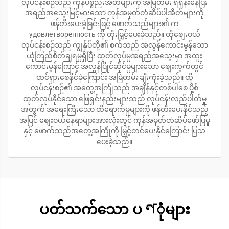
လုပ်ငန်းစဉ်သည် ကုန်ပစ္စည်းအိတ်များကို အမြဲတမ်း ရရှိန်းနေပြီး
အရည်အသွေးမြင့်မားသော ကုန်အမှတ်တံဆိပ်ပါအိတ်များကို
ဖန်တီးပေးခဲ့ခြင်းဖြင့် ဖောက်သည်များ၏ က
удовлетворенность ကို တိုးမြှင့်ပေးခဲ့သည်။ ထိုစျေးဝယ်
လုပ်ငန်းစဉ်သည် ကျွန်ုပ်တို့၏ စက်သည် အလွန်ကောင်းမွန်သော
ယုံကြည်စိတ်ချရမှုရှိပြီး ထုတ်လုပ်မှုအရည်အသွေးမှာ အထူး
ကောင်းမွန်ကြောင့် အလွန်ပြိုင်ဆိုင်မှုများသော စျေးကွက်တွင်
ထင်ရှားစေနိုင်ခဲ့ကြောင်း အမြဲတမ်း ချီးကုံးခဲ့သည်။ ထို
လုပ်ငန်းစဉ်၏ အတွေ့အကြုံသည် အချိန်နှင့်တစ်ပါစေ ပို့စ်
ထုတ်လုပ်နိုင်သော ဖြေရှင်းနည်းများသည် လုပ်ငန်းလည်ပါတ်မှု
အတွက် အရေးကြီးသော ထိရောက်မှုများကို ဖန်တီးပေးနိုင်သည့်
အပြင် စျေးဝယ်နေရာများအားလုံးတွင် ကုန်အမှတ်တံဆိပ်ဖော်ပြမှု
နှင့် ဖောက်သည်အတွေ့အကြုံကို မြှင့်တင်ပေးနိုင်ကြောင်း ပြသ
ပေးခဲ့သည်။
ပတ်သက်သော ပণုံများ