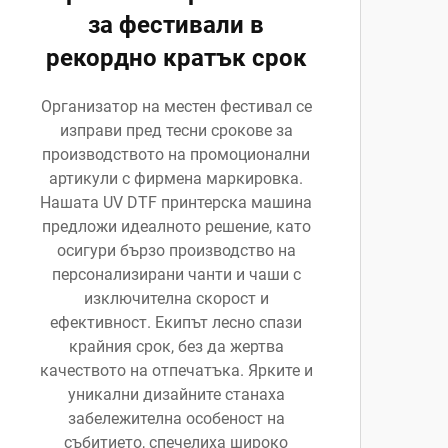
за фестивали в
рекордно кратък срок
Организатор на местен фестивал се
изправи пред тесни срокове за
производството на промоционални
артикули с фирмена маркировка.
Нашата UV DTF принтерска машина
предложи идеалното решение, като
осигури бързо производство на
персонализирани чанти и чаши с
изключителна скорост и
ефективност. Екипът лесно спази
крайния срок, без да жертва
качеството на отпечатъка. Ярките и
уникални дизайните станаха
забележителна особеност на
събитието, спечелиха широко