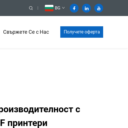
BG
Свържете Се с Нас
Получете оферта
роизводителност с
F принтери