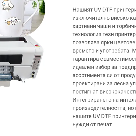
Нашият UV DTF принтери 
изключително високо ка
хартиени чаши и торбич
технология тези принтер
позволява ярки цветове
времето и употребата. 
гарантира съвместимост
идеален избор за предп
асортимента си от проду
проектирани за лесна уп
постигнат висококачест
Интегрирането на интел
производителността, но
нашите UV DTF принтери
нужди от печат.