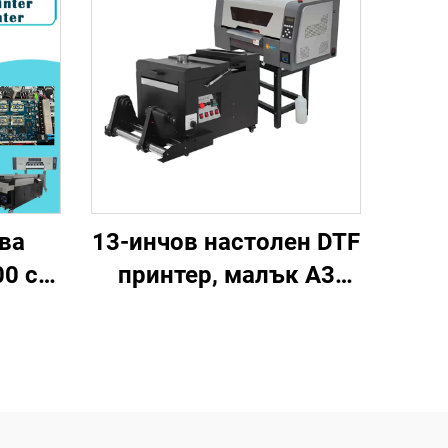
ва
13-инчов настолен DTF
0 с 4
принтер, малък A3
а
принтер за тениски с
 UV/
сушилка и разклащане
ми
на прах за пренос на
нция
тениски, ролка за Pet
филм