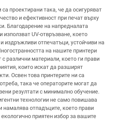
са проектирани така, че да осигуряват
чество и ефективност при печат върху
ки. Благодарение на напредналата
и използват UV-отвръзване, което
 и издръжливи отпечатъци, устойчиви на
Многостранността на нашите принтери
 с различни материали, което ги прави
риятия, които искат да разширят
кти. Освен това принтерите ни са
отреба, така че операторите могат да
вени резултати с минимално обучение.
игентни технологии не само повишава
 и намалява отпадъците, което прави
 екологично приятен избор за вашите