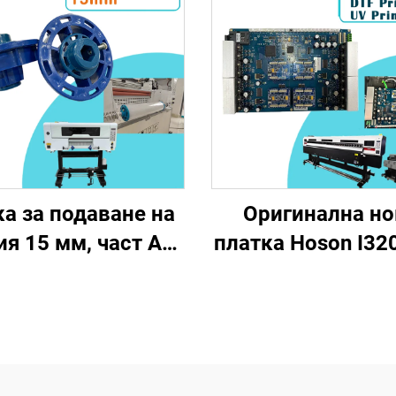
а за подаване на
Оригинална но
ия 15 мм, част AB,
платка Hoson I320
ържач за филм,
глави I3200 з
гумени ролки,
широкоформатни
аксесоари за
еко-разтвори
истален етикет
принтери с гара
ашини, UV DTF