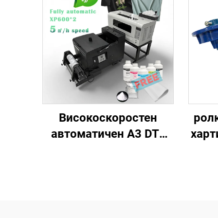
Високоскоростен
ролк
автоматичен A3 DTF
харт
принтер XP600 за
д
термопренос
Procolored пълен
комплект за тениски,
кр
шапки и всеки текстил
м