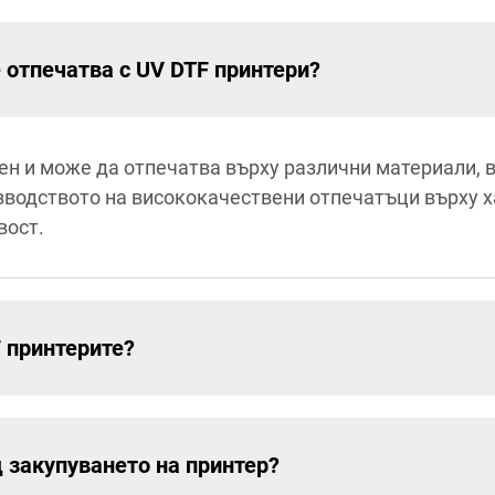
 отпечатва с UV DTF принтери?
ен и може да отпечатва върху различни материали, 
изводството на висококачествени отпечатъци върху х
вост.
 принтерите?
 закупуването на принтер?