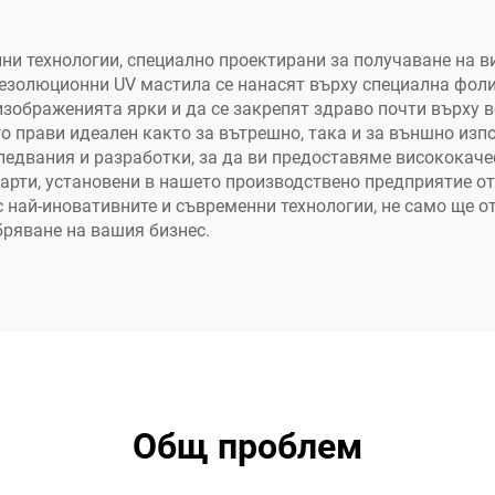
принтер
ни технологии, специално проектирани за получаване на 
резолюционни UV мастила се нанасят върху специална фоли
 изображенията ярки и да се закрепят здраво почти върху 
го прави идеален както за вътрешно, така и за външно из
ледвания и разработки, за да ви предоставяме висококачес
дарти, установени в нашето производствено предприятие о
с най-иновативните и съвременни технологии, не само ще о
ряване на вашия бизнес.
Общ проблем