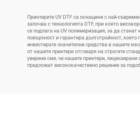
с фурна за разклащане
Принтерите UV DTF са оснащени с най-съвремен
започва с технологията DTF, при която високо
се подлага на UV полимеризация, за да станат
повърхност и гарантира дълготрайност, което 
инвестирате значителни средства в нашите изс
от нашите принтери отговаря на строгите стан
уверени сме, че нашите принтери, лицензирани 
предложат висококачествено решение за подоб