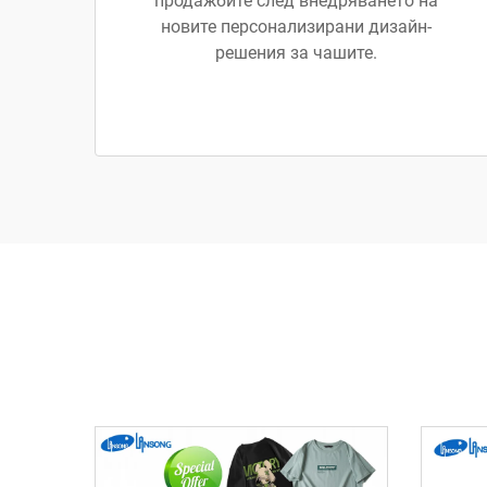
продажбите след внедряването на
новите персонализирани дизайн-
решения за чашите.