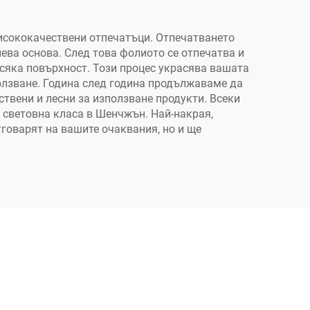
висококачествени отпечатъци. Отпечатването
ева основа. След това фолиото се отпечатва и
всяка повърхност. Този процес украсява вашата
ползване. Година след година продължаваме да
твени и лесни за използване продукти. Всеки
т световна класа в Шенчжън. Най-накрая,
тговарят на вашите очаквания, но и ще